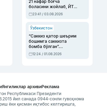
21 нафар боғча
боласини жойлаб, ЙТҲ
содир этган аёлга суд
23:41 / 03.08.2026
ҳукми ўқилди
Ўзбекистон
“Саккиз қатор шеърим
бошимга саккизта
бомба бўлган”.
Абдулла Ориповни
12:24 / 01.08.2026
сиёсий айбловлардан
асраб қолган воқеа
и
Янгиликлар архиви
Реклама
стон Республикаси Президенти
3.2015 йил санада 0944-сонли гувоҳнома
риш ёки қисман иқтибос келтиришга,