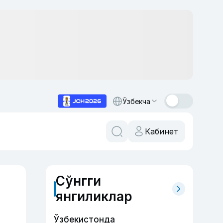
Ўзбекча
Кабинет
Сўнгги
янгиликлар
Ўзбекистонда