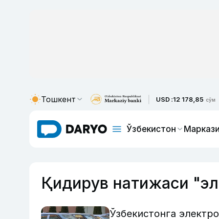
Тошкент
USD :
12 178,85
сўм
Ўзбекистон
Маркази
Қидирув натижаси "э
Ўзбекистонга электр