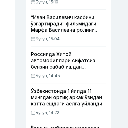
Бугун, 15:10
мумкин
“Иван Василевич касбини
ўзгартиради” фильмидаги
Марфа Василевна ролини
ижро этган актрисанинг
Бугун, 15:04
тақдири қандай кечди?
Россияда Хитой
автомобиллари сифатсиз
бензин сабаб ишдан
чиқмоқда
Бугун, 14:45
Ўзбекистонда 1 йилда 11
мингдан ортиқ эркак ўзидан
катта ёшдаги аёлга уйланди
Бугун, 14:22