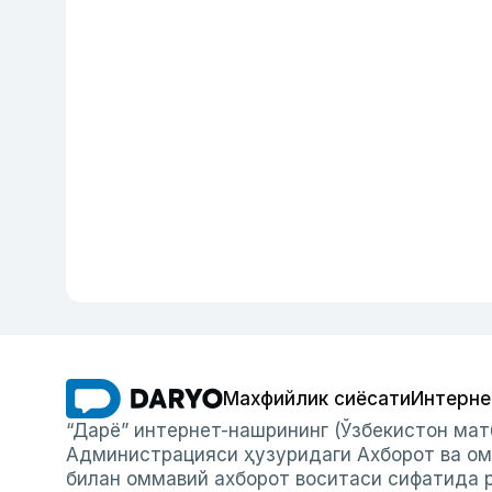
Махфийлик сиёсати
Интерне
“Дарё” интернет-нашрининг (Ўзбекистон мат
Администрацияси ҳузуридаги Ахборот ва ом
билан оммавий ахборот воситаси сифатида р