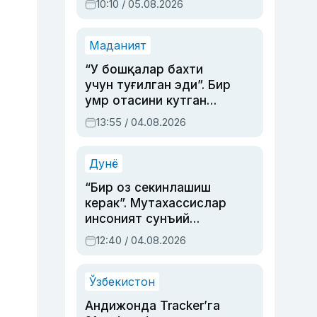
10:10 / 05.08.2026
Маданият
“У бошқалар бахти
учун туғилган эди”. Бир
умр отасини кутган
актриса ва дубльяж
13:55 / 04.08.2026
устаси Римма
Аҳмедованинг
синовларга тўла ҳаёти
Дунё
“Бир оз секинлашиш
керак”. Мутахассислар
инсоният сунъий
интеллектни бошқара
12:40 / 04.08.2026
олмай қолишидан
хавотир билдирди
Ўзбекистон
Андижонда Tracker’га