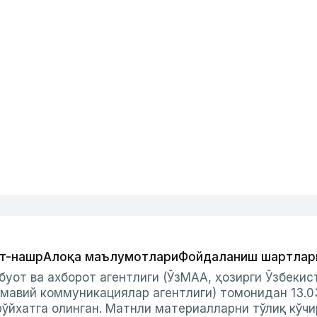
т-нашр
Алоқа маълумотлари
Фойдаланиш шартлар
буот ва ахборот агентлиги (ЎзМАА, ҳозирги Ўзбеки
мавий коммуникациялар агентлиги) томонидан 13.0
ўйхатга олинган. Матнли материалларни тўлиқ кўчи