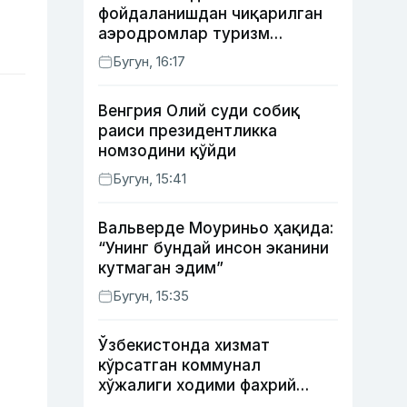
фойдаланишдан чиқарилган
аэродромлар туризм
мақсадида ижарага
Бугун, 16:17
берилиши мумкин
Венгрия Олий суди собиқ
раиси президентликка
номзодини қўйди
Бугун, 15:41
Вальверде Моуриньо ҳақида:
“Унинг бундай инсон эканини
кутмаган эдим”
Бугун, 15:35
Ўзбекистонда хизмат
кўрсатган коммунал
хўжалиги ходими фахрий
унвони таъсис этилиши