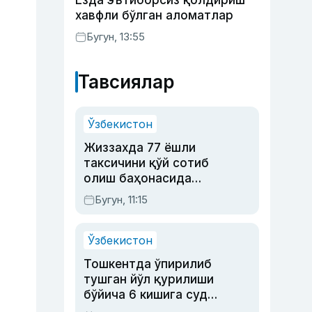
Ёзда эътиборсиз қолдириш
хавфли бўлган аломатлар
Бугун, 13:55
Тавсиялар
Ўзбекистон
Жиззахда 77 ёшли
таксичини қўй сотиб
олиш баҳонасида
яйловга олиб бориб
Бугун, 11:15
ўлдирган йигит 20
йилга қамалди
Ўзбекистон
Тошкентда ўпирилиб
тушган йўл қурилиши
бўйича 6 кишига суд
ҳукми ўқилди