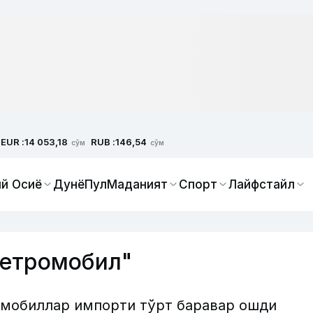
EUR :
RUB :
14 053,18
146,54
сўм
сўм
й Осиё
Дунё
Пул
Маданият
Спорт
Лайфстайл
летромобил"
омобиллар импорти тўрт баравар ошди