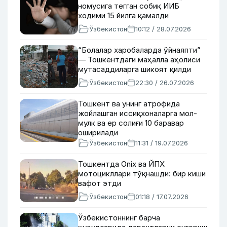
номусига тегган собиқ ИИБ
ходими 15 йилга қамалди
Ўзбекистон
10:12 / 28.07.2026
“Болалар харобаларда ўйнаяпти”
— Тошкентдаги маҳалла аҳолиси
мутасаддиларга шикоят қилди
Ўзбекистон
22:30 / 26.07.2026
Тошкент ва унинг атрофида
жойлашган иссиқхоналарга мол-
мулк ва ер солиғи 10 баравар
оширилади
Ўзбекистон
11:31 / 19.07.2026
Тошкентда Onix ва ЙПХ
мотоцикллари тўқнашди: бир киши
вафот этди
Ўзбекистон
01:18 / 17.07.2026
Ўзбекистоннинг барча