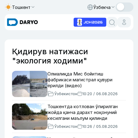
Тошкент
Ўзбекча
Қидирув натижаси
"экология ходими"
Олмалиқда Мис бойитиш
фабрикаси магистрал қувури
ёрилди (видео)
Ўзбекистон
10:20 / 06.08.2026
Тошкентда котлован ўпирилган
жойда қанча дарахт ноқонуний
кесилгани маълум қилинди
Ўзбекистон
10:26 / 05.08.2026