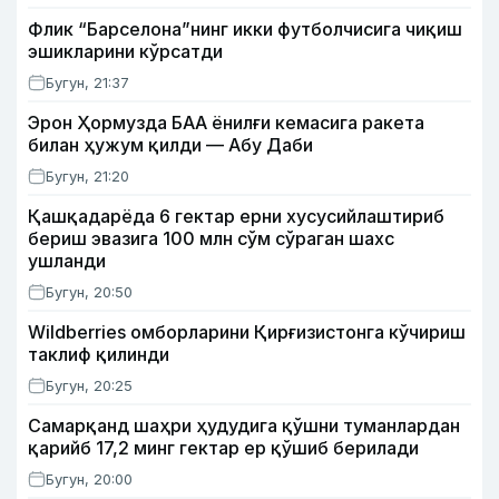
Флик “Барселона”нинг икки футболчисига чиқиш
эшикларини кўрсатди
Бугун, 21:37
Эрон Ҳормузда БАА ёнилғи кемасига ракета
билан ҳужум қилди — Абу Даби
Бугун, 21:20
Қашқадарёда 6 гектар ерни хусусийлаштириб
бериш эвазига 100 млн сўм сўраган шахс
ушланди
Бугун, 20:50
Wildberries омборларини Қирғизистонга кўчириш
таклиф қилинди
Бугун, 20:25
Самарқанд шаҳри ҳудудига қўшни туманлардан
қарийб 17,2 минг гектар ер қўшиб берилади
Бугун, 20:00