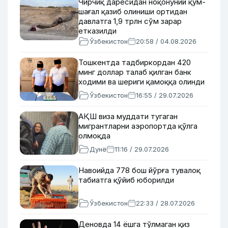
Чирчиқ дарёсидан ноқонуний қум-
шағал қазиб олиниши ортидан
давлатга 1,9 трлн сўм зарар
етказилди
Ўзбекистон
20:58 / 04.08.2026
Тошкентда тадбиркордан 420
минг доллар талаб қилган банк
ходими ва шериги қамоққа олинди
Ўзбекистон
16:55 / 29.07.2026
АҚШ виза муддати тугаган
мигрантларни аэропортда қўлга
олмоқда
Дунё
11:16 / 29.07.2026
Навоийда 778 бош йўрға тувалоқ
табиатга қўйиб юборилди
Ўзбекистон
22:33 / 28.07.2026
Деновда 14 ёшга тўлмаган қиз