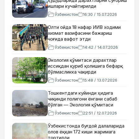
ҳудудларида дарахтларни суғориш
ишлари кучайтирилди
Ўзбекистон
16:30 / 15.07.2026
Олти ойда 18 нафар ИИВ ходими
хизмат вазифасини бажариш
чоғида вафот этди
Ўзбекистон
14:42 / 14.07.2026
Экология қўмитаси дарахтлар
иссиқдан қуриб қолишига бефарқ
бўлмасликка чақирди
Ўзбекистон
15:48 / 13.07.2026
Тошкентдаги куйинди ҳидига
чиқинди полигони ёнгани сабаб
бўлган — Экология қўмитаси
Ўзбекистон
22:51 / 12.07.2026
Ўзбекистонда буғдой далаларида
олов ёққан 172 киши жаримага
тортилди