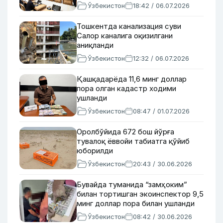
Ўзбекистон
18:42 / 06.07.2026
Тошкентда канализация суви
Салор каналига оқизилгани
аниқланди
Ўзбекистон
12:32 / 06.07.2026
Қашқадарёда 11,6 минг доллар
пора олган кадастр ходими
ушланди
Ўзбекистон
08:47 / 01.07.2026
Оролбўйида 672 бош йўрға
тувалоқ ёввойи табиатга қўйиб
юборилди
Ўзбекистон
20:43 / 30.06.2026
Бувайда туманида “замҳоким”
билан тортишган экоинспектор 9,5
минг доллар пора билан ушланди
Ўзбекистон
08:42 / 30.06.2026