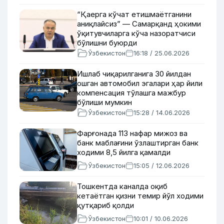
“Қаерга кўчат етишмаётганини
аниқлайсиз” — Самарқанд ҳокими
ўқитувчиларга кўча назоратчиси
бўлишни буюрди
Ўзбекистон
16:18 / 25.06.2026
Ишлаб чиқарилганига 30 йилдан
ошган автомобил эгалари ҳар йили
компенсация тўлашга мажбур
бўлиши мумкин
Ўзбекистон
15:28 / 14.06.2026
Фарғонада 113 нафар мижоз ва
банк маблағини ўзлаштирган банк
ходими 8,5 йилга қамалди
Ўзбекистон
15:05 / 12.06.2026
Тошкентда каналда оқиб
кетаётган қизни темир йўл ходими
қутқариб қолди
Ўзбекистон
10:01 / 10.06.2026