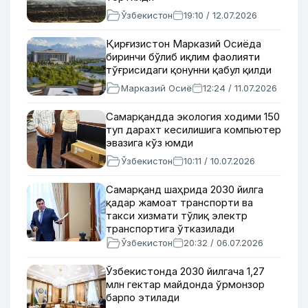
Ўзбекистон
19:10 / 12.07.2026
Қирғизистон Марказий Осиёда
биринчи бўлиб иқлим фаолияти
тўғрисидаги қонунни қабул қилди
Марказий Осиё
12:24 / 11.07.2026
Самарқандда экология ходими 150
туп дарахт кесилишига компьютер
эвазига кўз юмди
Ўзбекистон
10:11 / 10.07.2026
Самарқанд шаҳрида 2030 йилга
қадар жамоат транспорти ва
такси хизмати тўлиқ электр
транспортига ўтказилади
Ўзбекистон
20:32 / 06.07.2026
Ўзбекистонда 2030 йилгача 1,27
млн гектар майдонда ўрмонзор
барпо этилади