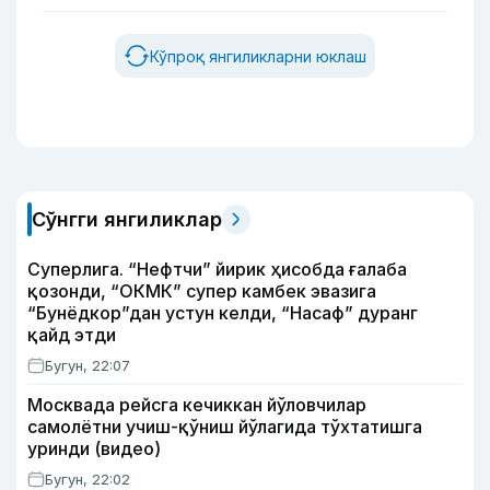
Кўпроқ янгиликларни юклаш
Сўнгги янгиликлар
Суперлига. “Нефтчи” йирик ҳисобда ғалаба
қозонди, “ОКМК” супер камбек эвазига
“Бунёдкор”дан устун келди, “Насаф” дуранг
қайд этди
Бугун, 22:07
Москвада рейсга кечиккан йўловчилар
самолётни учиш-қўниш йўлагида тўхтатишга
уринди (видео)
Бугун, 22:02