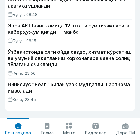
ака-ука ушланди
Бугун, 08:48
Эрон АҚШнинг камида 12 штати сув тизимларига
киберҳужум қилди — манба
Бугун, 08:15
Ўзбекистонда олти ойда савдо, хизмат кўрсатиш
ва умумий овқатланиш корхоналари қанча солиқ
тўлагани очиқланди
Кеча, 23:56
Винисиус “Реал” билан узоқ муддатли шартнома
имзолади
Кеча, 23:45
Бош саҳифа
Тасма
Меню
Видеолар
Дарё FM