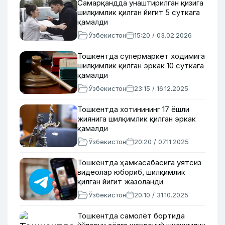
Самарқандда унаштирилган қизига
шилқимлик қилган йигит 5 суткага
қамалди
Ўзбекистон
15:20 / 03.02.2026
Тошкентда супермаркет ходимига
шилқимлик қилган эркак 10 суткага
қамалди
Ўзбекистон
23:15 / 16.12.2025
Тошкентда хотинининг 17 ёшли
жиянига шилқимлик қилган эркак
қамалди
Ўзбекистон
20:20 / 07.11.2025
Тошкентда ҳамкасабасига уятсиз
видеолар юбориб, шилқимлик
қилган йигит жазоланди
Ўзбекистон
20:10 / 31.10.2025
Тошкентда самолёт бортида