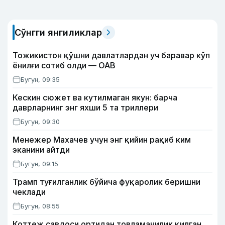
Сўнгги янгиликлар
Тожикистон қўшни давлатлардан уч баравар кўп
ёнилғи сотиб олди — ОАВ
Бугун, 09:35
Кескин сюжет ва кутилмаган якун: барча
даврларнинг энг яхши 5 та триллери
Бугун, 09:30
Менежер Махачев учун энг қийин рақиб ким
эканини айтди
Бугун, 09:15
Трамп туғилганлик бўйича фуқаролик беришни
чеклади
Бугун, 08:55
Коттеж савдоси ортидан товламачилик қилган