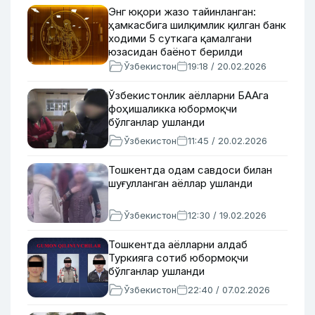
Энг юқори жазо тайинланган:
ҳамкасбига шилқимлик қилган банк
ходими 5 суткага қамалгани
юзасидан баёнот берилди
Ўзбекистон
19:18 / 20.02.2026
Ўзбекистонлик аёлларни БААга
фоҳишаликка юбормоқчи
бўлганлар ушланди
Ўзбекистон
11:45 / 20.02.2026
Тошкентда одам савдоси билан
шуғулланган аёллар ушланди
Ўзбекистон
12:30 / 19.02.2026
Тошкентда аёлларни алдаб
Туркияга сотиб юбормоқчи
бўлганлар ушланди
Ўзбекистон
22:40 / 07.02.2026