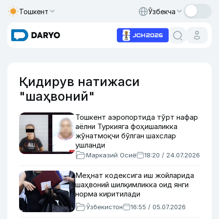
Тошкент
Ўзбекча
Қидирув натижаси
"шаҳвоний"
Тошкент аэропортида тўрт нафар
аёлни Туркияга фоҳишаликка
жўнатмоқчи бўлган шахслар
ушланди
Марказий Осиё
18:20 / 24.07.2026
Меҳнат кодексига иш жойларида
шаҳвоний шилқимликка оид янги
норма киритилади
Ўзбекистон
16:55 / 05.07.2026