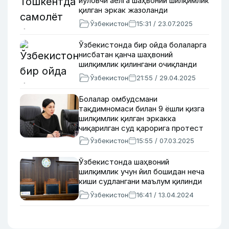
йўловчи аёлга шаҳвоний шилқимлик
қилган эркак жазоланди
Ўзбекистон
15:31 / 23.07.2025
Ўзбекистонда бир ойда болаларга
нисбатан қанча шаҳвоний
шилқимлик қилингани очиқланди
Ўзбекистон
21:55 / 29.04.2025
Болалар омбудсмани
тақдимномаси билан 9 ёшли қизга
шилқимлик қилган эркакка
чиқарилган суд қарорига протест
киритилди
Ўзбекистон
15:55 / 07.03.2025
Ўзбекистонда шаҳвоний
шилқимлик учун йил бошидан неча
киши судлангани маълум қилинди
Ўзбекистон
16:41 / 13.04.2024