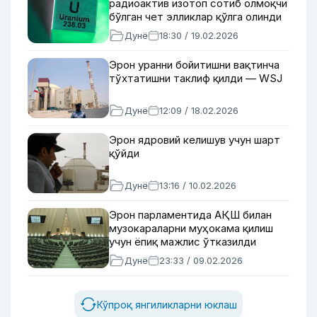
радиоактив изотоп сотиб олмоқчи
бўлган чет элликлар қўлга олинди
Дунё
18:30 / 19.02.2026
Эрон уранни бойитишни вақтинча
тўхтатишни таклиф қилди — WSJ
Дунё
12:09 / 18.02.2026
Эрон ядровий келишув учун шарт
қўйди
Дунё
13:16 / 10.02.2026
Эрон парламентида АҚШ билан
музокараларни муҳокама қилиш
учун ёпиқ мажлис ўтказилди
Дунё
23:33 / 09.02.2026
Кўпроқ янгиликларни юклаш