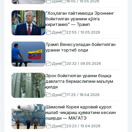
Дунё
16:05 / 19.05.2026
“Хоҳлаган пайтимизда Эроннинг
бойитилган уранини қўлга
киритамиз” — Трамп
Дунё
22:55 / 10.05.2026
Трамп Венесуэладан бойитилган
уранни тортиб олди
Дунё
20:32 / 09.05.2026
Эрон бойитилган уранни бошқа
давлатга бермаслигини маълум
қилди
Дунё
17:25 / 18.04.2026
Шимолий Корея ядровий қурол
ишлаб чиқариш қувватини кескин
оширди — МАГАТЭ
Дунё
23:23 / 15.04.2026