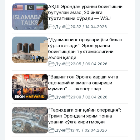
АҚШ Эрондан уранни бойитишни
бутунлай эмас, 20 йилга
тўхтатишни сўради — WSJ
Дунё
20:32 / 14.04.2026
“Душманнинг орзулари ўзи билан
гўрга кетади”. Эрон уранни
бойитишдан тўхтамаслигини
эълон қилди
Дунё
22:05 / 09.04.2026
“Вашингтон Эронга қарши учта
сценарийни амалга ошириши
мумкин” — экспертлар
Дунё
23:08 / 02.04.2026
“Тарихдаги энг қийин операция”:
Трамп Эрондаги ярим тонна
уранни қўлга киритмоқчи
Дунё
13:45 / 02.04.2026