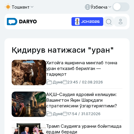
Тошкент
Ўзбекча
Қидирув натижаси "уран"
Хитойга яширинча минглаб тонна
уран етказиб берилган —
тадқиқот
Дунё
23:45 / 02.08.2026
АҚШ–Саудия ядровий келишуви:
Вашингтон Яқин Шарқдаги
стратегиясини ўзгартиряптими?
Дунё
17:54 / 31.07.2026
Трамп Саудияга уранни бойитишда
ёрдам беради