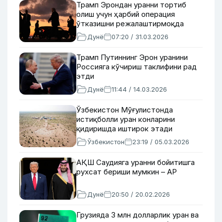
Трамп Эрондан уранни тортиб
олиш учун ҳарбий операция
ўтказишни режалаштирмоқда
Дунё
07:20 / 31.03.2026
Трамп Путиннинг Эрон уранини
Россияга кўчириш таклифини рад
этди
Дунё
11:44 / 14.03.2026
Ўзбекистон Мўғулистонда
истиқболли уран конларини
қидиришда иштирок этади
Ўзбекистон
23:19 / 05.03.2026
АҚШ Саудияга уранни бойитишга
рухсат бериши мумкин – AP
Дунё
20:50 / 20.02.2026
Грузияда 3 млн долларлик уран ва