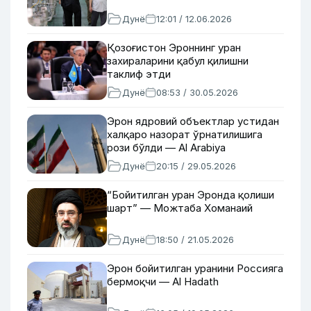
Дунё
12:01 / 12.06.2026
Қозоғистон Эроннинг уран
захираларини қабул қилишни
таклиф этди
Дунё
08:53 / 30.05.2026
Эрон ядровий объектлар устидан
халқаро назорат ўрнатилишига
рози бўлди — Al Arabiya
Дунё
20:15 / 29.05.2026
“Бойитилган уран Эронда қолиши
шарт” — Можтаба Хоманаий
Дунё
18:50 / 21.05.2026
Эрон бойитилган уранини Россияга
бермоқчи — Al Hadath