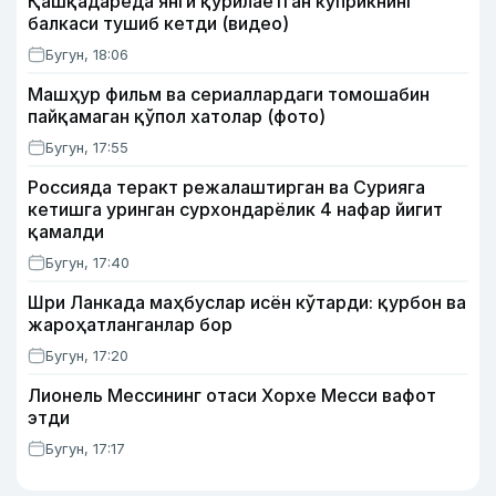
Қашқадарёда янги қурилаётган кўприкнинг
балкаси тушиб кетди (видео)
Бугун, 18:06
Машҳур фильм ва сериаллардаги томошабин
пайқамаган қўпол хатолар (фото)
Бугун, 17:55
Россияда теракт режалаштирган ва Сурияга
кетишга уринган сурхондарёлик 4 нафар йигит
қамалди
Бугун, 17:40
Шри Ланкада маҳбуслар исён кўтарди: қурбон ва
жароҳатланганлар бор
Бугун, 17:20
Лионель Мессининг отаси Хорхе Месси вафот
этди
Бугун, 17:17