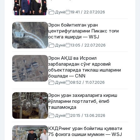
Дунё
19:41 / 22.07.2026
Эрон бойитилган уран
центрифугаларини Пикакс тоғи
остига яширди — WSJ
Дунё
13:05 / 22.07.2026
Эрон АҚШ ва Исроил
зарбаларидан сўнг ядровий
объектларида тиклаш ишларини
бошлади — CNN
Дунё
08:52 / 11.07.2026
Эрон уран захираларига кириш
йўлларини портлатиб, ёпиб
ташламоқда
Дунё
20:15 / 13.06.2026
КХДРнинг уран бойитиш қуввати
75 фоизга ошиши мумкин — WSJ