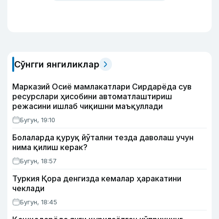
Сўнгги янгиликлар
Марказий Осиё мамлакатлари Сирдарёда сув
ресурслари ҳисобини автоматлаштириш
режасини ишлаб чиқишни маъқуллади
Бугун, 19:10
Болаларда қуруқ йўтални тезда даволаш учун
нима қилиш керак?
Бугун, 18:57
Туркия Қора денгизда кемалар ҳаракатини
чеклади
Бугун, 18:45