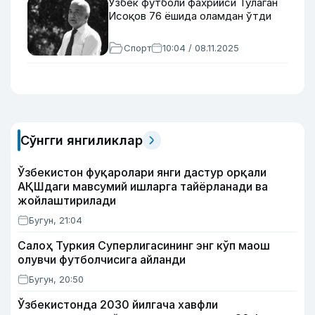
Ўзбек футболи фахрийси Тўлаган
Исоқов 76 ёшида оламдан ўтди
Спорт
10:04 / 08.11.2025
Сўнгги янгиликлар
Ўзбекистон фуқаролари янги дастур орқали
АҚШдаги мавсумий ишларга тайёрланади ва
жойлаштирилади
Бугун, 21:04
Салоҳ Туркия Суперлигасининг энг кўп маош
олувчи футболчисига айланди
Бугун, 20:50
Ўзбекистонда 2030 йилгача хавфли