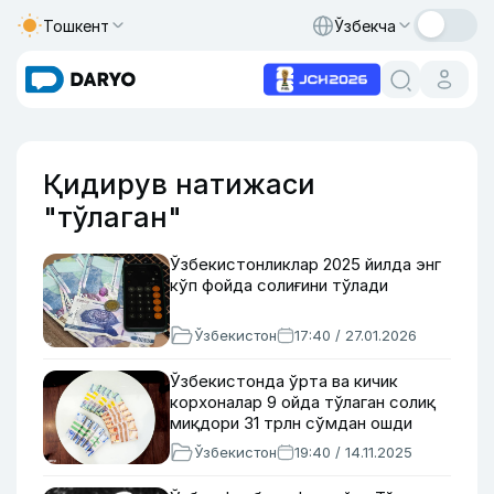
Тошкент
Ўзбекча
Қидирув натижаси
"тўлаган"
Ўзбекистонликлар 2025 йилда энг
кўп фойда солиғини тўлади
Ўзбекистон
17:40 / 27.01.2026
Ўзбекистонда ўрта ва кичик
корхоналар 9 ойда тўлаган солиқ
миқдори 31 трлн сўмдан ошди
Ўзбекистон
19:40 / 14.11.2025