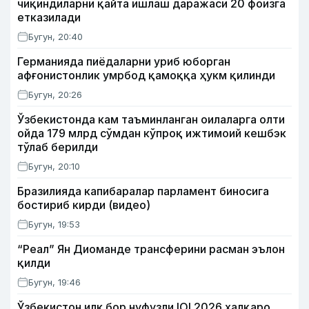
чиқиндиларни қайта ишлаш даражаси 20 фоизга
етказилади
Бугун, 20:40
Германияда пиёдаларни уриб юборган
афғонистонлик умрбод қамоққа ҳукм қилинди
Бугун, 20:26
Ўзбекистонда кам таъминланган оилаларга олти
ойда 179 млрд сўмдан кўпроқ ижтимоий кешбэк
тўлаб берилди
Бугун, 20:10
Бразилияда капибаралар парламент биносига
бостириб кирди (видео)
Бугун, 19:53
“Реал” Ян Диоманде трансферини расман эълон
қилди
Бугун, 19:46
Ўзбекистон илк бор нуфузли IOI 2026 халқаро