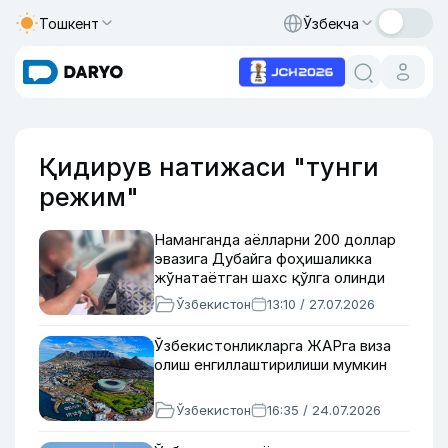
Тошкент
Ўзбекча
Қидирув натижаси "тунги
режим"
Наманганда аёлларни 200 доллар
эвазига Дубайга фоҳишаликка
жўнатаётган шахс қўлга олинди
Ўзбекистон
13:10 / 27.07.2026
Ўзбекистонликларга ЖАРга виза
олиш енгиллаштирилиши мумкин
Ўзбекистон
16:35 / 24.07.2026