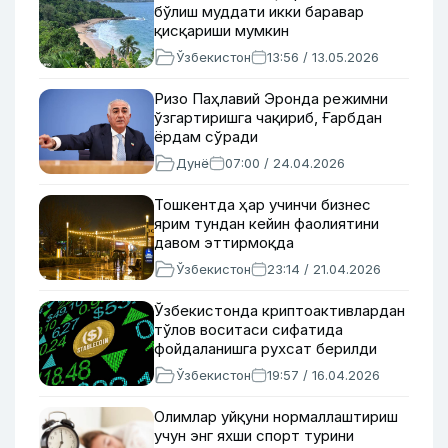
бўлиш муддати икки баравар
қисқариши мумкин
Ўзбекистон
13:56 / 13.05.2026
Ризо Паҳлавий Эронда режимни
ўзгартиришга чақириб, Ғарбдан
ёрдам сўради
Дунё
07:00 / 24.04.2026
Тошкентда ҳар учинчи бизнес
ярим тундан кейин фаолиятини
давом эттирмоқда
Ўзбекистон
23:14 / 21.04.2026
Ўзбекистонда криптоактивлардан
тўлов воситаси сифатида
фойдаланишга рухсат берилди
Ўзбекистон
19:57 / 16.04.2026
Олимлар уйқуни нормаллаштириш
учун энг яхши спорт турини