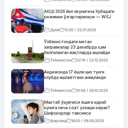
АҚШ 2026 йил якунигача Кубадаги
режимни ўзгартирмоқчи — WSJ
Дунё
13:26 / 22.01.2026
Ўзбекистондаги метан
заправкалар 23 декабрда ҳам
белгиланган вақтларда ишлайди
Ўзбекистон
22:16 / 22.12.2025
Андижонда 17 ёшли қиз тунги
клубда ишлаётгани аниқланди
Ўзбекистон
10:58 / 28.10.2025
Мактаб ўқувчиси ёшига қараб
кунига неча соат ухлаши керак?
Шифокорлар тавсияси
Фарзанд
18:00 / 08.09.2025