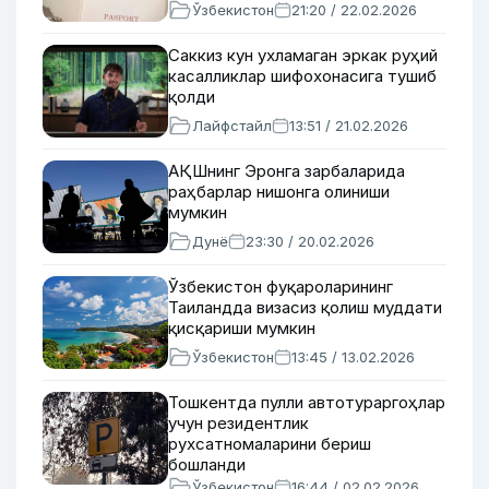
Ўзбекистон
21:20 / 22.02.2026
Саккиз кун ухламаган эркак руҳий
касалликлар шифохонасига тушиб
қолди
Лайфстайл
13:51 / 21.02.2026
АҚШнинг Эронга зарбаларида
раҳбарлар нишонга олиниши
мумкин
Дунё
23:30 / 20.02.2026
Ўзбекистон фуқароларининг
Таиландда визасиз қолиш муддати
қисқариши мумкин
Ўзбекистон
13:45 / 13.02.2026
Тошкентда пулли автотураргоҳлар
учун резидентлик
рухсатномаларини бериш
бошланди
Ўзбекистон
16:44 / 02.02.2026