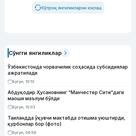
Кўпроқ янгиликларни юклаш
Сўнгги янгиликлар
Ўзбекистонда чорвачилик соҳасида субсидиялар
ажратилади
Бугун, 10:10
Абдуқодир Ҳусановнинг “Манчестер Сити”даги
маоши маълум бўлди
Бугун, 10:03
Таиландда ўқувчи мактабда отишма уюштирди,
қурбонлар бор (фото)
Бугун, 09:59