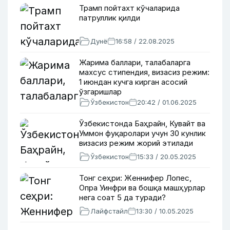
Трамп пойтахт кўчаларида
патруллик қилди
Дунё
16:58 / 22.08.2025
Жарима баллари, талабаларга
махсус стипендия, визасиз режим:
1 июндан кучга кирган асосий
ўзгаришлар
Ўзбекистон
20:42 / 01.06.2025
Ўзбекистонда Баҳрайн, Кувайт ва
Уммон фуқаролари учун 30 кунлик
визасиз режим жорий этилади
Ўзбекистон
15:33 / 20.05.2025
Тонг сеҳри: Женнифер Лопес,
Опра Уинфри ва бошқа машҳурлар
нега соат 5 да туради?
Лайфстайл
13:30 / 10.05.2025