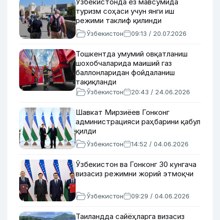
Ўзбекистонда ёз мавсумида
туризм соҳаси учун янги иш
режими таклиф қилинди
Ўзбекистон
09:13 / 20.07.2026
Тошкентда умумий овқатланиш
шохобчаларида маиший газ
баллонларидан фойдаланиш
тақиқланди
Ўзбекистон
20:43 / 24.06.2026
Шавкат Мирзиёев Гонконг
администрацияси раҳбарини қабул
қилди
Ўзбекистон
14:52 / 04.06.2026
Ўзбекистон ва Гонконг 30 кунгача
визасиз режимни жорий этмоқчи
Ўзбекистон
09:29 / 04.06.2026
Таиландда сайёҳларга визасиз