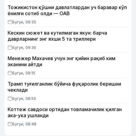
Тожикистон қўшни давлатлардан уч баравар кўп
ёнилғи сотиб олди — ОАВ
Бугун, 09:35
Кескин сюжет ва кутилмаган якун: барча
даврларнинг энг яхши 5 та триллери
Бугун, 09:30
Менежер Махачев учун энг қийин рақиб ким
эканини айтди
Бугун, 09:15
Трамп туғилганлик бўйича фуқаролик беришни
чеклади
Бугун, 08:55
Коттеж савдоси ортидан товламачилик қилган
ака-ука ушланди
Бугун, 08:48