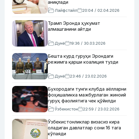
аниқлади
Лайфстайл
20:04 / 02.04.2026
Трамп Эронда ҳукумат
алмашганини айтди
Дунё
19:36 / 30.03.2026
Бешта курд гуруҳи Эрондаги
режимга қарши коалиция тузди
Дунё
23:46 / 23.02.2026
Бухородаги тунги клубда аёлларни
фоҳишаликка мажбурлаган жиноий
гуруҳ фаолиятига чек қўйилди
Ўзбекистон
22:59 / 23.02.2026
Ўзбекистонликлар визасиз кира
оладиган давлатлар сони 16 тага
кўпаяди