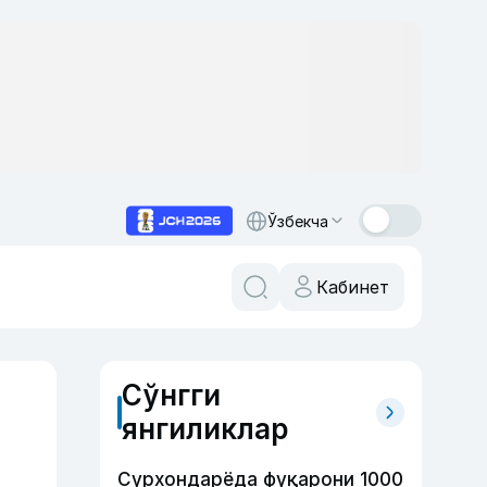
Ўзбекча
Кабинет
Сўнгги
янгиликлар
Сурхондарёда фуқарони 1000