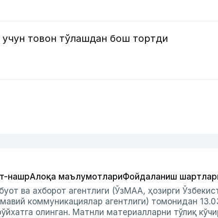
 учун товон тўлашдан бош тортди
т-нашр
Алоқа маълумотлари
Фойдаланиш шартлар
буот ва ахборот агентлиги (ЎзМАА, ҳозирги Ўзбеки
мавий коммуникациялар агентлиги) томонидан 13.0
ўйхатга олинган. Матнли материалларни тўлиқ кўчи