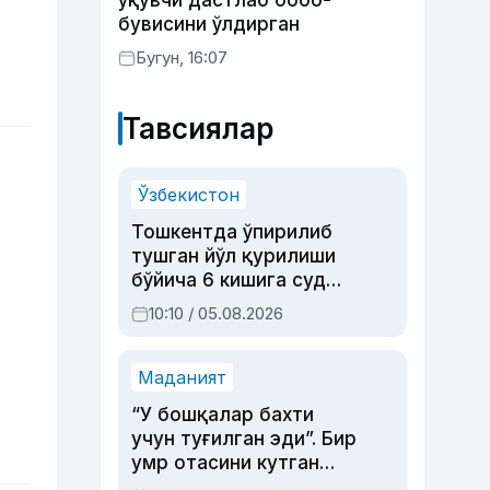
ўқувчи дастлаб бобо-
бувисини ўлдирган
Бугун, 16:07
Тавсиялар
Ўзбекистон
Тошкентда ўпирилиб
тушган йўл қурилиши
бўйича 6 кишига суд
ҳукми ўқилди
10:10 / 05.08.2026
Маданият
“У бошқалар бахти
учун туғилган эди”. Бир
умр отасини кутган
актриса ва дубльяж