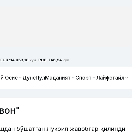
EUR :
RUB :
14 053,18
146,54
сўм
сўм
й Осиё
Дунё
Пул
Маданият
Спорт
Лайфстайл
вон"
шдан бўшатган Лукоил жавобгар қилинди