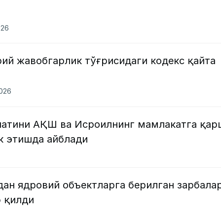
026
ий жавобгарлик тўғрисидаги кодекс қайта
2026
латини АҚШ ва Исроилнинг мамлакатга қар
к этишда айблади
ан ядровий объектларга берилган зарбала
б қилди