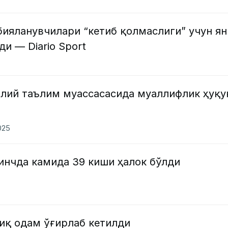
бияланувчилари “кетиб қолмаслиги” учун ян
и — Diario Sport
олий таълим муассасасида муаллифлик ҳуқу
025
инчда камида 39 киши ҳалок бўлди
иқ одам ўғирлаб кетилди