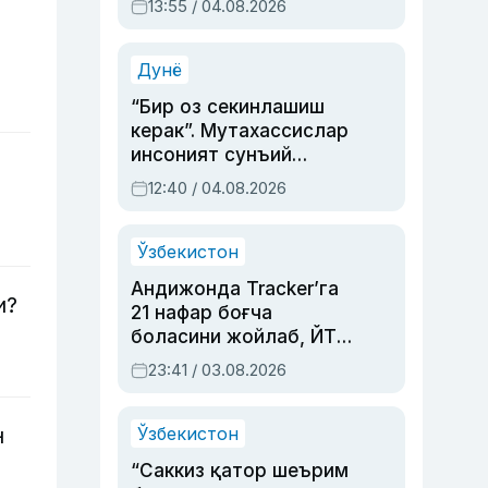
13:55 / 04.08.2026
устаси Римма
Аҳмедованинг
синовларга тўла ҳаёти
Дунё
“Бир оз секинлашиш
керак”. Мутахассислар
инсоният сунъий
интеллектни бошқара
12:40 / 04.08.2026
олмай қолишидан
хавотир билдирди
Ўзбекистон
Андижонда Tracker’га
и?
21 нафар боғча
боласини жойлаб, ЙТҲ
содир этган аёлга суд
23:41 / 03.08.2026
ҳукми ўқилди
н
Ўзбекистон
“Саккиз қатор шеърим