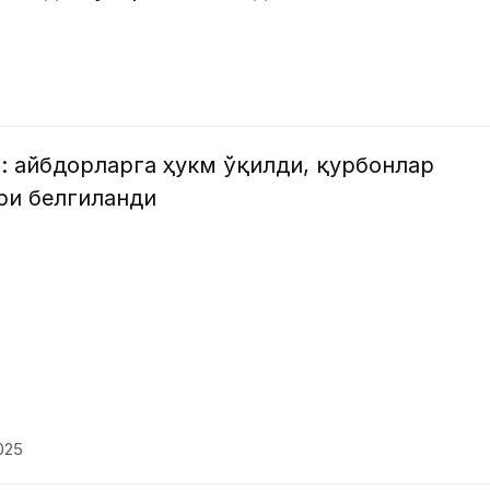
: айбдорларга ҳукм ўқилди, қурбонлар
ари белгиланди
2025