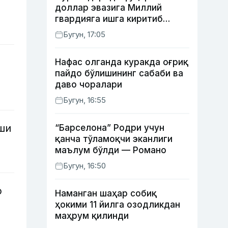
доллар эвазига Миллий
гвардияга ишга киритиб
қўймоқчи бўлган шахс
Бугун, 17:05
ушланди
Нафас олганда куракда оғриқ
пайдо бўлишининг сабаби ва
даво чоралари
Бугун, 16:55
ши
“Барселона” Родри учун
қанча тўламоқчи эканлиги
маълум бўлди — Романо
Бугун, 16:50
р
Наманган шаҳар собиқ
ҳокими 11 йилга озодликдан
маҳрум қилинди