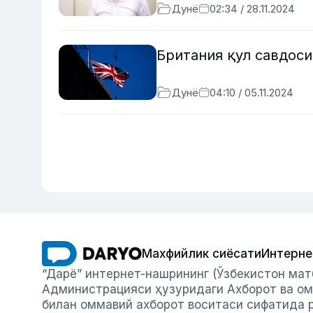
Дунё
02:34 / 28.11.2024
Британия қул савдоси
Дунё
04:10 / 05.11.2024
Махфийлик сиёсати
Интерне
“Дарё” интернет-нашрининг (Ўзбекистон мат
Администрацияси ҳузуридаги Ахборот ва ом
билан оммавий ахборот воситаси сифатида р