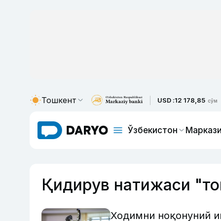
Тошкент
USD :
12 178,85
сўм
Ўзбекистон
Маркази
Қидирув натижаси "то
Ходимни ноқонуний и