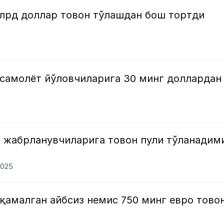
лрд доллар товон тўлашдан бош тортди
 самолёт йўловчиларига 30 минг доллардан
 жабрланувчиларига товон пули тўланадим
2025
 қамалган айбсиз немис 750 минг евро тово