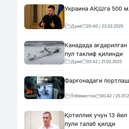
Украина АҚШга 500 м
Дунё
20:40 / 23.02.2025
Канадада ағдарилган
пул таклиф қилинди
Дунё
02:42 / 21.02.2025
Фарғонадаги портлаш
Ўзбекистон
00:42 / 25.01.
Қотиллик учун 13 йил
пули талаб қилди