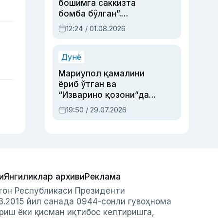
бошимга саккизта
бомба бўлган”.
Абдулла Ориповни
12:24 / 01.08.2026
сиёсий айбловлардан
асраб қолган воқеа
Дунё
Мариупол қамалини
ёриб ўтган ва
“Изварино қозони”дан
чиққан қаҳрамон —
19:50 / 29.07.2026
Украина армияси бош
қўмондони Драпатий
ҳақида
и
Янгиликлар архиви
Реклама
стон Республикаси Президенти
3.2015 йил санада 0944-сонли гувоҳнома
риш ёки қисман иқтибос келтиришга,