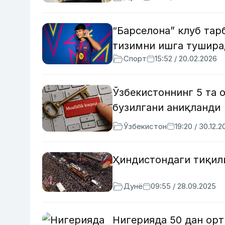
“Барселона” клуб тар
тизимни ишга туширад
Спорт
15:52 / 20.02.2026
Ўзбекистоннинг 5 та 
бузилгани аниқланди
Ўзбекистон
19:20 / 30.12.2
Ҳиндистондаги тиқил
Дунё
09:55 / 28.09.2025
Нигерияда 50 дан орт