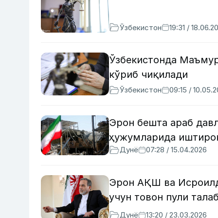
Ўзбекистон
19:31 / 18.06.2
Ўзбекистонда Маъмур
кўриб чиқилади
Ўзбекистон
09:15 / 10.05.
Эрон бешта араб дав
ҳужумларида иштиро
Дунё
07:28 / 15.04.2026
Эрон АҚШ ва Исроилд
учун товон пули тала
Дунё
13:20 / 23.03.2026