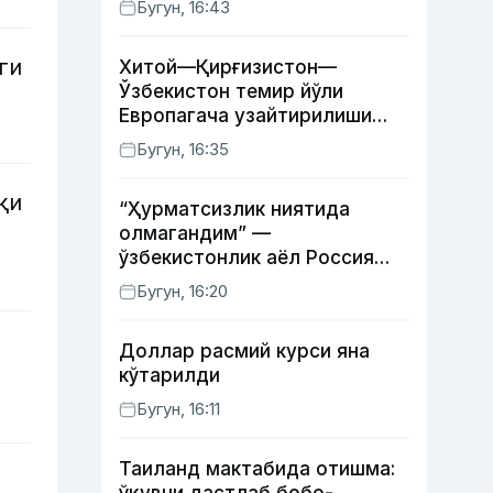
Бугун, 16:43
ги
Хитой—Қирғизистон—
Ўзбекистон темир йўли
Европагача узайтирилиши
мумкин
Бугун, 16:35
қи
“Ҳурматсизлик ниятида
олмагандим” —
ўзбекистонлик аёл Россия
давлат рамзлари туширилган
Бугун, 16:20
пояндоз ҳақида
Доллар расмий курси яна
кўтарилди
Бугун, 16:11
Таиланд мактабида отишма: