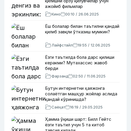
қилишни орзу қилувчилар учун
ажойиб фильмлар
Кино
00:10 / 26.06.2025
Ёш болалар билан таътилни қандай
қилиб завқли ўтказиш мумкин?
Лайфстайл
19:55 / 12.06.2025
Ёзги таътилда бола дарс қилиши
керакми? Мутахассис жавоб
берди
Фарзанд
02:50 / 11.06.2025
Бутун интернетни ҳаяжонга
солаётган машҳур жойлар аслида
қандай кўринишда?
Саёҳат
16:19 / 29.05.2025
Ҳамма ўқиши шарт: Билл Гейтс
ёзги таътил учун 5 та китоб
тавсия қилади