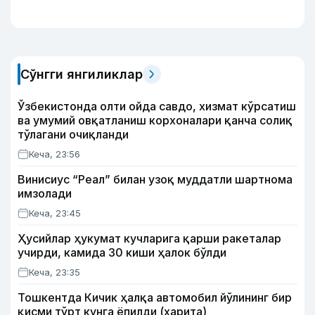
Сўнгги янгиликлар
Ўзбекистонда олти ойда савдо, хизмат кўрсатиш
ва умумий овқатланиш корхоналари қанча солиқ
тўлагани очиқланди
Кеча, 23:56
Винисиус “Реал” билан узоқ муддатли шартнома
имзолади
Кеча, 23:45
Ҳусийлар ҳукумат кучларига қарши ракеталар
учирди, камида 30 киши ҳалок бўлди
Кеча, 23:35
Тошкентда Кичик ҳалқа автомобил йўлининг бир
қисми тўрт кунга ёпилди (харита)