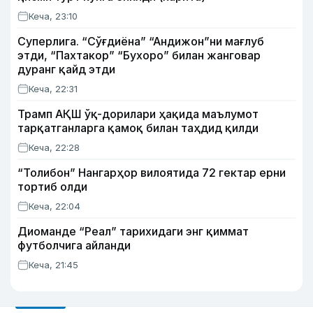
Кеча, 23:10
Суперлига. “Сўғдиёна” “Андижон”ни мағлуб
этди, “Пахтакор” “Бухоро” билан жанговар
дуранг қайд этди
Кеча, 22:31
Трамп АҚШ ўқ-дорилари ҳақида маълумот
тарқатганларга қамоқ билан таҳдид қилди
Кеча, 22:28
“Толибон” Нангарҳор вилоятида 72 гектар ерни
тортиб олди
Кеча, 22:04
Диоманде “Реал” тарихидаги энг қиммат
футболчига айланди
Кеча, 21:45