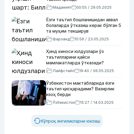
Маданият
00:55 / 29.05.2025
Ёзги таътил бошланишидан аввал
болаларда ўтказиш керак бўлган 5
та муҳим текширув
Фарзанд
15:56 / 23.05.2025
Ҳинд киноси юлдузлари ўз
таътилларини қайси
мамлакатларда ўтказади?
Лайфстайл
19:40 / 06.05.2025
Ўзбекистон мактабларида ёзги
таътил қисқарадими? Вазирлик
изоҳ берди
Ўзбекистон
15:27 / 14.03.2025
Кўпроқ янгиликларни юклаш