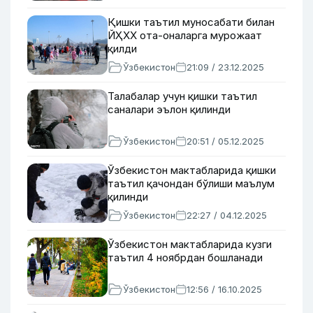
Қишки таътил муносабати билан
ЙҲХХ ота-оналарга мурожаат
қилди
Ўзбекистон
21:09 / 23.12.2025
Талабалар учун қишки таътил
саналари эълон қилинди
Ўзбекистон
20:51 / 05.12.2025
Ўзбекистон мактабларида қишки
таътил қачондан бўлиши маълум
қилинди
Ўзбекистон
22:27 / 04.12.2025
Ўзбекистон мактабларида кузги
таътил 4 ноябрдан бошланади
Ўзбекистон
12:56 / 16.10.2025