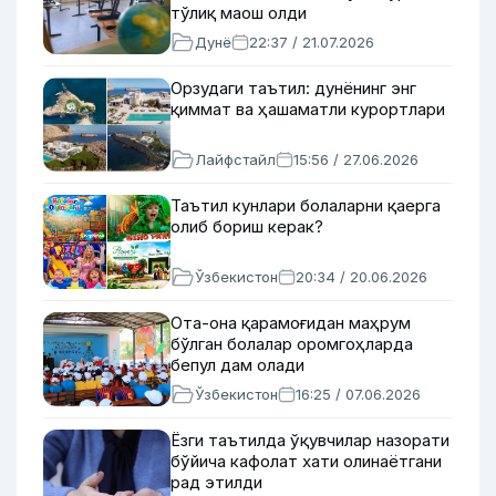
тўлиқ маош олди
Дунё
22:37 / 21.07.2026
Орзудаги таътил: дунёнинг энг
қиммат ва ҳашаматли курортлари
Лайфстайл
15:56 / 27.06.2026
Таътил кунлари болаларни қаерга
олиб бориш керак?
Ўзбекистон
20:34 / 20.06.2026
Ота-она қарамоғидан маҳрум
бўлган болалар оромгоҳларда
бепул дам олади
Ўзбекистон
16:25 / 07.06.2026
Ёзги таътилда ўқувчилар назорати
бўйича кафолат хати олинаётгани
рад этилди