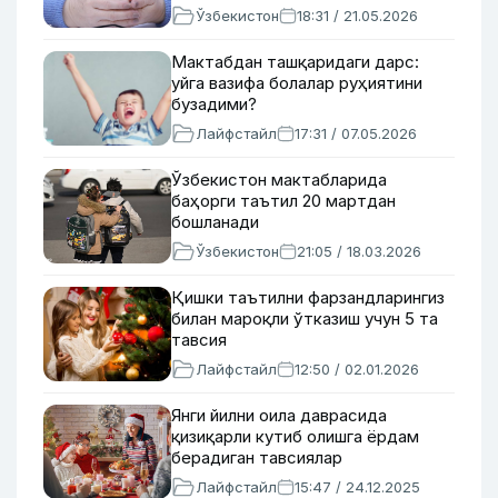
Ўзбекистон
18:31 / 21.05.2026
Мактабдан ташқаридаги дарс:
уйга вазифа болалар руҳиятини
бузадими?
Лайфстайл
17:31 / 07.05.2026
Ўзбекистон мактабларида
баҳорги таътил 20 мартдан
бошланади
Ўзбекистон
21:05 / 18.03.2026
Қишки таътилни фарзандларингиз
билан мароқли ўтказиш учун 5 та
тавсия
Лайфстайл
12:50 / 02.01.2026
Янги йилни оила даврасида
қизиқарли кутиб олишга ёрдам
берадиган тавсиялар
Лайфстайл
15:47 / 24.12.2025