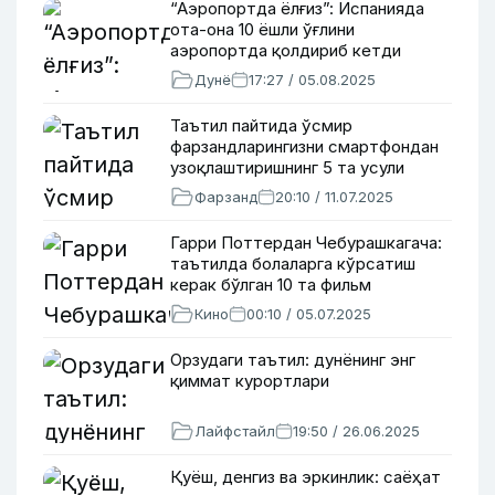
“Аэропортда ёлғиз”: Испанияда
ота-она 10 ёшли ўғлини
аэропортда қолдириб кетди
Дунё
17:27 / 05.08.2025
Таътил пайтида ўсмир
фарзандларингизни смартфондан
узоқлаштиришнинг 5 та усули
Фарзанд
20:10 / 11.07.2025
Гарри Поттердан Чебурашкагача:
таътилда болаларга кўрсатиш
керак бўлган 10 та фильм
Кино
00:10 / 05.07.2025
Орзудаги таътил: дунёнинг энг
қиммат курортлари
Лайфстайл
19:50 / 26.06.2025
Қуёш, денгиз ва эркинлик: саёҳат