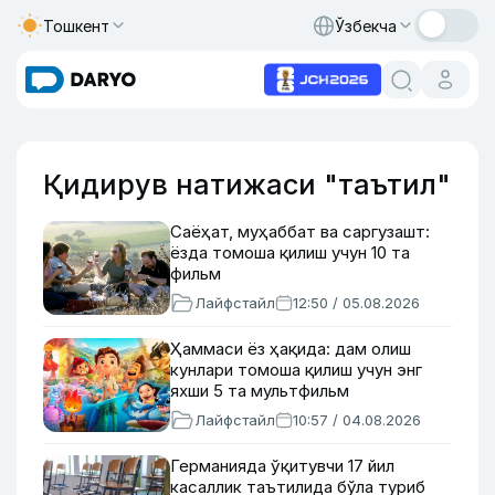
Тошкент
Ўзбекча
Қидирув натижаси "таътил"
Саёҳат, муҳаббат ва саргузашт:
ёзда томоша қилиш учун 10 та
фильм
Лайфстайл
12:50 / 05.08.2026
Ҳаммаси ёз ҳақида: дам олиш
кунлари томоша қилиш учун энг
яхши 5 та мультфильм
Лайфстайл
10:57 / 04.08.2026
Германияда ўқитувчи 17 йил
касаллик таътилида бўла туриб