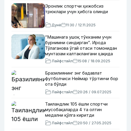
Эронлик спортчи ҳижобсиз
трюклари учун ҳибсга олинди
Дунё
11:30 / 12.11.2025
“Машинага ушоқ тўкканим учун
бурнимни синдирган”. Ирода
Тўлаганова ўгай отаси томонидан
мунтазам калтаклангани ҳақида
гапирди
Лайфстайл
15:08 / 18.09.2025
Бразилиянинг энг бадавлат
футболчиси Неймар тўртинчи бор
ота бўлди
Лайфстайл
20:26 / 09.07.2025
Таиландлик 105 ёшли спортчи
мусобақаларда 4 та олтин
медални қўлга киритди
Лайфстайл
20:50 / 27.05.2025