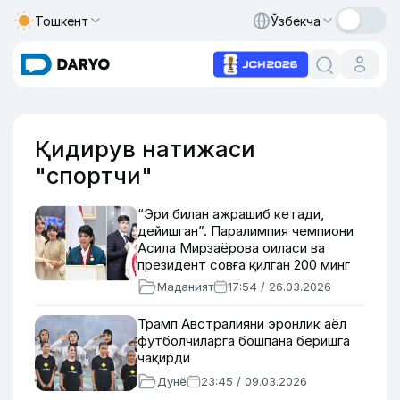
Тошкент
Ўзбекча
Қидирув натижаси
"спортчи"
“Эри билан ажрашиб кетади,
дейишган”. Паралимпия чемпиони
Асила Мирзаёрова оиласи ва
президент совға қилган 200 минг
долларни нимага сарфлагани
Маданият
17:54 / 26.03.2026
ҳақида
Трамп Австралияни эронлик аёл
футболчиларга бошпана беришга
чақирди
Дунё
23:45 / 09.03.2026