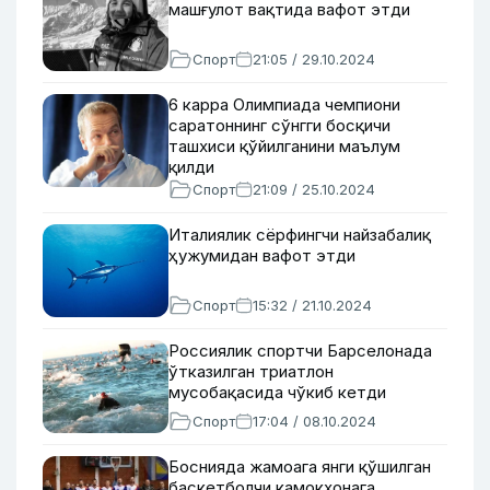
машғулот вақтида вафот этди
Спорт
21:05 / 29.10.2024
6 карра Олимпиада чемпиони
саратоннинг сўнгги босқичи
ташхиси қўйилганини маълум
қилди
Спорт
21:09 / 25.10.2024
Италиялик сёрфингчи найзабалиқ
ҳужумидан вафот этди
Спорт
15:32 / 21.10.2024
Россиялик спортчи Барселонада
ўтказилган триатлон
мусобақасида чўкиб кетди
Спорт
17:04 / 08.10.2024
Боснияда жамоага янги қўшилган
баскетболчи қамоқхонага