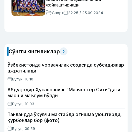
жойлаштирилди
Спорт
22:25 / 25.09.2024
Сўнгги янгиликлар
Ўзбекистонда чорвачилик соҳасида субсидиялар
ажратилади
Бугун, 10:10
Абдуқодир Ҳусановнинг “Манчестер Сити”даги
маоши маълум бўлди
Бугун, 10:03
Таиландда ўқувчи мактабда отишма уюштирди,
қурбонлар бор (фото)
Бугун, 09:59