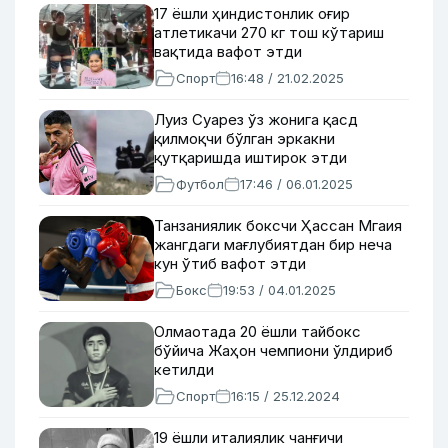
17 ёшли ҳиндистонлик оғир
атлетикачи 270 кг тош кўтариш
вақтида вафот этди
Спорт
16:48 / 21.02.2025
Луиз Суарез ўз жонига қасд
қилмоқчи бўлган эркакни
қутқаришда иштирок этди
Футбол
17:46 / 06.01.2025
Танзаниялик боксчи Ҳассан Мгаия
жангдаги мағлубиятдан бир неча
кун ўтиб вафот этди
Бокс
19:53 / 04.01.2025
Олмаотада 20 ёшли тайбокс
бўйича Жаҳон чемпиони ўлдириб
кетилди
Спорт
16:15 / 25.12.2024
19 ёшли италиялик чанғичи