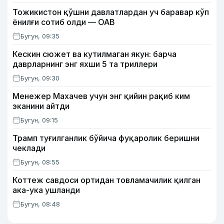
Тожикистон қўшни давлатлардан уч баравар кўп
ёнилғи сотиб олди — ОАВ
Бугун, 09:35
Кескин сюжет ва кутилмаган якун: барча
даврларнинг энг яхши 5 та триллери
Бугун, 09:30
Менежер Махачев учун энг қийин рақиб ким
эканини айтди
Бугун, 09:15
Трамп туғилганлик бўйича фуқаролик беришни
чеклади
Бугун, 08:55
Коттеж савдоси ортидан товламачилик қилган
ака-ука ушланди
Бугун, 08:48