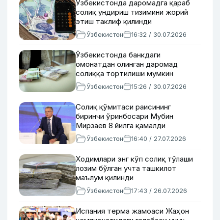
Ўзбекистонда даромадга қараб
солиқ ундириш тизимини жорий
этиш таклиф қилинди
Ўзбекистон
16:32 / 30.07.2026
Ўзбекистонда банкдаги
омонатдан олинган даромад
солиққа тортилиши мумкин
Ўзбекистон
15:26 / 30.07.2026
Солиқ қўмитаси раисининг
биринчи ўринбосари Мубин
Мирзаев 8 йилга қамалди
Ўзбекистон
16:40 / 27.07.2026
Ходимлари энг кўп солиқ тўлаши
лозим бўлган учта ташкилот
маълум қилинди
Ўзбекистон
17:43 / 26.07.2026
Испания терма жамоаси Жаҳон