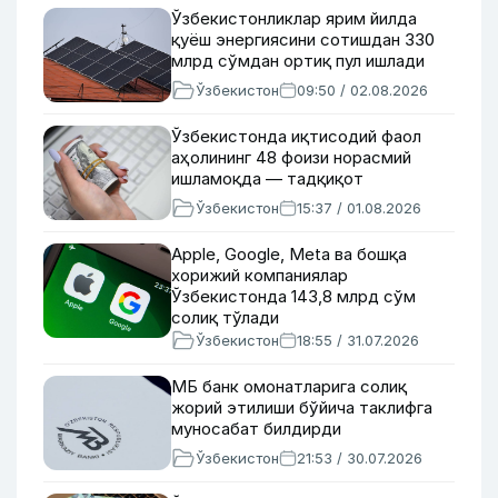
Ўзбекистонликлар ярим йилда
қуёш энергиясини сотишдан 330
млрд сўмдан ортиқ пул ишлади
Ўзбекистон
09:50 / 02.08.2026
Ўзбекистонда иқтисодий фаол
аҳолининг 48 фоизи норасмий
ишламоқда — тадқиқот
Ўзбекистон
15:37 / 01.08.2026
Apple, Google, Меtа ва бошқа
хорижий компаниялар
Ўзбекистонда 143,8 млрд сўм
солиқ тўлади
Ўзбекистон
18:55 / 31.07.2026
МБ банк омонатларига солиқ
жорий этилиши бўйича таклифга
муносабат билдирди
Ўзбекистон
21:53 / 30.07.2026