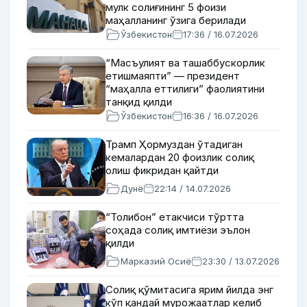
мулк солиғининг 5 фоизи
маҳалланинг ўзига берилади
Ўзбекистон
17:36 / 16.07.2026
“Масъулият ва ташаббускорлик
етишмаяпти” — президент
“маҳалла еттилиги” фаолиятини
танқид қилди
Ўзбекистон
16:36 / 16.07.2026
Трамп Ҳормуздан ўтадиган
кемалардан 20 фоизлик солиқ
олиш фикридан қайтди
Дунё
22:14 / 14.07.2026
“Толибон” етакчиси тўртта
соҳада солиқ имтиёзи эълон
қилди
Марказий Осиё
23:30 / 13.07.2026
Солиқ қўмитасига ярим йилда энг
кўп қандай мурожаатлар келиб