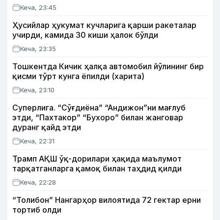
Кеча, 23:45
Ҳусийлар ҳукумат кучларига қарши ракеталар
учирди, камида 30 киши ҳалок бўлди
Кеча, 23:35
Тошкентда Кичик ҳалқа автомобил йўлининг бир
қисми тўрт кунга ёпилди (харита)
Кеча, 23:10
Суперлига. “Сўғдиёна” “Андижон”ни мағлуб
этди, “Пахтакор” “Бухоро” билан жанговар
дуранг қайд этди
Кеча, 22:31
Трамп АҚШ ўқ-дорилари ҳақида маълумот
тарқатганларга қамоқ билан таҳдид қилди
Кеча, 22:28
“Толибон” Нангарҳор вилоятида 72 гектар ерни
тортиб олди