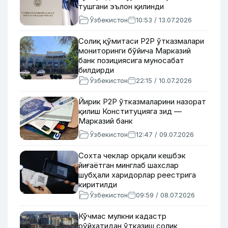
тушгани эълон қилинди
Ўзбекистон
10:53 / 13.07.2026
Солиқ қўмитаси P2P ўтказмалари
мониторинги бўйича Марказий
банк позициясига муносабат
билдирди
Ўзбекистон
22:15 / 10.07.2026
Йирик P2P ўтказмаларини назорат
қилиш Конституцияга зид —
Марказий банк
Ўзбекистон
12:47 / 09.07.2026
Сохта чеклар орқали кешбэк
йиғаётган минглаб шахслар
шубҳали харидорлар реестрига
киритилди
Ўзбекистон
09:59 / 08.07.2026
Кўчмас мулкни кадастр
рўйхатидан ўтказиш солиқ