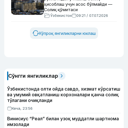
ҳисоблаш учун асос бўлмайди —
Солиқ қўмитаси
Ўзбекистон
09:21 / 07.07.2026
Кўпроқ янгиликларни юклаш
Сўнгги янгиликлар
Ўзбекистонда олти ойда савдо, хизмат кўрсатиш
ва умумий овқатланиш корхоналари қанча солиқ
тўлагани очиқланди
Кеча, 23:56
Винисиус “Реал” билан узоқ муддатли шартнома
имзолади