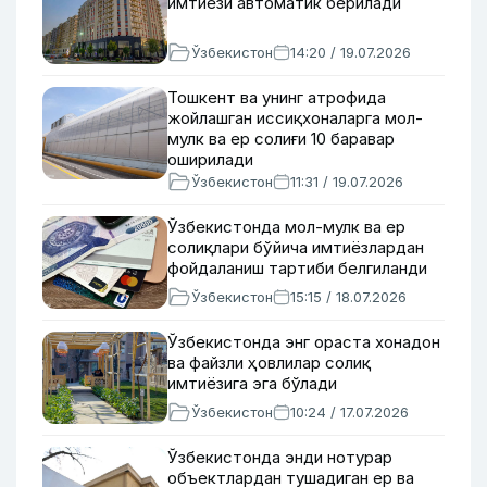
имтиёзи автоматик берилади
Ўзбекистон
14:20 / 19.07.2026
Тошкент ва унинг атрофида
жойлашган иссиқхоналарга мол-
мулк ва ер солиғи 10 баравар
оширилади
Ўзбекистон
11:31 / 19.07.2026
Ўзбекистонда мол-мулк ва ер
солиқлари бўйича имтиёзлардан
фойдаланиш тартиби белгиланди
Ўзбекистон
15:15 / 18.07.2026
Ўзбекистонда энг ораста хонадон
ва файзли ҳовлилар солиқ
имтиёзига эга бўлади
Ўзбекистон
10:24 / 17.07.2026
Ўзбекистонда энди нотурар
объектлардан тушадиган ер ва