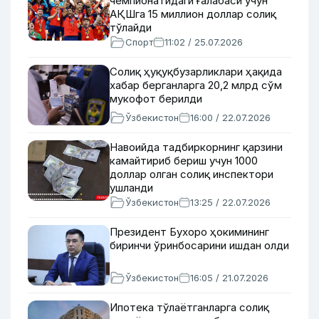
чемпионатидаги ғалабаси учун
АҚШга 15 миллион доллар солиқ
тўлайди
Спорт
11:02 / 25.07.2026
Солиқ ҳуқуқбузарликлари ҳақида
хабар берганларга 20,2 млрд сўм
мукофот берилди
Ўзбекистон
16:00 / 22.07.2026
Навоийда тадбиркорнинг қарзини
камайтириб бериш учун 1000
доллар олган солиқ инспектори
ушланди
Ўзбекистон
13:25 / 22.07.2026
Президент Бухоро ҳокимининг
биринчи ўринбосарини ишдан олди
Ўзбекистон
16:05 / 21.07.2026
Ипотека тўлаётганларга солиқ