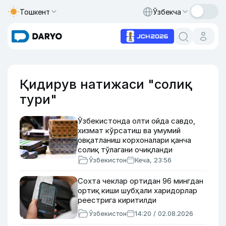
Тошкент
Ўзбекча
Қидирув натижаси "солиқ
тури"
Ўзбекистонда олти ойда савдо,
хизмат кўрсатиш ва умумий
овқатланиш корхоналари қанча
солиқ тўлагани очиқланди
Ўзбекистон
Кеча, 23:56
Сохта чеклар ортидан 96 мингдан
ортиқ киши шубҳали харидорлар
реестрига киритилди
Ўзбекистон
14:20 / 02.08.2026