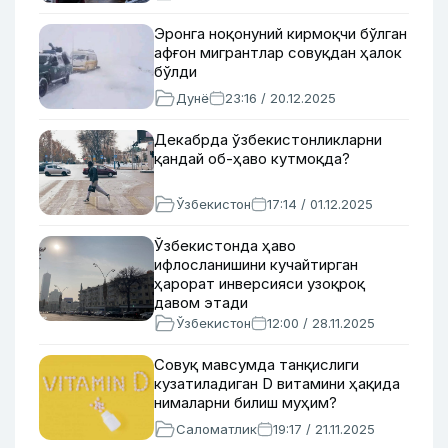
Эронга ноқонуний кирмоқчи бўлган
афғон мигрантлар совуқдан ҳалок
бўлди
Дунё
23:16 / 20.12.2025
Декабрда ўзбекистонликларни
қандай об-ҳаво кутмоқда?
Ўзбекистон
17:14 / 01.12.2025
Ўзбекистонда ҳаво
ифлосланишини кучайтирган
ҳарорат инверсияси узоқроқ
давом этади
Ўзбекистон
12:00 / 28.11.2025
Совуқ мавсумда танқислиги
кузатиладиган D витамини ҳақида
нималарни билиш муҳим?
Саломатлик
19:17 / 21.11.2025