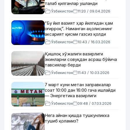
талаб қилганлар ушланди
Ўзбекистон
11:20 / 09.04.2026
“Бу йил вазият ҳар йилгидан ҳам
оғирроқ”. Наманган аҳолисининг
аксарият қисми газсиз қолди
Ўзбекистон
10:43 / 16.03.2026
Қишлоқ хўжалиги вазирлиги
экинларни совуқдан асраш бўйича
тавсиялар берди
Ўзбекистон
11:43 / 10.03.2026
7 март куни метан заправкалар
соат 10:00 дан 16:00 гача ишлайди
— Энергетика вазирлиги
Ўзбекистон
09:48 / 07.03.2026
Нега айнан қишда тушкунликка
тушиб қоламиз?