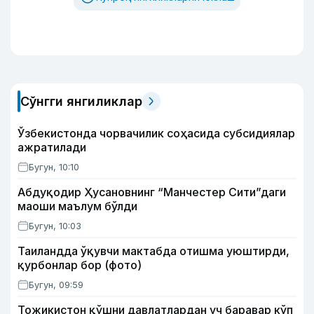
Сўнгги янгиликлар
Ўзбекистонда чорвачилик соҳасида субсидиялар
ажратилади
Бугун, 10:10
Абдуқодир Ҳусановнинг “Манчестер Сити”даги
маоши маълум бўлди
Бугун, 10:03
Таиландда ўқувчи мактабда отишма уюштирди,
қурбонлар бор (фото)
Бугун, 09:59
Тожикистон қўшни давлатлардан уч баравар кўп