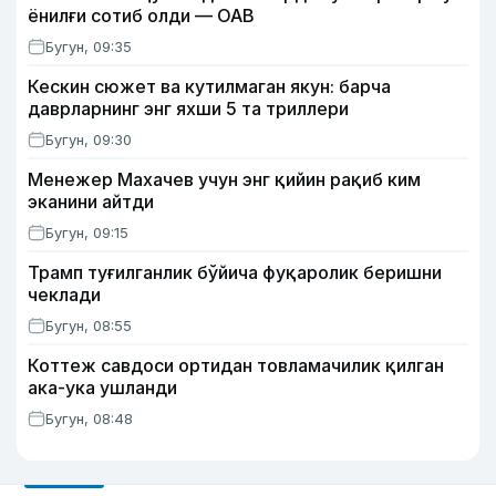
ёнилғи сотиб олди — ОАВ
Бугун, 09:35
Кескин сюжет ва кутилмаган якун: барча
даврларнинг энг яхши 5 та триллери
Бугун, 09:30
Менежер Махачев учун энг қийин рақиб ким
эканини айтди
Бугун, 09:15
Трамп туғилганлик бўйича фуқаролик беришни
чеклади
Бугун, 08:55
Коттеж савдоси ортидан товламачилик қилган
ака-ука ушланди
Бугун, 08:48