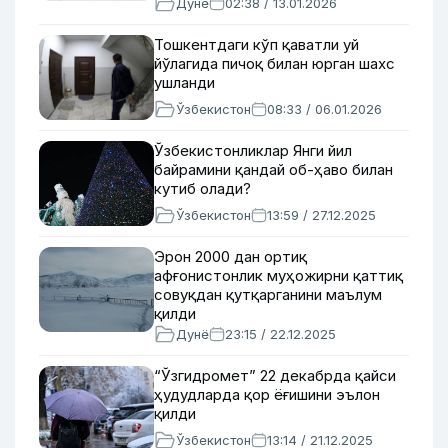
Дунё
02:38 / 13.01.2026
Тошкентдаги кўп қаватли уй
йўлагида пичоқ билан юрган шахс
ушланди
Ўзбекистон
08:33 / 06.01.2026
Ўзбекистонликлар Янги йил
байрамини қандай об-ҳаво билан
кутиб олади?
Ўзбекистон
13:59 / 27.12.2025
Эрон 2000 дан ортиқ
афғонистонлик муҳожирни қаттиқ
совуқдан қутқарганини маълум
қилди
Дунё
23:15 / 22.12.2025
“Ўзгидромет” 22 декабрда қайси
ҳудудларда қор ёғишини эълон
қилди
Ўзбекистон
13:14 / 21.12.2025