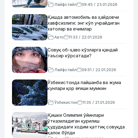
Лайфстайл
09:45 / 23.01.2026
Қишда автомобиль ва ҳайдовчи
хавфсизлиги: энг кўп учрайдиган
хатолар ва ечимлар
Авто
11:33 / 22.01.2026
Совуқ об-ҳаво кўзларга қандай
таъсир кўрсатади?
Лайфстайл
09:51 / 22.01.2026
Ўзбекистонда пайшанба ва жума
кунлари қор ёғиши мумкин
Ўзбекистон
11:35 / 21.01.2026
Қишки Олимпия ўйинлари
ўтказиладиган қурилиш
ҳудудидаги ходим қаттиқ совуқда
ҳалок бўлди