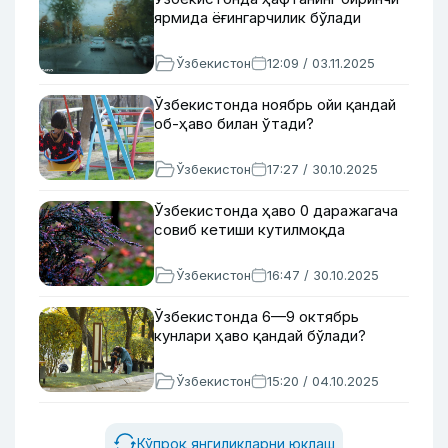
ярмида ёғингарчилик бўлади
Ўзбекистон
12:09 / 03.11.2025
Ўзбекистонда ноябрь ойи қандай
об-ҳаво билан ўтади?
Ўзбекистон
17:27 / 30.10.2025
Ўзбекистонда ҳаво 0 даражагача
совиб кетиши кутилмоқда
Ўзбекистон
16:47 / 30.10.2025
Ўзбекистонда 6—9 октябрь
кунлари ҳаво қандай бўлади?
Ўзбекистон
15:20 / 04.10.2025
Кўпроқ янгиликларни юклаш