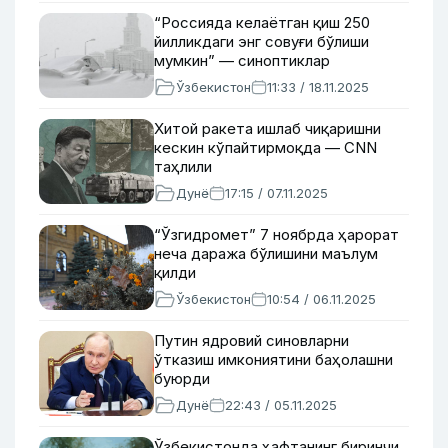
“Россияда келаётган қиш 250
йилликдаги энг совуғи бўлиши
мумкин” — синоптиклар
Ўзбекистон
11:33 / 18.11.2025
Хитой ракета ишлаб чиқаришни
кескин кўпайтирмоқда — CNN
таҳлили
Дунё
17:15 / 07.11.2025
“Ўзгидромет” 7 ноябрда ҳарорат
неча даража бўлишини маълум
қилди
Ўзбекистон
10:54 / 06.11.2025
Путин ядровий синовларни
ўтказиш имкониятини баҳолашни
буюрди
Дунё
22:43 / 05.11.2025
Ўзбекистонда ҳафтанинг биринчи