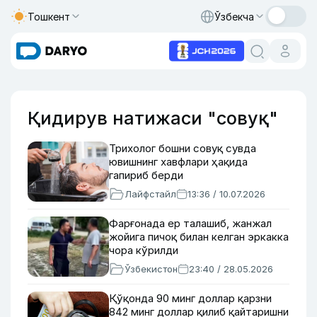
Тошкент
Ўзбекча
Қидирув натижаси "совуқ"
Трихолог бошни совуқ сувда
ювишнинг хавфлари ҳақида
гапириб берди
Лайфстайл
13:36 / 10.07.2026
Фарғонада ер талашиб, жанжал
жойига пичоқ билан келган эркакка
чора кўрилди
Ўзбекистон
23:40 / 28.05.2026
Қўқонда 90 минг доллар қарзни
842 минг доллар қилиб қайтаришни