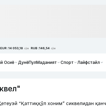
EUR :
RUB :
14 053,18
146,54
сўм
сўм
й Осиё
Дунё
Пул
Маданият
Спорт
Лайфстайл
квел"
Ҳетеуэй “Қаттиққўл хоним” сиквелидан қан