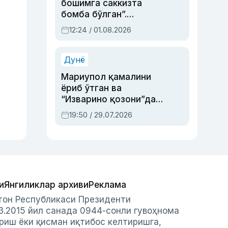
бошимга саккизта
бомба бўлган”.
Абдулла Ориповни
12:24 / 01.08.2026
сиёсий айбловлардан
асраб қолган воқеа
Дунё
Мариупол қамалини
ёриб ўтган ва
“Изварино қозони”дан
чиққан қаҳрамон —
19:50 / 29.07.2026
Украина армияси бош
қўмондони Драпатий
ҳақида
и
Янгиликлар архиви
Реклама
стон Республикаси Президенти
3.2015 йил санада 0944-сонли гувоҳнома
риш ёки қисман иқтибос келтиришга,