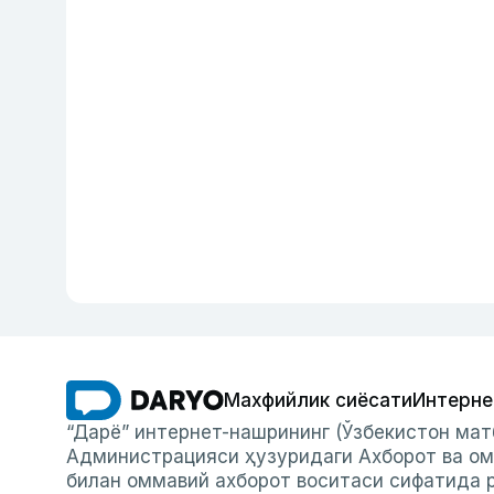
Махфийлик сиёсати
Интерне
“Дарё” интернет-нашрининг (Ўзбекистон мат
Администрацияси ҳузуридаги Ахборот ва ом
билан оммавий ахборот воситаси сифатида р