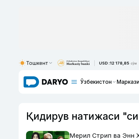
Тошкент
USD :
12 178,85
сўм
Ўзбекистон
Маркази
Қидирув натижаси "си
Мерил Стрип ва Энн 