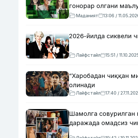
гонорар олгани маъл
Маданият
13:06 / 11.05.202
2026-йилда сиквели 
Лайфстайл
15:51 / 11.10.202
“Харобадан чиққан м
олинади
Лайфстайл
17:40 / 27.11.20
Шамолга совурилган 
даражада омадсиз чи
Лайфстайл
19:42 / 19.11.20