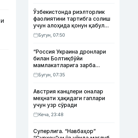
Ўзбекистонда риэлторлик
фаолиятини тартибга солиш
ри
учун алоҳида қонун қабул
қилинди
Бугун, 07:50
“Россия Украина дронлари
билан Болтиқбўйи
мамлакатларига зарба
бермоқчи” — Литва мудофаа
Бугун, 07:35
вазири
Австрия канцлери оналар
меҳнати ҳақидаги гаплари
учун узр сўради
Кеча, 23:48
Суперлига. “Навбаҳор”