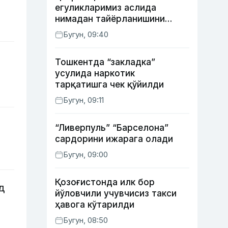
егуликларимиз аслида
нимадан тайёрланишини
биласизми?
Бугун, 09:40
Тошкентда “закладка”
усулида наркотик
тарқатишга чек қўйилди
Бугун, 09:11
“Ливерпуль” “Барселона”
сардорини ижарага олади
Бугун, 09:00
Қозоғистонда илк бор
д
йўловчили учувчисиз такси
ҳавога кўтарилди
Бугун, 08:50