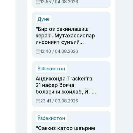
13:55 / 04.08.2026
устаси Римма
Аҳмедованинг
синовларга тўла ҳаёти
Дунё
“Бир оз секинлашиш
керак”. Мутахассислар
инсоният сунъий
интеллектни бошқара
12:40 / 04.08.2026
олмай қолишидан
хавотир билдирди
Ўзбекистон
Андижонда Tracker’га
21 нафар боғча
боласини жойлаб, ЙТҲ
содир этган аёлга суд
23:41 / 03.08.2026
ҳукми ўқилди
Ўзбекистон
“Саккиз қатор шеърим