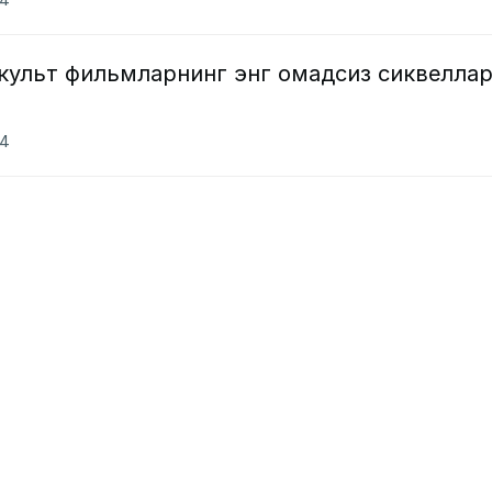
 культ фильмларнинг энг омадсиз сиквелла
24