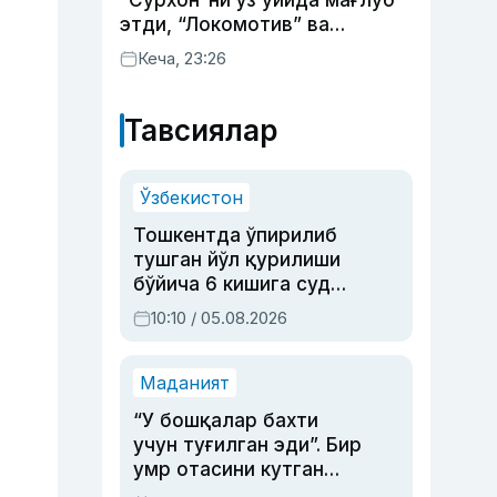
“Сурхон”ни ўз уйида мағлуб
этди, “Локомотив” ва
“Хоразм” уйда ғалаба
Кеча, 23:26
қозонди
Тавсиялар
Ўзбекистон
Тошкентда ўпирилиб
тушган йўл қурилиши
бўйича 6 кишига суд
ҳукми ўқилди
10:10 / 05.08.2026
Маданият
“У бошқалар бахти
учун туғилган эди”. Бир
умр отасини кутган
актриса ва дубльяж