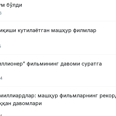
ум бўлди
6
чиқиши кутилаётган машҳур филмлар
5
иллионер” фильмининг давоми суратга
24
миллиардлар: машҳур фильмларнинг рекор
ққан давомлари
24