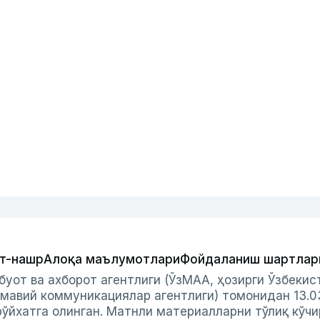
т-нашр
Алоқа маълумотлари
Фойдаланиш шартлар
буот ва ахборот агентлиги (ЎзМАА, ҳозирги Ўзбеки
мавий коммуникациялар агентлиги) томонидан 13.0
ўйхатга олинган. Матнли материалларни тўлиқ кўчи