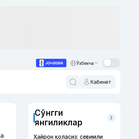
Ўзбекча
Кабинет
Сўнгги
янгиликлар
ча
Ҳайрон қоласиз: севимли