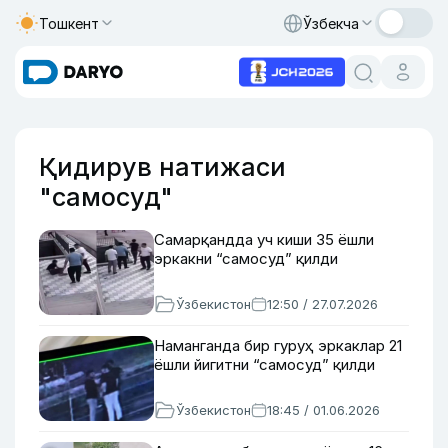
Тошкент
Ўзбекча
Қидирув натижаси
"самосуд"
Самарқандда уч киши 35 ёшли
эркакни “самосуд” қилди
Ўзбекистон
12:50 / 27.07.2026
Наманганда бир гуруҳ эркаклар 21
ёшли йигитни “самосуд” қилди
Ўзбекистон
18:45 / 01.06.2026