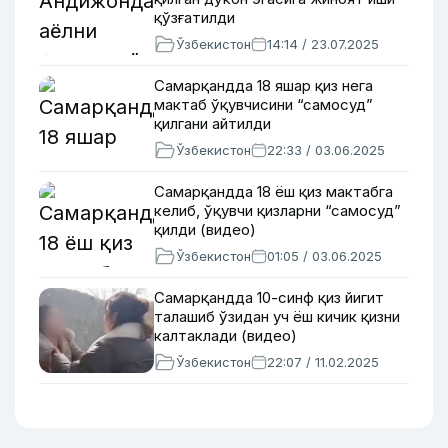
қўзғатилди
Ўзбекистон
14:14 / 23.07.2025
Самарқандда 18 яшар қиз нега
мактаб ўқувчисини “самосуд”
қилгани айтилди
Ўзбекистон
22:33 / 03.06.2025
Самарқандда 18 ёш қиз мактабга
келиб, ўқувчи қизларни “самосуд”
қилди (видео)
Ўзбекистон
01:05 / 03.06.2025
Самарқандда 10-синф қиз йигит
талашиб ўзидан уч ёш кичик қизни
калтаклади (видео)
Ўзбекистон
22:07 / 11.02.2025