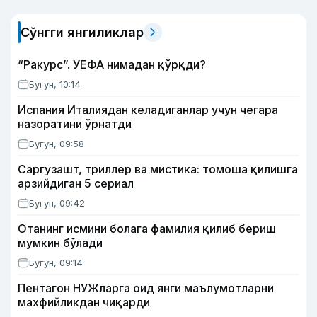
Сўнгги янгиликлар
“Ракурс”. УЕФА нимадан қўрқди?
Бугун, 10:14
Испания Италиядан келадиганлар учун чегара
назоратини ўрнатди
Бугун, 09:58
Саргузашт, триллер ва мистика: томоша қилишга
арзийдиган 5 сериал
Бугун, 09:42
Отанинг исмини болага фамилия қилиб бериш
мумкин бўлади
Бугун, 09:14
Пентагон НУЖларга оид янги маълумотларни
махфийликдан чиқарди