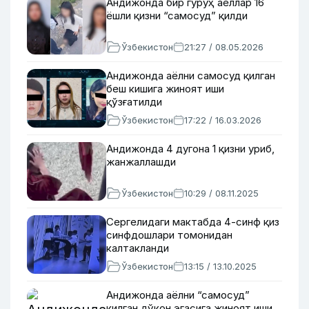
Андижонда бир гуруҳ аёллар 16
ёшли қизни “самосуд” қилди
Ўзбекистон
21:27 / 08.05.2026
Андижонда аёлни самосуд қилган
беш кишига жиноят иши
қўзғатилди
Ўзбекистон
17:22 / 16.03.2026
Андижонда 4 дугона 1 қизни уриб,
жанжаллашди
Ўзбекистон
10:29 / 08.11.2025
Сергелидаги мактабда 4-синф қиз
синфдошлари томонидан
калтакланди
Ўзбекистон
13:15 / 13.10.2025
Андижонда аёлни “самосуд”
қилган дўкон эгасига жиноят иши