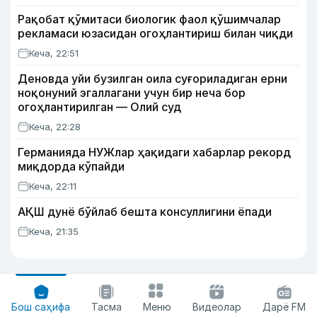
Рақобат қўмитаси биологик фаол қўшимчалар
рекламаси юзасидан огоҳлантириш билан чиқди
Кеча, 22:51
Деновда уйи бузилган оила суғориладиган ерни
ноқонуний эгаллагани учун бир неча бор
огоҳлантирилган — Олий суд
Кеча, 22:28
Германияда НУЖлар ҳақидаги хабарлар рекорд
миқдорда кўпайди
Кеча, 22:11
АҚШ дунё бўйлаб бешта консуллигини ёпади
Кеча, 21:35
Бош саҳифа
Тасма
Меню
Видеолар
Дарё FM