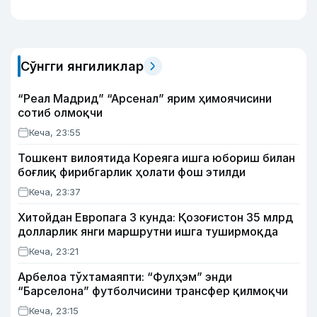
Сўнгги янгиликлар
“Реал Мадрид” “Арсенал” ярим ҳимоячисини
сотиб олмоқчи
Кеча, 23:55
Тошкент вилоятида Кореяга ишга юбориш билан
боғлиқ фирибгарлик ҳолати фош этилди
Кеча, 23:37
Хитойдан Европага 3 кунда: Қозоғистон 35 млрд
долларлик янги маршрутни ишга туширмоқда
Кеча, 23:21
Арбелоа тўхтамаяпти: “Фулҳэм” энди
“Барселона” футболчисини трансфер қилмоқчи
Кеча, 23:15