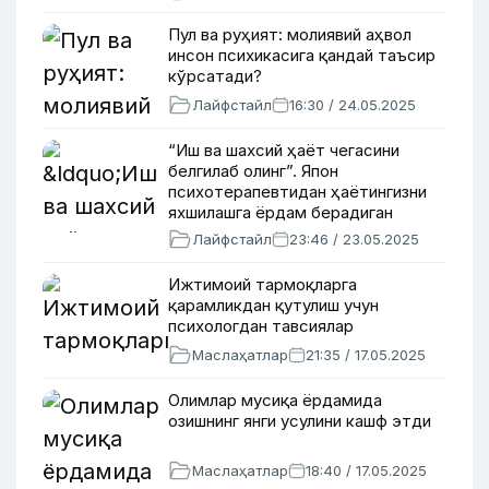
Пул ва руҳият: молиявий аҳвол
инсон психикасига қандай таъсир
кўрсатади?
Лайфстайл
16:30 / 24.05.2025
“Иш ва шахсий ҳаёт чегасини
белгилаб олинг”. Япон
психотерапевтидан ҳаётингизни
яхшилашга ёрдам берадиган
тавсиялар
Лайфстайл
23:46 / 23.05.2025
Ижтимоий тармоқларга
қарамликдан қутулиш учун
психологдан тавсиялар
Маслаҳатлар
21:35 / 17.05.2025
Олимлар мусиқа ёрдамида
озишнинг янги усулини кашф этди
Маслаҳатлар
18:40 / 17.05.2025