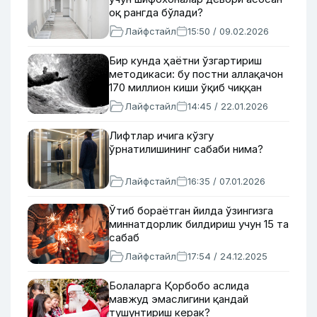
оқ рангда бўлади?
Лайфстайл
15:50 / 09.02.2026
Бир кунда ҳаётни ўзгартириш
методикаси: бу постни аллақачон
170 миллион киши ўқиб чиққан
Лайфстайл
14:45 / 22.01.2026
Лифтлар ичига кўзгу
ўрнатилишининг сабаби нима?
Лайфстайл
16:35 / 07.01.2026
Ўтиб бораётган йилда ўзингизга
миннатдорлик билдириш учун 15 та
сабаб
Лайфстайл
17:54 / 24.12.2025
Болаларга Қорбобо аслида
мавжуд эмаслигини қандай
тушунтириш керак?