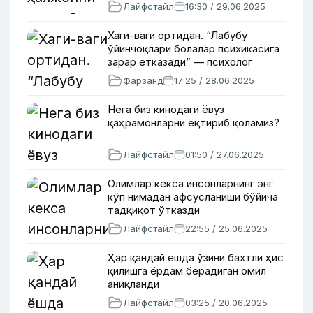
Лайфстайл
16:30 / 29.06.2025
Хаги-ваги ортидан. “Лабубу
ўйинчоқлари болалар психикасига
зарар етказади” — психолог
Фарзанд
17:25 / 28.06.2025
Нега биз кинодаги ёвуз
қаҳрамонларни ёқтириб қоламиз?
Лайфстайл
01:50 / 27.06.2025
Олимлар кекса инсонларнинг энг
кўп нимадан афсусланиши бўйича
тадқиқот ўтказди
Лайфстайл
22:55 / 25.06.2025
Ҳар қандай ёшда ўзини бахтли ҳис
қилишга ёрдам берадиган омил
аниқланди
Лайфстайл
03:25 / 20.06.2025