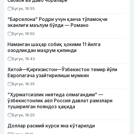
сабаби ва даво чоралари
Бугун, 16:55
“Барселона” Родри учун қанча тўламоқчи
эканлиги маълум бўлди — Романо
Бугун, 16:50
Наманган шаҳар собиқ ҳокими 11 йилга
озодликдан маҳрум қилинди
Бугун, 16:43
Хитой—Қирғизистон—Ўзбекистон темир йўли
Европагача узайтирилиши мумкин
Бугун, 16:35
“Ҳурматсизлик ниятида олмагандим” —
ўзбекистонлик аёл Россия давлат рамзлари
туширилган пояндоз ҳақида
Бугун, 16:20
Доллар расмий курси яна кўтарилди