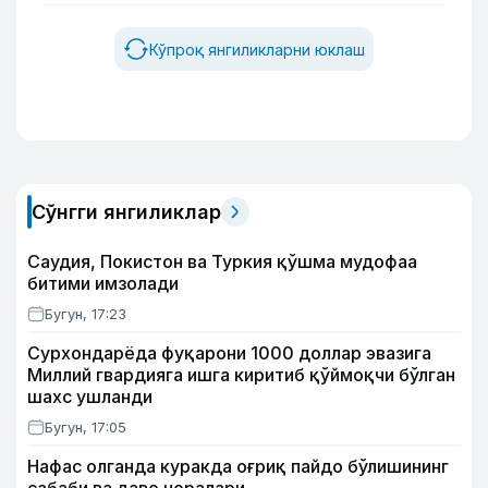
Кўпроқ янгиликларни юклаш
Сўнгги янгиликлар
Саудия, Покистон ва Туркия қўшма мудофаа
битими имзолади
Бугун, 17:23
Сурхондарёда фуқарони 1000 доллар эвазига
Миллий гвардияга ишга киритиб қўймоқчи бўлган
шахс ушланди
Бугун, 17:05
Нафас олганда куракда оғриқ пайдо бўлишининг