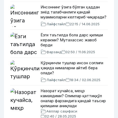
Инсоннинг ўзига бўлган ҳаддан
зиёд талабчанлиги қандай
муаммоларни келтириб чиқаради?
Лайфстайл
22:15 / 14.06.2025
Ёзги таътилда бола дарс қилиши
керакми? Мутахассис жавоб
берди
Фарзанд
02:50 / 11.06.2025
Қўрқинчли тушлар инсон соғлиғи
ҳақида нималарни айтиб бера
олади?
Лайфстайл
18:34 / 02.06.2025
Назорат кучайса, меҳр
камаядими? Олимлар қаттиққўл
оналар фарзандига қандай таъсир
қилишини аниқлади
Аёллар саҳифаси
02:40 / 28.05.2025