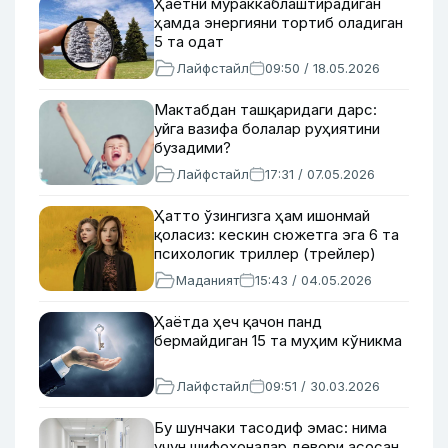
Ҳаётни мураккаблаштирадиган
ҳамда энергияни тортиб оладиган
5 та одат
Лайфстайл
09:50 / 18.05.2026
Мактабдан ташқаридаги дарс:
уйга вазифа болалар руҳиятини
бузадими?
Лайфстайл
17:31 / 07.05.2026
Ҳатто ўзингизга ҳам ишонмай
қоласиз: кескин сюжетга эга 6 та
психологик триллер (трейлер)
Маданият
15:43 / 04.05.2026
Ҳаётда ҳеч қачон панд
бермайдиган 15 та муҳим кўникма
Лайфстайл
09:51 / 30.03.2026
Бу шунчаки тасодиф эмас: нима
учун шифохоналар девори асосан