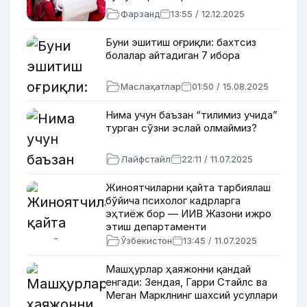
Фарзанд
13:55 / 12.12.2025
Буни эшитиш оғриқли: бахтсиз
болалар айтадиган 7 ибора
Маслаҳатлар
01:50 / 15.08.2025
Нима учун баъзан “тилимиз учида”
турган сўзни эслай олмаймиз?
Лайфстайл
22:11 / 11.07.2025
Жиноятчиларни қайта тарбиялаш
бўйича психолог кадрларга
эҳтиёж бор — ИИВ Жазони ижро
этиш департаменти
Ўзбекистон
13:45 / 11.07.2025
Машҳурлар ҳаяжонни қандай
енгади: Зендая, Гарри Стайлс ва
Меган Марклнинг шахсий усуллари