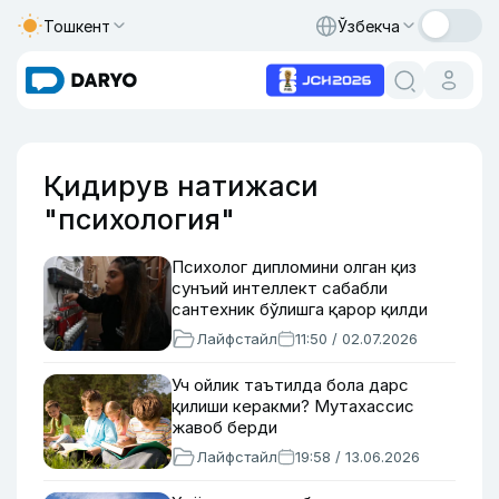
Тошкент
Ўзбекча
Қидирув натижаси
"психология"
Психолог дипломини олган қиз
сунъий интеллект сабабли
сантехник бўлишга қарор қилди
Лайфстайл
11:50 / 02.07.2026
Уч ойлик таътилда бола дарс
қилиши керакми? Мутахассис
жавоб берди
Лайфстайл
19:58 / 13.06.2026