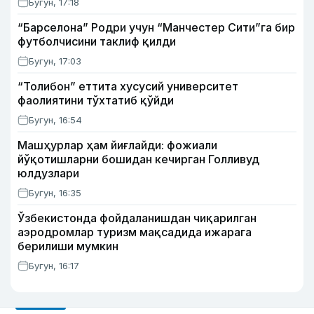
Бугун, 17:18
“Барселона” Родри учун “Манчестер Сити”га бир
футболчисини таклиф қилди
Бугун, 17:03
“Толибон” еттита хусусий университет
фаолиятини тўхтатиб қўйди
Бугун, 16:54
Машҳурлар ҳам йиғлайди: фожиали
йўқотишларни бошидан кечирган Голливуд
юлдузлари
Бугун, 16:35
Ўзбекистонда фойдаланишдан чиқарилган
аэродромлар туризм мақсадида ижарага
берилиши мумкин
Бугун, 16:17