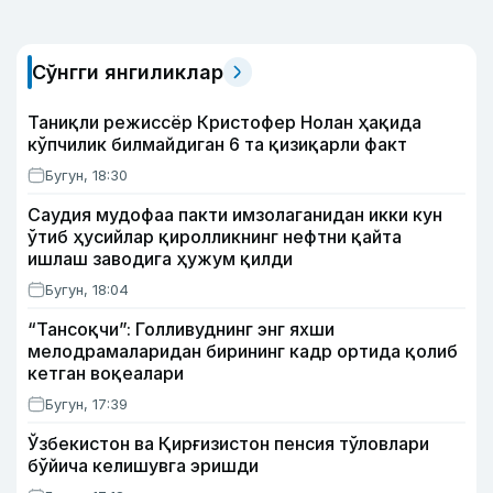
Сўнгги янгиликлар
Таниқли режиссёр Кристофер Нолан ҳақида
кўпчилик билмайдиган 6 та қизиқарли факт
Бугун, 18:30
Саудия мудофаа пакти имзолаганидан икки кун
ўтиб ҳусийлар қиролликнинг нефтни қайта
ишлаш заводига ҳужум қилди
Бугун, 18:04
“Тансоқчи”: Голливуднинг энг яхши
мелодрамаларидан бирининг кадр ортида қолиб
кетган воқеалари
Бугун, 17:39
Ўзбекистон ва Қирғизистон пенсия тўловлари
бўйича келишувга эришди