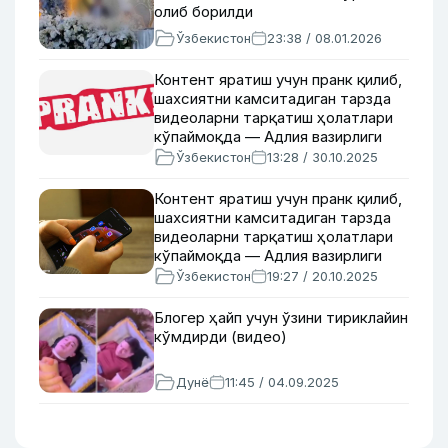
олиб борилди
Ўзбекистон
23:38 / 08.01.2026
Контент яратиш учун пранк қилиб,
шахсиятни камситадиган тарзда
видеоларни тарқатиш ҳолатлари
кўпаймоқда — Адлия вазирлиги
Ўзбекистон
13:28 / 30.10.2025
Контент яратиш учун пранк қилиб,
шахсиятни камситадиган тарзда
видеоларни тарқатиш ҳолатлари
кўпаймоқда — Адлия вазирлиги
Ўзбекистон
19:27 / 20.10.2025
Блогер ҳайп учун ўзини тириклайин
кўмдирди (видео)
Дунё
11:45 / 04.09.2025