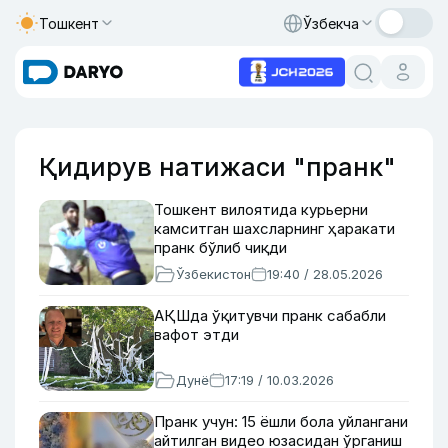
Тошкент
Ўзбекча
Қидирув натижаси "пранк"
Тошкент вилоятида курьерни
камситган шахсларнинг ҳаракати
пранк бўлиб чиқди
Ўзбекистон
19:40 / 28.05.2026
АҚШда ўқитувчи пранк сабабли
вафот этди
Дунё
17:19 / 10.03.2026
Пранк учун: 15 ёшли бола уйлангани
айтилган видео юзасидан ўрганиш