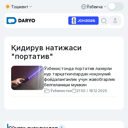
Тошкент
Ўзбекча
Қидирув натижаси
"портатив"
Ўзбекистонда портатив лазерли
нур тарқаткичлардан ноқонуний
фойдаланганлик учун жавобгарлик
белгиланиши мумкин
Ўзбекистон
21:50 / 18.12.2025