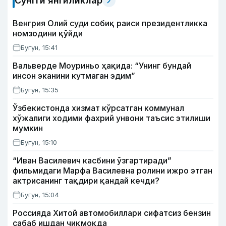
Сўнгги янгиликлар
Венгрия Олий суди собиқ раиси президентликка
номзодини қўйди
Бугун, 15:41
Вальверде Моуриньо ҳақида: “Унинг бундай
инсон эканини кутмаган эдим”
Бугун, 15:35
Ўзбекистонда хизмат кўрсатган коммунал
хўжалиги ходими фахрий унвони таъсис этилиши
мумкин
Бугун, 15:10
“Иван Василевич касбини ўзгартиради”
фильмидаги Марфа Василевна ролини ижро этган
актрисанинг тақдири қандай кечди?
Бугун, 15:04
Россияда Хитой автомобиллари сифатсиз бензин
сабаб ишдан чиқмоқда