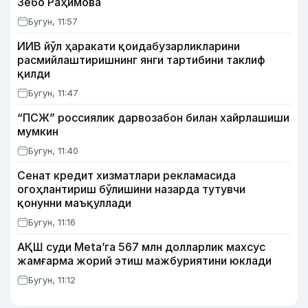
Зебо Раҳимова
Бугун, 11:57
ИИВ йўл ҳаракати қоидабузарликларини
расмийлаштиришнинг янги тартибини таклиф
қилди
Бугун, 11:47
“ПСЖ” россиялик дарвозабон билан хайрлашиши
мумкин
Бугун, 11:40
Сенат кредит хизматлари рекламасида
огоҳлантириш бўлишини назарда тутувчи
қонунни маъқуллади
Бугун, 11:16
АҚШ суди Meta’га 567 млн долларлик махсус
жамғарма жорий этиш мажбуриятини юклади
Бугун, 11:12