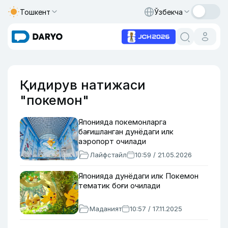
Тошкент
Ўзбекча
Қидирув натижаси
"покемон"
Японияда покемонларга
бағишланган дунёдаги илк
аэропорт очилади
Лайфстайл
10:59 / 21.05.2026
Японияда дунёдаги илк Покемон
тематик боғи очилади
Маданият
10:57 / 17.11.2025