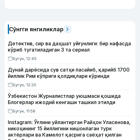
Сўнгги янгиликлар
Детектив, сир ва даҳшат уйғунлиги: бир нафасда
кўриб тугатиладиган 3 та сериал
Бугун, 12:45
Дунай дарёсида сув сатҳи пасайиб, қарийб 1700
йиллик Рим кўприги қолдиқлари кўринди
Бугун, 12:20
Ўзбекистон Журналистлар уюшмаси қошида
Блогерлар ижодий кенгаши ташкил этилди
Бугун, 11:58
Instagram: Ўғлини уйлантирган Райҳон Уласенова,
никоҳининг 15 йиллигини нишонлаган турк
актёрлари ва Камелот қасрига саёҳат қилган