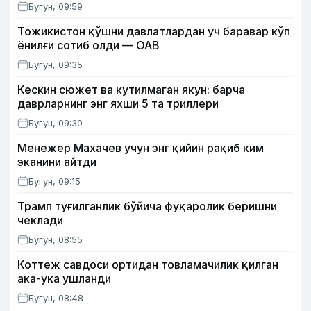
Бугун, 09:59
Тожикистон қўшни давлатлардан уч баравар кўп
ёнилғи сотиб олди — ОАВ
Бугун, 09:35
Кескин сюжет ва кутилмаган якун: барча
даврларнинг энг яхши 5 та триллери
Бугун, 09:30
Менежер Махачев учун энг қийин рақиб ким
эканини айтди
Бугун, 09:15
Трамп туғилганлик бўйича фуқаролик беришни
чеклади
Бугун, 08:55
Коттеж савдоси ортидан товламачилик қилган
ака-ука ушланди
Бугун, 08:48