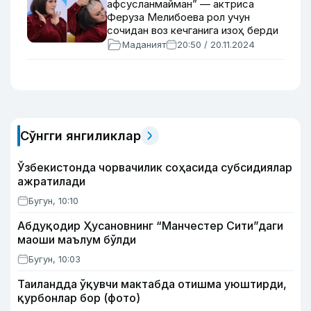
афсусланмайман” — актриса
Феруза Мелибоева рол учун
сочидан воз кечганига изоҳ берди
Маданият
20:50 / 20.11.2024
Сўнгги янгиликлар
Ўзбекистонда чорвачилик соҳасида субсидиялар
ажратилади
Бугун, 10:10
Абдуқодир Ҳусановнинг “Манчестер Сити”даги
маоши маълум бўлди
Бугун, 10:03
Таиландда ўқувчи мактабда отишма уюштирди,
қурбонлар бор (фото)