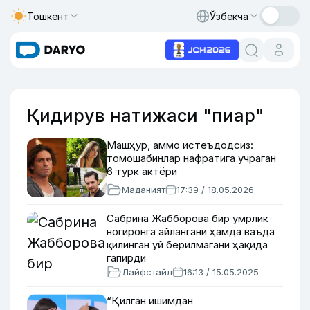
Тошкент
Ўзбекча
Қидирув натижаси "пиар"
Машҳур, аммо истеъдодсиз:
томошабинлар нафратига учраган
6 турк актёри
Маданият
17:39 / 18.05.2026
Сабрина Жабборова бир умрлик
ногиронга айлангани ҳамда ваъда
қилинган уй берилмагани ҳақида
гапирди
Лайфстайл
16:13 / 15.05.2025
“Қилган ишимдан