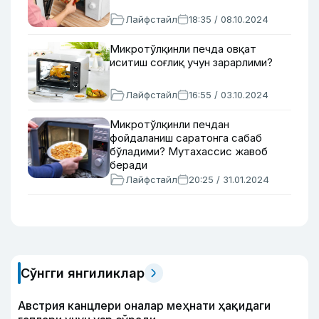
Лайфстайл
18:35 / 08.10.2024
Микротўлқинли печда овқат
иситиш соғлиқ учун зарарлими?
Лайфстайл
16:55 / 03.10.2024
Микротўлқинли печдан
фойдаланиш саратонга сабаб
бўладими? Мутахассис жавоб
беради
Лайфстайл
20:25 / 31.01.2024
Сўнгги янгиликлар
Австрия канцлери оналар меҳнати ҳақидаги