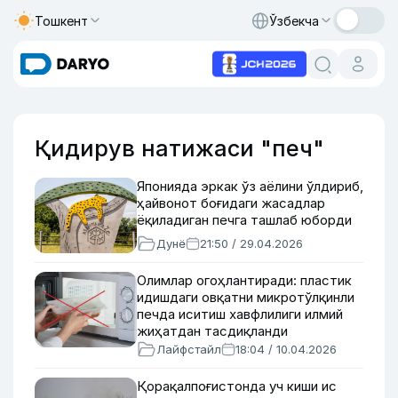
Тошкент
Ўзбекча
Қидирув натижаси "печ"
Японияда эркак ўз аёлини ўлдириб,
ҳайвонот боғидаги жасадлар
ёқиладиган печга ташлаб юборди
Дунё
21:50 / 29.04.2026
Олимлар огоҳлантиради: пластик
идишдаги овқатни микротўлқинли
печда иситиш хавфлилиги илмий
жиҳатдан тасдиқланди
Лайфстайл
18:04 / 10.04.2026
Қорақалпоғистонда уч киши ис