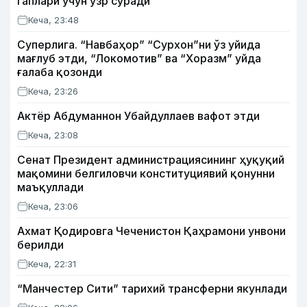
гаплари учун узр сўради
Кеча, 23:48
Суперлига. “Навбаҳор” “Сурхон”ни ўз уйида
мағлуб этди, “Локомотив” ва “Хоразм” уйда
ғалаба қозонди
Кеча, 23:26
Актёр Абду­маннон Убайдуллаев вафот этди
Кеча, 23:08
Сенат Президент администрациясининг ҳуқуқий
мақомини белгиловчи конституциявий қонунни
маъқуллади
Кеча, 23:06
Ахмат Қодировга Чеченистон Қаҳрамони унвони
берилди
Кеча, 22:31
“Манчестер Сити” тарихий трансферни якунлади