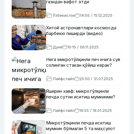
газидан вафот этди
Ўзбекистон
14:05 / 15.12.2025
Хитой астронавтлари космосда
барбекю пиширди (видео)
Дунё
10:15 / 06.11.2025
Нега микротўлқинли печ ичига сув
солинган стакан қўйиш керак?
Лайфстайл
20:50 / 31.07.2025
Яширин хавф: микротўлқинли
печда сутни иситиш мумкинми?
Лайфстайл
19:55 / 16.01.2025
Микротўлқинли печда иситиш
мумкин бўлмаган 5 та маҳсулот