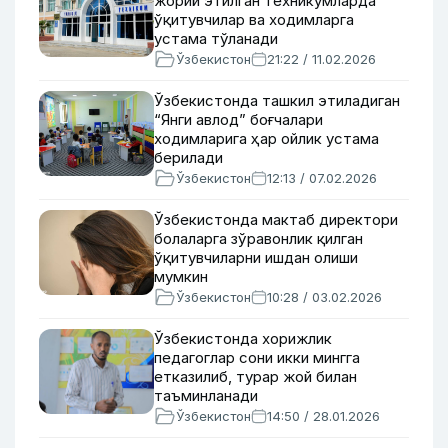
жорий этилган техникумларда
ўқитувчилар ва ходимларга
устама тўланади
Ўзбекистон
21:22 / 11.02.2026
Ўзбекистонда ташкил этиладиган
“Янги авлод” боғчалари
ходимларига ҳар ойлик устама
берилади
Ўзбекистон
12:13 / 07.02.2026
Ўзбекистонда мактаб директори
болаларга зўравонлик қилган
ўқитувчиларни ишдан олиши
мумкин
Ўзбекистон
10:28 / 03.02.2026
Ўзбекистонда хорижлик
педагоглар сони икки мингга
етказилиб, турар жой билан
таъминланади
Ўзбекистон
14:50 / 28.01.2026