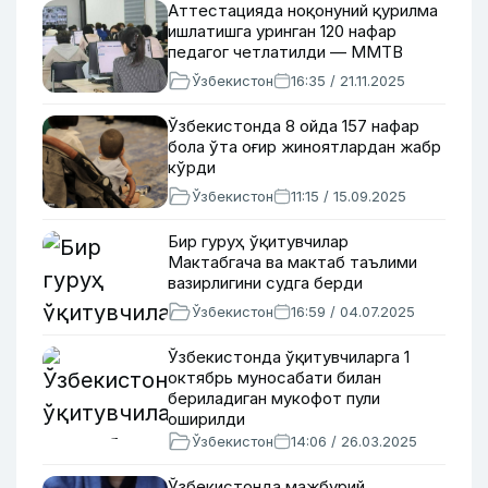
Аттестацияда ноқонуний қурилма
ишлатишга уринган 120 нафар
педагог четлатилди — ММТВ
Ўзбекистон
16:35 / 21.11.2025
Ўзбекистонда 8 ойда 157 нафар
бола ўта оғир жиноятлардан жабр
кўрди
Ўзбекистон
11:15 / 15.09.2025
Бир гуруҳ ўқитувчилар
Мактабгача ва мактаб таълими
вазирлигини судга берди
Ўзбекистон
16:59 / 04.07.2025
Ўзбекистонда ўқитувчиларга 1
октябрь муносабати билан
бериладиган мукофот пули
оширилди
Ўзбекистон
14:06 / 26.03.2025
Ўзбекистонда мажбурий