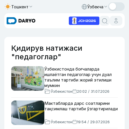
Тошкент
Ўзбекча
Қидирув натижаси
"педагоглар"
Ўзбекистонда боғчаларда
ишлаётган педагоглар учун дуал
таълим тартиби жорий этилиши
мумкин
Ўзбекистон
20:02 / 31.07.2026
Мактабларда дарс соатларини
тақсимлаш тартиби ўзгартирилади
Ўзбекистон
19:54 / 29.07.2026