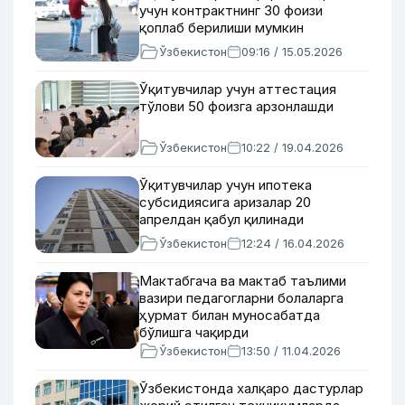
учун контрактнинг 30 фоизи
қоплаб берилиши мумкин
Ўзбекистон
09:16 / 15.05.2026
Ўқитувчилар учун аттестация
тўлови 50 фоизга арзонлашди
Ўзбекистон
10:22 / 19.04.2026
Ўқитувчилар учун ипотека
субсидиясига аризалар 20
апрелдан қабул қилинади
Ўзбекистон
12:24 / 16.04.2026
Мактабгача ва мактаб таълими
вазири педагогларни болаларга
ҳурмат билан муносабатда
бўлишга чақирди
Ўзбекистон
13:50 / 11.04.2026
Ўзбекистонда халқаро дастурлар