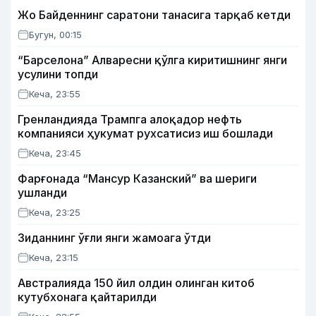
Жо Байденнинг саратони танасига тарқаб кетди
Бугун, 00:15
“Барселона” Алваресни қўлга киритишнинг янги
усулини топди
Кеча, 23:55
Гренландияда Трампга алоқадор нефть
компанияси ҳукумат рухсатисиз иш бошлади
Кеча, 23:45
Фарғонада “Мансур Казанский” ва шериги
ушланди
Кеча, 23:25
Зиданнинг ўғли янги жамоага ўтди
Кеча, 23:15
Австралияда 150 йил олдин олинган китоб
кутубхонага қайтарилди