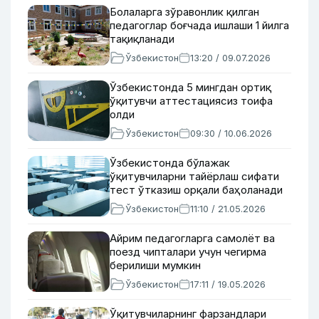
Болаларга зўравонлик қилган
педагоглар боғчада ишлаши 1 йилга
тақиқланади
Ўзбекистон
13:20 / 09.07.2026
Ўзбекистонда 5 мингдан ортиқ
ўқитувчи аттестациясиз тоифа
олди
Ўзбекистон
09:30 / 10.06.2026
Ўзбекистонда бўлажак
ўқитувчиларни тайёрлаш сифати
тест ўтказиш орқали баҳоланади
Ўзбекистон
11:10 / 21.05.2026
Айрим педагогларга самолёт ва
поезд чипталари учун чегирма
берилиши мумкин
Ўзбекистон
17:11 / 19.05.2026
Ўқитувчиларнинг фарзандлари