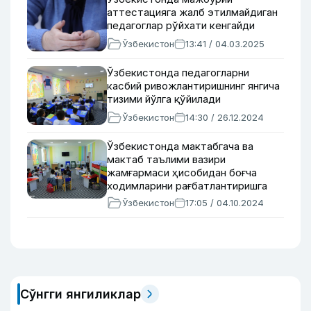
аттестацияга жалб этилмайдиган
педагоглар рўйхати кенгайди
Ўзбекистон
13:41 / 04.03.2025
Ўзбекистонда педагогларни
касбий ривожлантиришнинг янгича
тизими йўлга қўйилади
Ўзбекистон
14:30 / 26.12.2024
Ўзбекистонда мактабгача ва
мактаб таълими вазири
жамғармаси ҳисобидан боғча
ходимларини рағбатлантиришга
рухсат этилади
Ўзбекистон
17:05 / 04.10.2024
Сўнгги янгиликлар