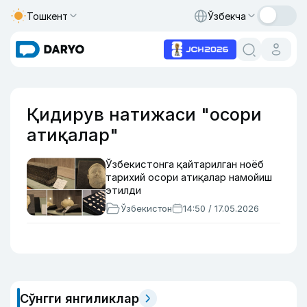
Тошкент
Ўзбекча
Қидирув натижаси "осори
атиқалар"
Ўзбекистонга қайтарилган ноёб
тарихий осори атиқалар намойиш
этилди
Ўзбекистон
14:50 / 17.05.2026
Сўнгги янгиликлар