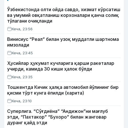
Ўзбекистонда олти ойда савдо, хизмат кўрсатиш
ва умумий овқатланиш корхоналари қанча солиқ
тўлагани очиқланди
Кеча, 23:56
Винисиус “Реал” билан узоқ муддатли шартнома
имзолади
Кеча, 23:45
Ҳусийлар ҳукумат кучларига қарши ракеталар
учирди, камида 30 киши ҳалок бўлди
Кеча, 23:35
Тошкентда Кичик ҳалқа автомобил йўлининг бир
қисми тўрт кунга ёпилди (харита)
Кеча, 23:10
Суперлига. “Сўғдиёна” “Андижон”ни мағлуб
этди, “Пахтакор” “Бухоро” билан жанговар
дуранг қайд этди