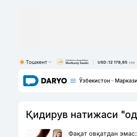
Тошкент
USD :
12 178,85
сўм
Ўзбекистон
Маркази
Қидирув натижаси "од
Фақат овқатдан эмас: