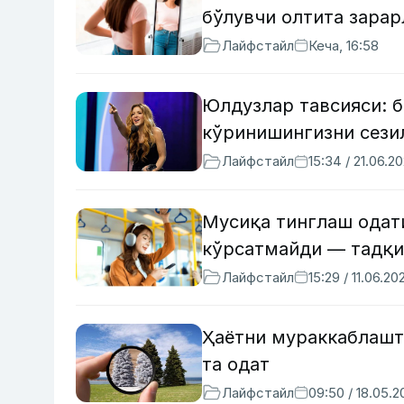
бўлувчи олтита зарар
Лайфстайл
Кеча, 16:58
Юлдузлар тавсияси: б
кўринишингизни сези
Лайфстайл
15:34 / 21.06.2
Мусиқа тинглаш одат
кўрсатмайди — тадқи
Лайфстайл
15:29 / 11.06.20
Ҳаётни мураккаблашт
та одат
Лайфстайл
09:50 / 18.05.2