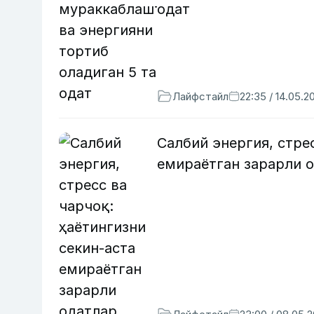
одат
Лайфстайл
22:35 / 14.05.2
Салбий энергия, стре
емираётган зарарли 