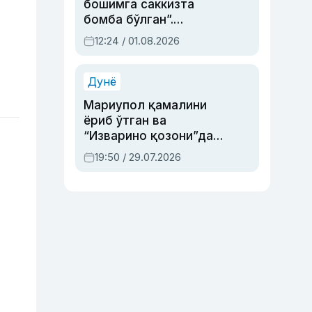
бошимга саккизта
бомба бўлган”.
Абдулла Ориповни
12:24 / 01.08.2026
сиёсий айбловлардан
асраб қолган воқеа
Дунё
Мариупол қамалини
ёриб ўтган ва
“Изварино қозони”дан
чиққан қаҳрамон —
19:50 / 29.07.2026
Украина армияси бош
қўмондони Драпатий
ҳақида