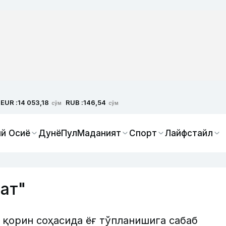
EUR :
RUB :
14 053,18
146,54
сўм
сўм
й Осиё
Дунё
Пул
Маданият
Спорт
Лайфстайл
ат"
 қорин соҳасида ёғ тўпланишига сабаб