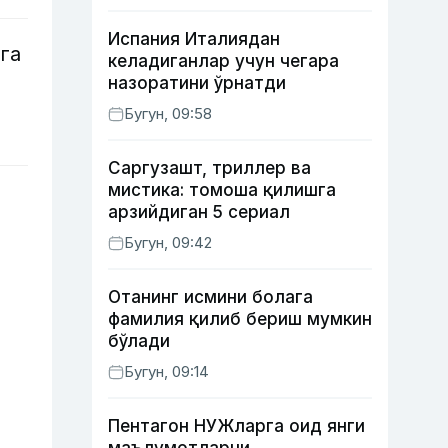
Испания Италиядан
га
келадиганлар учун чегара
назоратини ўрнатди
Бугун, 09:58
Саргузашт, триллер ва
мистика: томоша қилишга
арзийдиган 5 сериал
Бугун, 09:42
Отанинг исмини болага
фамилия қилиб бериш мумкин
бўлади
Бугун, 09:14
Пентагон НУЖларга оид янги