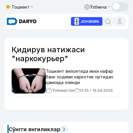
Тошкент
Ўзбекча
Қидирув натижаси
"наркокурьер"
Тошкент вилоятида икки нафар
банк ходими наркотик ортидан
қамоққа олинди
Ўзбекистон
13:35 / 15.04.2026
Сўнгги янгиликлар