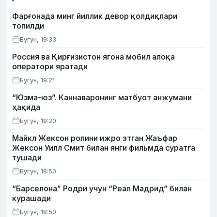
Фарғонада минг йиллик девор қолдиқлари
топилди
Бугун, 19:33
Россия ва Қирғизистон ягона мобил алоқа
оператори яратади
Бугун, 19:21
“Юзма-юз”. Каннаваронинг матбуот анжумани
ҳақида
Бугун, 19:20
Майкл Жексон ролини ижро этган Жаъфар
Жексон Уилл Смит билан янги фильмда суратга
тушади
Бугун, 18:50
“Барселона” Родри учун “Реал Мадрид” билан
курашади
Бугун, 18:50