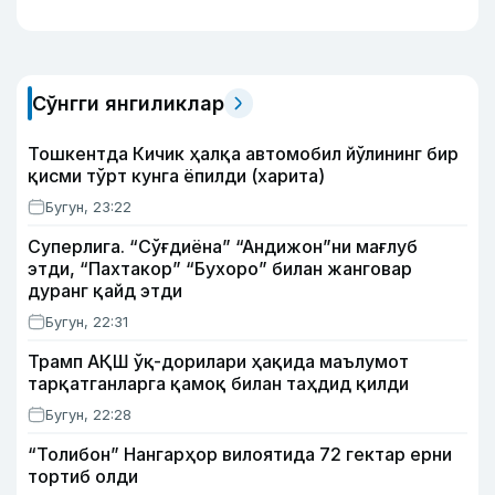
Сўнгги янгиликлар
Тошкентда Кичик ҳалқа автомобил йўлининг бир
қисми тўрт кунга ёпилди (харита)
Бугун, 23:22
Суперлига. “Сўғдиёна” “Андижон”ни мағлуб
этди, “Пахтакор” “Бухоро” билан жанговар
дуранг қайд этди
Бугун, 22:31
Трамп АҚШ ўқ-дорилари ҳақида маълумот
тарқатганларга қамоқ билан таҳдид қилди
Бугун, 22:28
“Толибон” Нангарҳор вилоятида 72 гектар ерни
тортиб олди