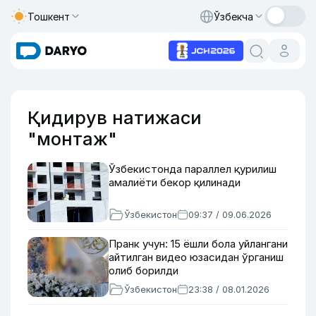
Тошкент
Ўзбекча
Қидирув натижаси
"монтаж"
Ўзбекистонда параллел қурилиш
амалиёти бекор қилинади
Ўзбекистон
09:37 / 09.06.2026
Пранк учун: 15 ёшли бола уйлангани
айтилган видео юзасидан ўрганиш
олиб борилди
Ўзбекистон
23:38 / 08.01.2026