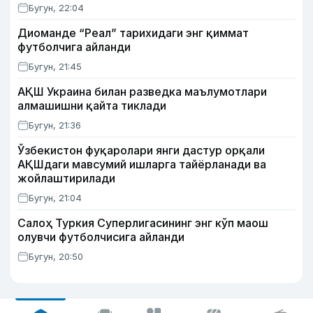
Бугун, 22:04
Диоманде “Реал” тарихидаги энг қиммат
футболчига айланди
Бугун, 21:45
АҚШ Украина билан разведка маълумотлари
алмашишни қайта тиклади
Бугун, 21:36
Ўзбекистон фуқаролари янги дастур орқали
АҚШдаги мавсумий ишларга тайёрланади ва
жойлаштирилади
Бугун, 21:04
Салоҳ Туркия Суперлигасининг энг кўп маош
олувчи футболчисига айланди
Бугун, 20:50