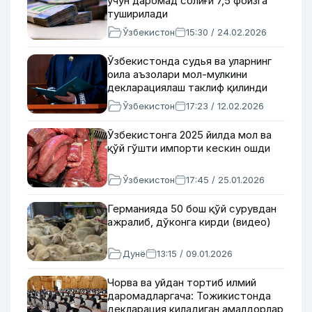
учун даромад солиғи 7,5 фоизга
туширилади
Ўзбекистон
15:30 / 24.02.2026
Ўзбекистонда судья ва уларнинг
оила аъзолари мол-мулкини
декларациялаш таклиф қилинди
Ўзбекистон
17:23 / 12.02.2026
Ўзбекистонга 2025 йилда мол ва
қўй гўшти импорти кескин ошди
Ўзбекистон
17:45 / 25.01.2026
Германияда 50 бош қўй сурувдан
ажралиб, дўконга кирди (видео)
Дунё
13:15 / 09.01.2026
Чорва ва уйдан тортиб илмий
даромадларгача: Тожикистонда
декларация қиладиган амалдорлар