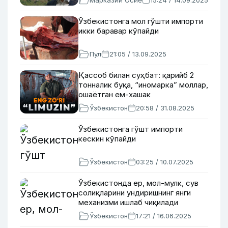
Марказий Осиё
15:24 / 14.09.2025
Ўзбекистонга мол гўшти импорти
икки баравар кўпайди
Пул
21:05 / 13.09.2025
Қассоб билан суҳбат: қарийб 2
тонналик буқа, “иномарка” моллар,
ошаётган ем-хашак
Ўзбекистон
20:58 / 31.08.2025
Ўзбекистонга гўшт импорти
кескин кўпайди
Ўзбекистон
03:25 / 10.07.2025
Ўзбекистонда ер, мол-мулк, сув
солиқларини ундиришнинг янги
механизми ишлаб чиқилади
Ўзбекистон
17:21 / 16.06.2025