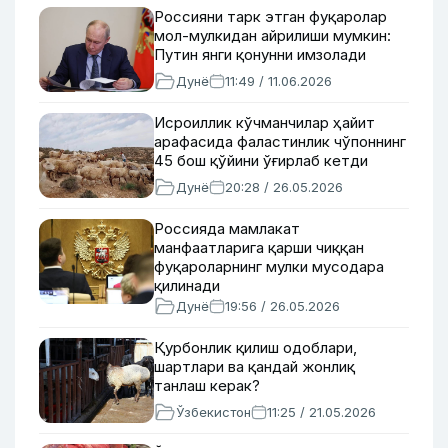
Россияни тарк этган фуқаролар
мол-мулкидан айрилиши мумкин:
Путин янги қонунни имзолади
Дунё
11:49 / 11.06.2026
Исроиллик кўчманчилар ҳайит
арафасида фаластинлик чўпоннинг
45 бош қўйини ўғирлаб кетди
Дунё
20:28 / 26.05.2026
Россияда мамлакат
манфаатларига қарши чиққан
фуқароларнинг мулки мусодара
қилинади
Дунё
19:56 / 26.05.2026
Қурбонлик қилиш одоблари,
шартлари ва қандай жонлиқ
танлаш керак?
Ўзбекистон
11:25 / 21.05.2026