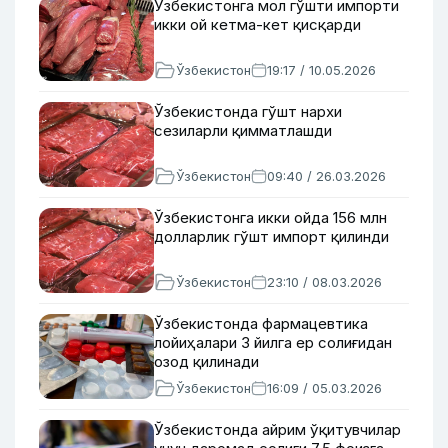
Ўзбекистонга мол гўшти импорти
икки ой кетма-кет қисқарди
Ўзбекистон
19:17 / 10.05.2026
Ўзбекистонда гўшт нархи
сезиларли қимматлашди
Ўзбекистон
09:40 / 26.03.2026
Ўзбекистонга икки ойда 156 млн
долларлик гўшт импорт қилинди
Ўзбекистон
23:10 / 08.03.2026
Ўзбекистонда фармацевтика
лойиҳалари 3 йилга ер солиғидан
озод қилинади
Ўзбекистон
16:09 / 05.03.2026
Ўзбекистонда айрим ўқитувчилар