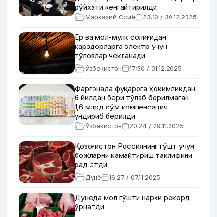
рўйхати кенгайтирилди
Марказий Осиё
23:10 / 30.12.2025
Ер ва мол-мулк солиғидан
қарздорларга электр учун
тўловлар чекланади
Ўзбекистон
17:50 / 01.12.2025
Фарғонада фуқарога ҳокимликдан
6 йилдан бери тўлаб берилмаган
1,6 млрд сўм компенсация
ундириб берилди
Ўзбекистон
20:24 / 29.11.2025
Қозоғистон Россиянинг гўшт учун
божларни камайтириш таклифини
рад этди
Дунё
16:27 / 07.11.2025
Дунёда мол гўшти нархи рекорд
ўрнатди