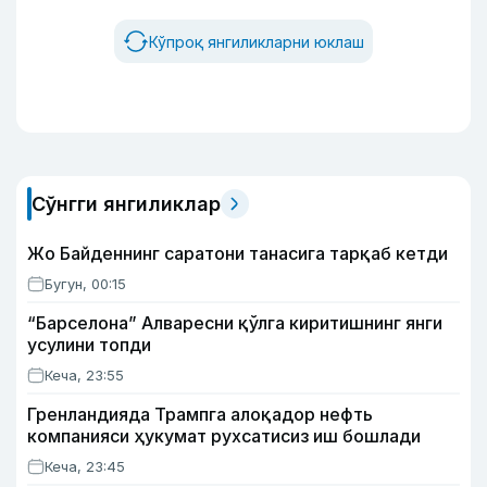
Кўпроқ янгиликларни юклаш
Сўнгги янгиликлар
Жо Байденнинг саратони танасига тарқаб кетди
Бугун, 00:15
“Барселона” Алваресни қўлга киритишнинг янги
усулини топди
Кеча, 23:55
Гренландияда Трампга алоқадор нефть
компанияси ҳукумат рухсатисиз иш бошлади
Кеча, 23:45