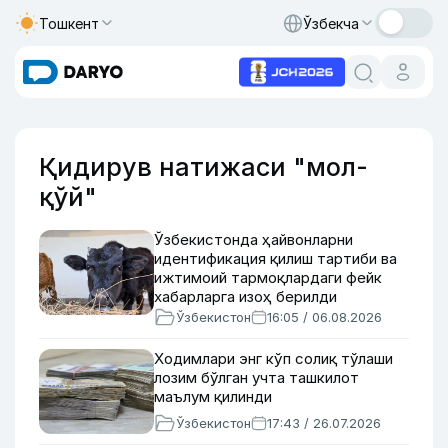
Тошкент
Ўзбекча
Қидирув натижаси "мол-
қўй"
Ўзбекистонда ҳайвонларни
идентификация қилиш тартиби ва
ижтимоий тармоқлардаги фейк
хабарларга изоҳ берилди
Ўзбекистон
16:05 / 06.08.2026
Ходимлари энг кўп солиқ тўлаши
лозим бўлган учта ташкилот
маълум қилинди
Ўзбекистон
17:43 / 26.07.2026