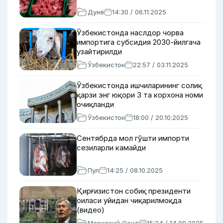
Дунё
14:30 / 06.11.2025
Ўзбекистонда наслдор чорва
импортига субсидия 2030-йилгача
узайтирилди
Ўзбекистон
22:57 / 03.11.2025
Ўзбекистонда ишчиларининг солиқ
қарзи энг юқори 3 та корхона номи
очиқланди
Ўзбекистон
18:00 / 20.10.2025
Сентябрда мол гўшти импорти
сезиларли камайди
Пул
14:25 / 08.10.2025
Қирғизистон собиқ президенти
оиласи уйидан чиқарилмоқда
(видео)