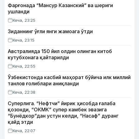
Фарғонада “Мансур Казанский” ва шериги
ушланди
Кеча, 23:25
Зиданнинг ўғли янги жамоага ўтди
Кеча, 23:15
Австралияда 150 йил олдин олинган китоб
кутубхонага қайтарилди
Кеча, 22:55
Ўзбекистонда касбий маҳорат бўйича илк миллий
танлов ғолиблари аниқланди
Кеча, 22:38
Суперлига. “Нефтчи” йирик ҳисобда ғалаба
қозонди, “ОКМК” супер камбек эвазига
“Бунёдкор”дан устун келди, “Насаф” дуранг
қайд этди
Кеча, 22:07