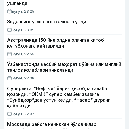
ушланди
Бугун, 23:25
Зиданнинг ўғли янги жамоага ўтди
Бугун, 23:15
Австралияда 150 йил олдин олинган китоб
кутубхонага қайтарилди
Бугун, 22:55
Ўзбекистонда касбий маҳорат бўйича илк миллий
танлов ғолиблари аниқланди
Бугун, 22:38
Суперлига. “Нефтчи” йирик ҳисобда ғалаба
қозонди, “ОКМК” супер камбек эвазига
“Бунёдкор”дан устун келди, “Насаф” дуранг
қайд этди
Бугун, 22:07
Москвада рейсга кечиккан йўловчилар