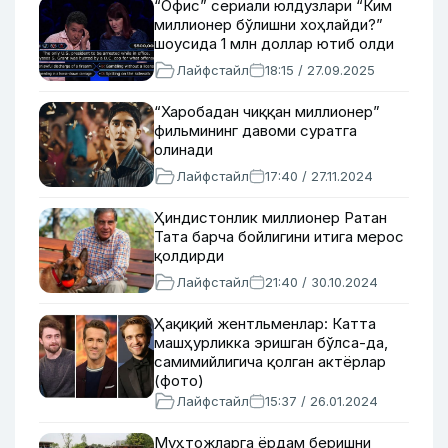
“Офис” сериали юлдузлари “Ким
миллионер бўлишни хоҳлайди?”
шоусида 1 млн доллар ютиб олди
Лайфстайл
18:15 / 27.09.2025
“Харобадан чиққан миллионер”
фильмининг давоми суратга
олинади
Лайфстайл
17:40 / 27.11.2024
Ҳиндистонлик миллионер Ратан
Тата барча бойлигини итига мерос
қолдирди
Лайфстайл
21:40 / 30.10.2024
Ҳақиқий жентльменлар: Катта
машҳурликка эришган бўлса-да,
самимийлигича қолган актёрлар
(фото)
Лайфстайл
15:37 / 26.01.2024
Муҳтожларга ёрдам беришни