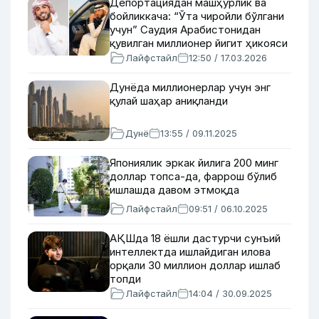
Депортациядан машҳурлик ва
бойликкача: “Ўта чиройли бўлгани
учун” Саудия Арабистонидан
қувилган миллионер йигит ҳикояси
Лайфстайл
12:50 / 17.03.2026
Дунёда миллионерлар учун энг
қулай шаҳар аниқланди
Дунё
13:55 / 09.11.2025
Япониялик эркак йилига 200 минг
доллар топса-да, фаррош бўлиб
ишлашда давом этмоқда
Лайфстайл
09:51 / 06.10.2025
АҚШда 18 ёшли дастурчи сунъий
интеллектда ишлайдиган илова
орқали 30 миллион доллар ишлаб
топди
Лайфстайл
14:04 / 30.09.2025