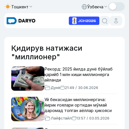
Тошкент
Ўзбекча
Қидирув натижаси
"миллионер"
Рекорд: 2025 йилда дунё бўйлаб
қарийб 1 млн киши миллионерга
айланди
Дунё
21:49 / 30.06.2026
Уй бекасидан миллионергача:
йирик ғоялари ортидан мўмай
даромад топган аёллар ҳикояси
Лайфстайл
13:57 / 03.05.2026