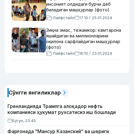
инсоният олдидаги бурчи деб
биладиган машҳурлар (фото)
Лайфстайл
17:10 / 25.01.2024
Зиқна эмас, тежамкор: камтарона
яшайдиган ва миллионларини
оқилона сарфлайдиган машҳурлар
(фото)
Лайфстайл
16:10 / 23.01.2024
Сўнгги янгиликлар
Гренландияда Трампга алоқадор нефть
компанияси ҳукумат рухсатисиз иш бошлади
Бугун, 23:45
Фарғонада “Мансур Казанский” ва шериги