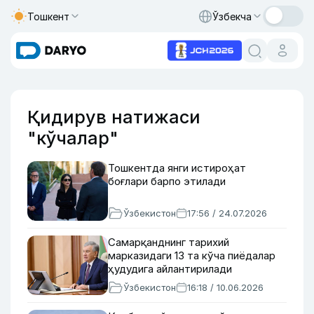
Тошкент
Ўзбекча
Қидирув натижаси
"кўчалар"
Тошкентда янги истироҳат
боғлари барпо этилади
Ўзбекистон
17:56 / 24.07.2026
Самарқанднинг тарихий
марказидаги 13 та кўча пиёдалар
ҳудудига айлантирилади
Ўзбекистон
16:18 / 10.06.2026