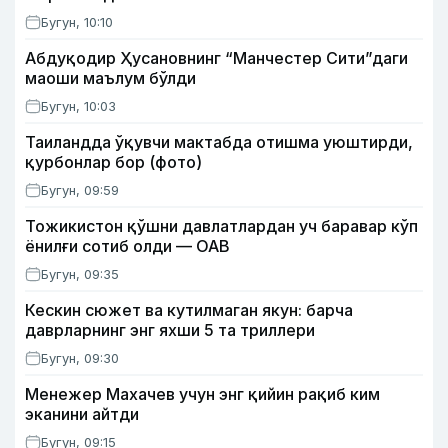
Бугун, 10:10
Абдуқодир Ҳусановнинг “Манчестер Сити”даги
маоши маълум бўлди
Бугун, 10:03
Таиландда ўқувчи мактабда отишма уюштирди,
қурбонлар бор (фото)
Бугун, 09:59
Тожикистон қўшни давлатлардан уч баравар кўп
ёнилғи сотиб олди — ОАВ
Бугун, 09:35
Кескин сюжет ва кутилмаган якун: барча
даврларнинг энг яхши 5 та триллери
Бугун, 09:30
Менежер Махачев учун энг қийин рақиб ким
эканини айтди
Бугун, 09:15