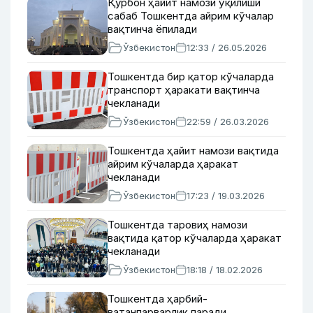
Қурбон ҳайит намози ўқилиши
сабаб Тошкентда айрим кўчалар
вақтинча ёпилади
Ўзбекистон
12:33 / 26.05.2026
Тошкентда бир қатор кўчаларда
транспорт ҳаракати вақтинча
чекланади
Ўзбекистон
22:59 / 26.03.2026
Тошкентда ҳайит намози вақтида
айрим кўчаларда ҳаракат
чекланади
Ўзбекистон
17:23 / 19.03.2026
Тошкентда таровиҳ намози
вақтида қатор кўчаларда ҳаракат
чекланади
Ўзбекистон
18:18 / 18.02.2026
Тошкентда ҳарбий-
ватанпарварлик паради