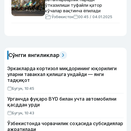
ўтказилиши туфайли қатор
кўчалар вақтинча ёпилади
Ўзбекистон
00:45 / 04.01.2025
Сўнгги янгиликлар
Эркакларда кортизол миқдорининг юқорилиги
уларни таваккал қилишга ундайди — янги
тадқиқот
Бугун, 10:45
Урганчда фуқаро BYD билан учта автомобилни
қасддан урди
Бугун, 10:43
Ўзбекистонда чорвачилик соҳасида субсидиялар
ажратилади