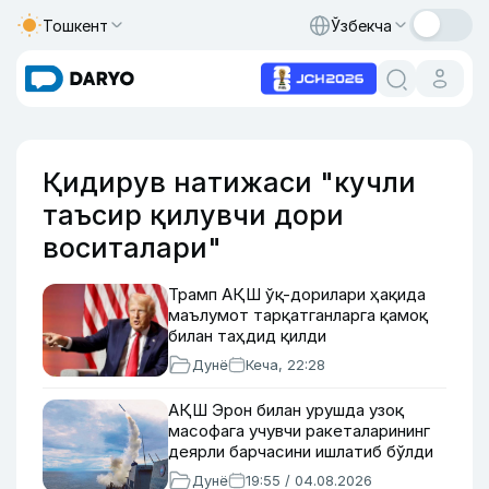
Тошкент
Ўзбекча
Қидирув натижаси "кучли
таъсир қилувчи дори
воситалари"
Трамп АҚШ ўқ-дорилари ҳақида
маълумот тарқатганларга қамоқ
билан таҳдид қилди
Дунё
Кеча, 22:28
АҚШ Эрон билан урушда узоқ
масофага учувчи ракеталарининг
деярли барчасини ишлатиб бўлди
Дунё
19:55 / 04.08.2026