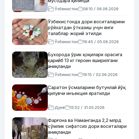
мусодара қилинди
Ўзбекистон
08:10 / 06.06.2026
Ўзбекистонда дори воситаларини
рўйхатдан ўтказиш учун янги
талаблар жорий этилди
Ўзбекистон
19:45 / 05.06.2026
Бухорода ўрик қоқилари орасига
қарийб 13 кг героин яширилгани
аниқланди
Ўзбекистон
19:15 / 02.06.2026
Саратон ўсмаларини бутунлай йўқ
қилувчи инъекция яратилди
Дунё
15:52 / 31.05.2026
Фарғона ва Наманганда 2,2 млрд
сўмлик сифатсиз дори воситалари
аниқланди