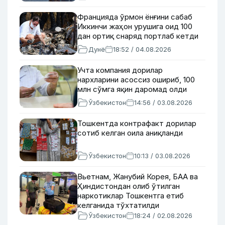
Францияда ўрмон ёнғини сабаб
Иккинчи жаҳон урушига оид 100
дан ортиқ снаряд портлаб кетди
Дунё
18:52 / 04.08.2026
Учта компания дорилар
нархларини асоссиз ошириб, 100
млн сўмга яқин даромад олди
Ўзбекистон
14:56 / 03.08.2026
Тошкентда контрафакт дорилар
сотиб келган оила аниқланди
Ўзбекистон
10:13 / 03.08.2026
Вьетнам, Жанубий Корея, БАА ва
Ҳиндистондан олиб ўтилган
наркотиклар Тошкентга етиб
келганида тўхтатилди
Ўзбекистон
18:24 / 02.08.2026