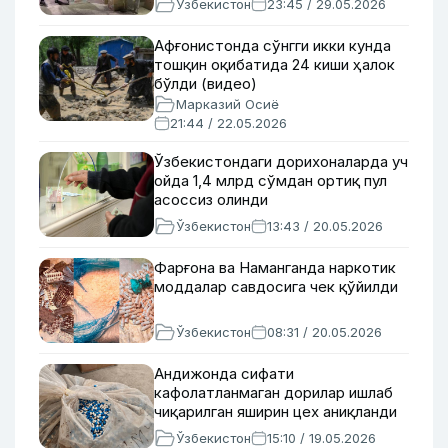
Ўзбекистон
23:45 / 29.05.2026
Афғонистонда сўнгги икки кунда
тошқин оқибатида 24 киши ҳалок
бўлди (видео)
Марказий Осиё
21:44 / 22.05.2026
Ўзбекистондаги дорихоналарда уч
ойда 1,4 млрд сўмдан ортиқ пул
асоссиз олинди
Ўзбекистон
13:43 / 20.05.2026
Фарғона ва Наманганда наркотик
моддалар савдосига чек қўйилди
Ўзбекистон
08:31 / 20.05.2026
Андижонда сифати
кафолатланмаган дорилар ишлаб
чиқарилган яширин цех аниқланди
Ўзбекистон
15:10 / 19.05.2026