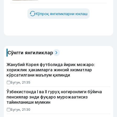
Кўпроқ янгиликларни юклаш
Сўнгги янгиликлар
Жанубий Корея футболида йирик можаро:
хорижлик ҳакамларга жинсий хизматлар
кўрсатилгани маълум қилинди
Бугун, 21:35
Ўзбекистонда I ва II гуруҳ ногиронлиги бўйича
пенсиялар энди фуқаро мурожаатисиз
тайинланиши мумкин
Бугун, 21:30