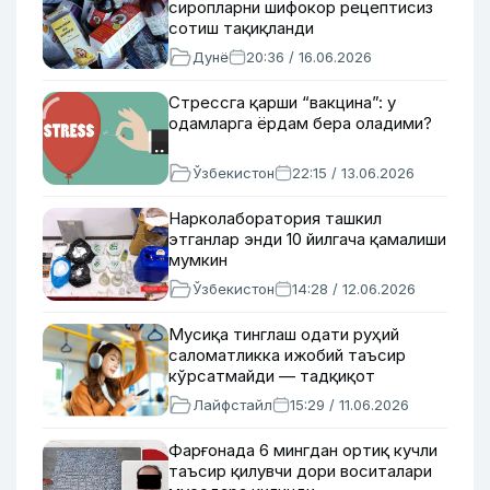
сиропларни шифокор рецептисиз
сотиш тақиқланди
Дунё
20:36 / 16.06.2026
Стрессга қарши “вакцина”: у
одамларга ёрдам бера оладими?
Ўзбекистон
22:15 / 13.06.2026
Нарколаборатория ташкил
этганлар энди 10 йилгача қамалиши
мумкин
Ўзбекистон
14:28 / 12.06.2026
Мусиқа тинглаш одати руҳий
саломатликка ижобий таъсир
кўрсатмайди — тадқиқот
Лайфстайл
15:29 / 11.06.2026
Фарғонада 6 мингдан ортиқ кучли
таъсир қилувчи дори воситалари