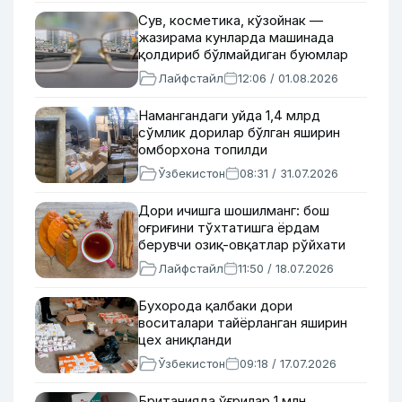
Сув, косметика, кўзойнак —
жазирама кунларда машинада
қолдириб бўлмайдиган буюмлар
Лайфстайл
12:06 / 01.08.2026
Намангандаги уйда 1,4 млрд
сўмлик дорилар бўлган яширин
омборхона топилди
Ўзбекистон
08:31 / 31.07.2026
Дори ичишга шошилманг: бош
оғриғини тўхтатишга ёрдам
берувчи озиқ-овқатлар рўйхати
Лайфстайл
11:50 / 18.07.2026
Бухорода қалбаки дори
воситалари тайёрланган яширин
цех аниқланди
Ўзбекистон
09:18 / 17.07.2026
Британияда ўғрилар 1 млн