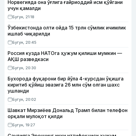
Норвегияда она ўғлига ғайриоддий исм қўйгани
учун қамалди
Бугун, 21:18
Ўзбекистонда олти ойда 15 трлн сўмлик ичимлик
ишлаб чиқарилди
Бугун, 20:45
Россия кузда НАТОга ҳужум қилиши мумкин —
АҚШ разведкаси
Бугун, 20:30
Бухорода фуқарони бир йўла 4-курсдан ўқишга
киритиб қўйиш эвазига 26 млн сўм олган шахс
ушланди
Бугун, 20:02
Шавкат Мирзиёев Дональд Трамп билан телефон
орқали мулоқот қилди
Бугун, 19:27
Саудияга Эроннинг икки иттифоқчиси ҳужум