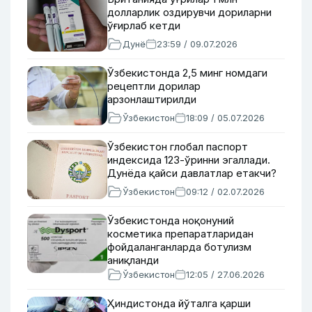
долларлик оздирувчи дориларни
ўғирлаб кетди
Дунё
23:59 / 09.07.2026
Ўзбекистонда 2,5 минг номдаги
рецептли дорилар
арзонлаштирилди
Ўзбекистон
18:09 / 05.07.2026
Ўзбекистон глобал паспорт
индексида 123-ўринни эгаллади.
Дунёда қайси давлатлар етакчи?
Ўзбекистон
09:12 / 02.07.2026
Ўзбекистонда ноқонуний
косметика препаратларидан
фойдаланганларда ботулизм
аниқланди
Ўзбекистон
12:05 / 27.06.2026
Ҳиндистонда йўталга қарши