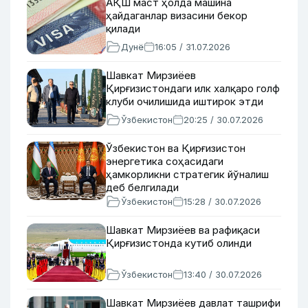
АҚШ маст ҳолда машина
ҳайдаганлар визасини бекор
қилади
Дунё
16:05 / 31.07.2026
Шавкат Мирзиёев
Қирғизистондаги илк халқаро голф
клуби очилишида иштирок этди
Ўзбекистон
20:25 / 30.07.2026
Ўзбекистон ва Қирғизистон
энергетика соҳасидаги
ҳамкорликни стратегик йўналиш
деб белгилади
Ўзбекистон
15:28 / 30.07.2026
Шавкат Мирзиёев ва рафиқаси
Қирғизистонда кутиб олинди
Ўзбекистон
13:40 / 30.07.2026
Шавкат Мирзиёев давлат ташрифи