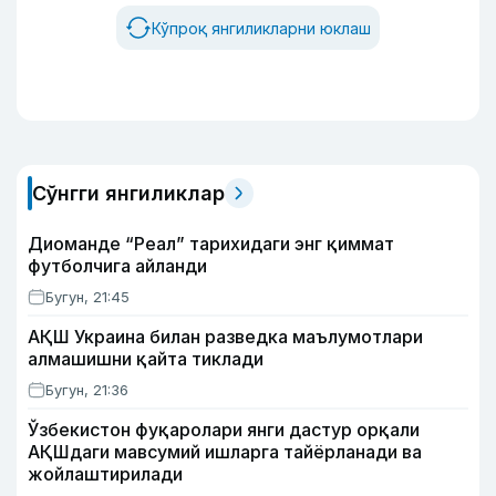
Кўпроқ янгиликларни юклаш
Сўнгги янгиликлар
Диоманде “Реал” тарихидаги энг қиммат
футболчига айланди
Бугун, 21:45
АҚШ Украина билан разведка маълумотлари
алмашишни қайта тиклади
Бугун, 21:36
Ўзбекистон фуқаролари янги дастур орқали
АҚШдаги мавсумий ишларга тайёрланади ва
жойлаштирилади