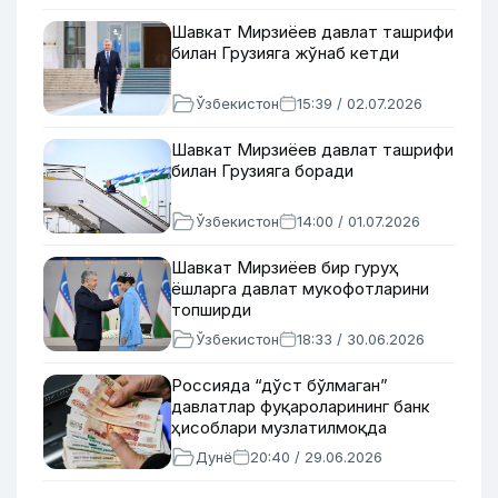
Шавкат Мирзиёев давлат ташрифи
билан Грузияга жўнаб кетди
Ўзбекистон
15:39 / 02.07.2026
Шавкат Мирзиёев давлат ташрифи
билан Грузияга боради
Ўзбекистон
14:00 / 01.07.2026
Шавкат Мирзиёев бир гуруҳ
ёшларга давлат мукофотларини
топширди
Ўзбекистон
18:33 / 30.06.2026
Россияда “дўст бўлмаган”
давлатлар фуқароларининг банк
ҳисоблари музлатилмоқда
Дунё
20:40 / 29.06.2026