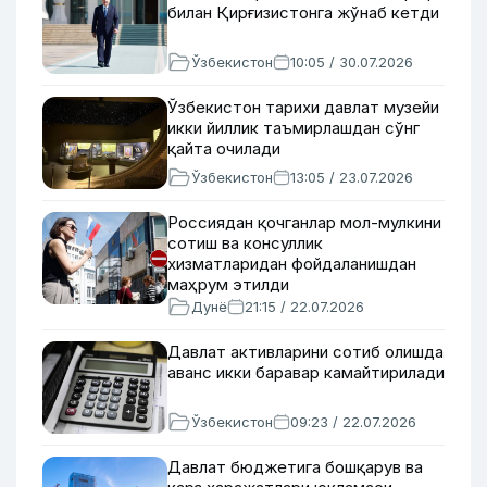
билан Қирғизистонга жўнаб кетди
Ўзбекистон
10:05 / 30.07.2026
Ўзбекистон тарихи давлат музейи
икки йиллик таъмирлашдан сўнг
қайта очилади
Ўзбекистон
13:05 / 23.07.2026
Россиядан қочганлар мол-мулкини
сотиш ва консуллик
хизматларидан фойдаланишдан
маҳрум этилди
Дунё
21:15 / 22.07.2026
Давлат активларини сотиб олишда
аванс икки баравар камайтирилади
Ўзбекистон
09:23 / 22.07.2026
Давлат бюджетига бошқарув ва