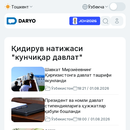
Тошкент
Ўзбекча
Қидирув натижаси
"кунчиқар давлат"
Шавкат Мирзиёевнинг
Қирғизистонга давлат ташрифи
якунланди
Ўзбекистон
18:21 / 01.08.2026
Президент ва номли давлат
стипендияларига ҳужжатлар
қабули бошланди
Ўзбекистон
18:00 / 01.08.2026