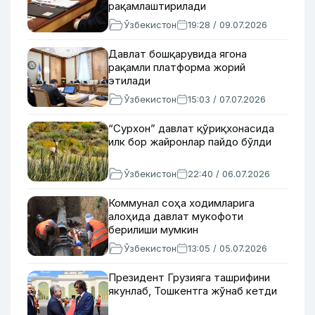
рақамлаштирилади
Ўзбекистон
19:28 / 09.07.2026
Давлат бошқарувида ягона
рақамли платформа жорий
этилади
Ўзбекистон
15:03 / 07.07.2026
“Сурхон” давлат қўриқхонасида
илк бор жайронлар пайдо бўлди
Ўзбекистон
22:40 / 06.07.2026
Коммунал соҳа ходимларига
алоҳида давлат мукофоти
берилиши мумкин
Ўзбекистон
13:05 / 05.07.2026
Президент Грузияга ташрифини
якунлаб, Тошкентга жўнаб кетди