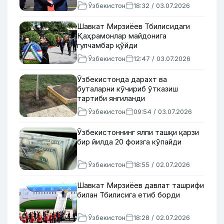
Ўзбекистон
18:32 / 03.07.2026
Шавкат Мирзиёев Тбилисидаги
Қаҳрамонлар майдонига
гулчамбар қўйди
Ўзбекистон
12:47 / 03.07.2026
Ўзбекистонда дарахт ва
буталарни кўчириб ўтказиш
тартиби янгиланди
Ўзбекистон
09:54 / 03.07.2026
Ўзбекистоннинг ялпи ташқи қарзи
бир йилда 20 фоизга кўпайди
Ўзбекистон
18:55 / 02.07.2026
Шавкат Мирзиёев давлат ташрифи
билан Тбилисига етиб борди
Ўзбекистон
18:28 / 02.07.2026