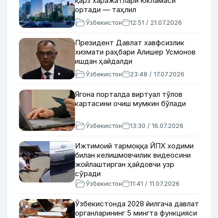
қарз харажатлари юкламаси
ортади — таҳлил
Ўзбекистон
12:51 / 21.07.2026
Президент Давлат хавфсизлик
хизмати раҳбари Алишер Усмонов
ишдан ҳайдалди
Ўзбекистон
23:48 / 17.07.2026
Ягона порталда виртуал тўлов
картасини очиш мумкин бўлади
Ўзбекистон
13:30 / 16.07.2026
Ижтимоий тармоққа ЙПХ ходими
билан келишмовчилик видеосини
жойлаштирган ҳайдовчи узр
сўради
Ўзбекистон
11:41 / 11.07.2026
Ўзбекистонда 2028 йилгача давлат
органларининг 5 мингта функцияси