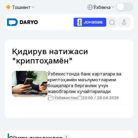
Тошкент
Ўзбекча
Қидирув натижаси
"криптоҳамён"
Ўзбекистонда банк карталари ва
криптоҳамён маълумотларини
бошқаларга берганлик учун
жавобгарлик кучайтирилади
Ўзбекистон
23:00 / 28.04.2026