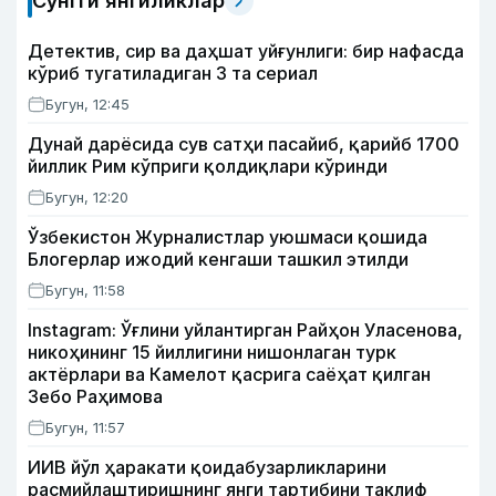
Сўнгги янгиликлар
Детектив, сир ва даҳшат уйғунлиги: бир нафасда
кўриб тугатиладиган 3 та сериал
Бугун, 12:45
Дунай дарёсида сув сатҳи пасайиб, қарийб 1700
йиллик Рим кўприги қолдиқлари кўринди
Бугун, 12:20
Ўзбекистон Журналистлар уюшмаси қошида
Блогерлар ижодий кенгаши ташкил этилди
Бугун, 11:58
Instagram: Ўғлини уйлантирган Райҳон Уласенова,
никоҳининг 15 йиллигини нишонлаган турк
актёрлари ва Камелот қасрига саёҳат қилган
Зебо Раҳимова
Бугун, 11:57
ИИВ йўл ҳаракати қоидабузарликларини
расмийлаштиришнинг янги тартибини таклиф