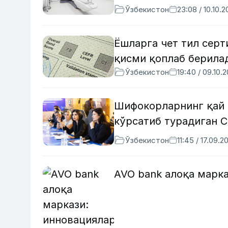
Ўзбекистон
23:08 / 10.10.
Ёшларга чет тил серт
қисми қоплаб берила
Ўзбекистон
19:40 / 09.10.
Шифокорларнинг қай 
кўрсатиб турадиган 
Ўзбекистон
11:45 / 17.09.2
AVO bank алоқа марка