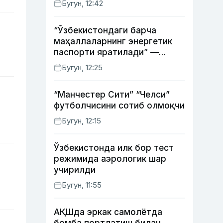
Бугун, 12:42
“Ўзбекистондаги барча
маҳаллаларнинг энергетик
паспорти яратилади” —
энергетика вазири
Бугун, 12:25
“Манчестер Сити” “Челси”
футболчисини сотиб олмоқчи
Бугун, 12:15
Ўзбекистонда илк бор тест
режимида аэрологик шар
учирилди
Бугун, 11:55
АҚШда эркак самолётда