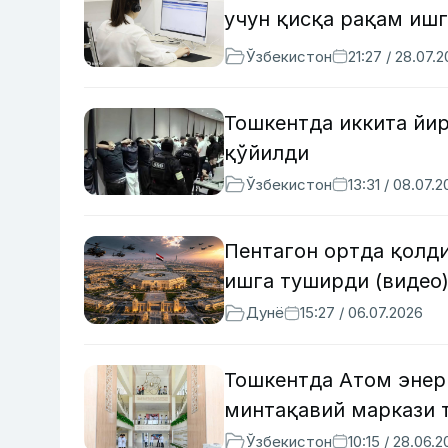
учун қисқа рақам иш
Ўзбекистон
21:27 / 28.07.
Тошкентда иккита йир
қўйилди
Ўзбекистон
13:31 / 08.07.
Пентагон ортда қолди
ишга туширди (видео
Дунё
15:27 / 06.07.2026
Тошкентда Атом энер
минтақавий маркази 
Ўзбекистон
10:15 / 28.06.