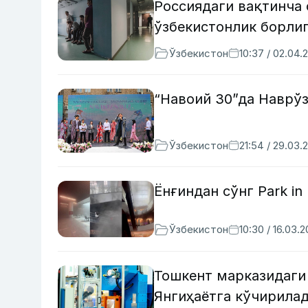
Россиядаги вақтинча
ўзбекистонлик борли
Ўзбекистон
10:37 / 02.04.
“Навоий 30”да Наврў
Ўзбекистон
21:54 / 29.03.
Ёнғиндан сўнг Park in
Ўзбекистон
10:30 / 16.03.
Тошкент марказидаги
Янгиҳаётга кўчирила