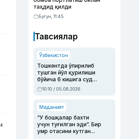
бомба портлатиш билан
таҳдид қилди
Бугун, 11:45
Тавсиялар
Ўзбекистон
Тошкентда ўпирилиб
тушган йўл қурилиши
бўйича 6 кишига суд
ҳукми ўқилди
10:10 / 05.08.2026
Маданият
“У бошқалар бахти
ч
учун туғилган эди”. Бир
умр отасини кутган
актриса ва дубльяж