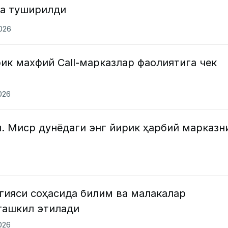
га туширилди
2026
ик махфий Call-марказлар фаолиятига чек
2026
. Миср дунёдаги энг йирик ҳарбий марказн
)
гияси соҳасида билим ва малакалар
ташкил этилади
2026