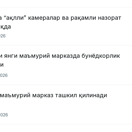
 “ақлли” камералар ва рақамли назорат
оқда
026
и янги маъмурий марказда бунёдкорлик
ди
2026
 маъмурий марказ ташкил қилинади
2026