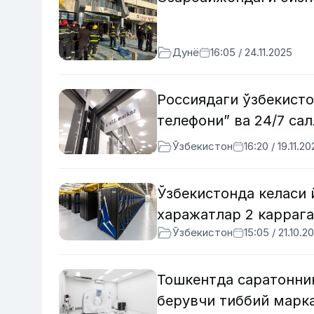
Дунё
16:05 / 24.11.2025
Россиядаги ўзбекист
телефони” ва 24/7 cа
Ўзбекистон
16:20 / 19.11.2
Ўзбекистонда келаси
харажатлар 2 карраг
Ўзбекистон
15:05 / 21.10.2
Тошкентда саратонни
берувчи тиббий марк