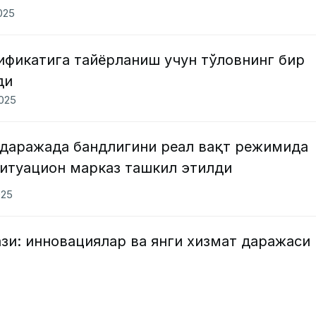
2025
ификатига тайёрланиш учун тўловнинг бир
ди
2025
даражада бандлигини реал вақт режимида
Ситуацион марказ ташкил этилди
025
зи: инновациялар ва янги хизмат даражаси