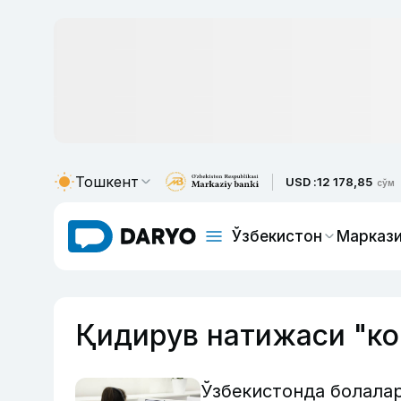
Тошкент
USD :
12 178,85
сўм
Ўзбекистон
Маркази
Қидирув натижаси "ко
Ўзбекистонда болалар