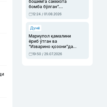
бошимга саккизта
бомба бўлган”.
Абдулла Ориповни
12:24 / 01.08.2026
сиёсий айбловлардан
асраб қолган воқеа
Дунё
Мариупол қамалини
ёриб ўтган ва
“Изварино қозони”дан
чиққан қаҳрамон —
19:50 / 29.07.2026
Украина армияси бош
қўмондони Драпатий
ҳақида
ди