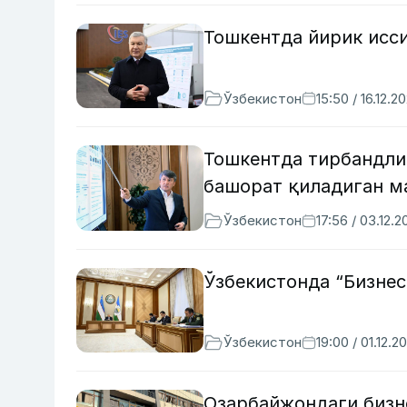
Тошкентда йирик исс
Ўзбекистон
15:50 / 16.12.2
Тошкентда тирбандли
башорат қиладиган м
Ўзбекистон
17:56 / 03.12.2
Ўзбекистонда “Бизне
Ўзбекистон
19:00 / 01.12.2
Озарбайжондаги бизн