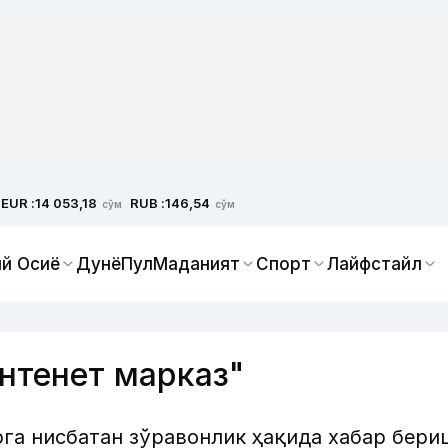
EUR :
RUB :
14 053,18
146,54
сўм
сўм
й Осиё
Дунё
Пул
Маданият
Спорт
Лайфстайл
нтенет марказ"
га нисбатан зўравонлик ҳақида хабар бери