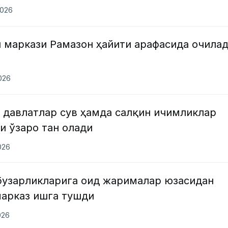
2026
 маркази Рамазон ҳайити арафасида очила
2026
 давлатлар сув ҳамда салқин ичимликлар
и ўзаро тан олади
026
бузарликларига оид жарималар юзасидан
марказ ишга тушди
026