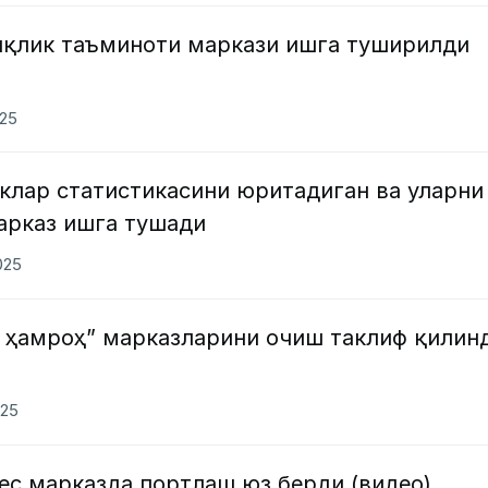
иқлик таъминоти маркази ишга туширилди
025
клар статистикасини юритадиган ва уларни
арказ ишга тушади
025
с ҳамроҳ” марказларини очиш таклиф қилин
025
ес марказда портлаш юз берди (видео)