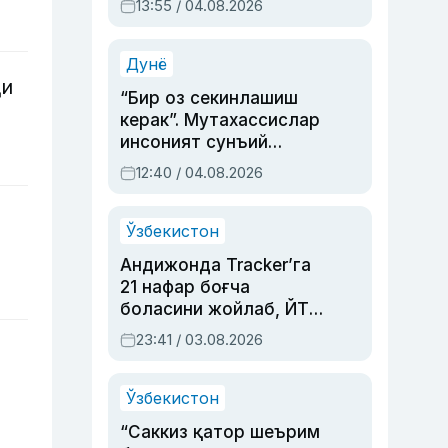
13:55 / 04.08.2026
устаси Римма
Аҳмедованинг
синовларга тўла ҳаёти
Дунё
ди
“Бир оз секинлашиш
керак”. Мутахассислар
инсоният сунъий
интеллектни бошқара
12:40 / 04.08.2026
олмай қолишидан
хавотир билдирди
Ўзбекистон
Андижонда Tracker’га
21 нафар боғча
боласини жойлаб, ЙТҲ
содир этган аёлга суд
23:41 / 03.08.2026
ҳукми ўқилди
Ўзбекистон
“Саккиз қатор шеърим