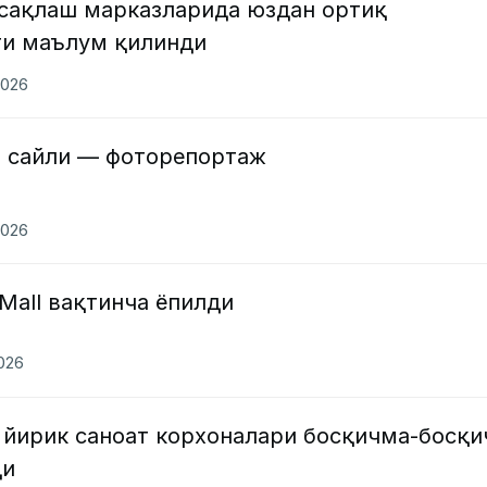
 сақлаш марказларида юздан ортиқ
ги маълум қилинди
2026
з сайли — фоторепортаж
2026
 Mall вақтинча ёпилди
2026
 йирик саноат корхоналари босқичма-босқи
ди