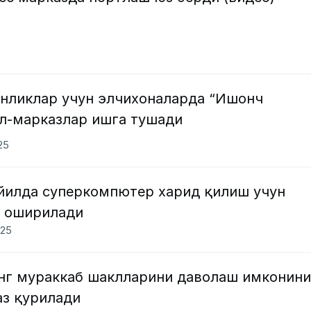
онликлар учун элчихоналарда “Ишонч
лл-марказлар ишга тушади
025
 йилда суперкомпютер харид қилиш учун
а оширилади
025
нг мураккаб шаклларини даволаш имконини
аз қурилади