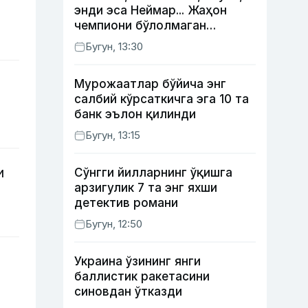
энди эса Неймар... Жаҳон
чемпиони бўлолмаган
суперюлдузлар
Бугун, 13:30
Мурожаатлар бўйича энг
салбий кўрсаткичга эга 10 та
банк эълон қилинди
Бугун, 13:15
и
Сўнгги йилларнинг ўқишга
арзигулик 7 та энг яхши
детектив романи
Бугун, 12:50
Украина ўзининг янги
баллистик ракетасини
синовдан ўтказди