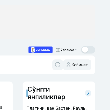
Ўзбекча
Кабинет
Сўнгги
янгиликлар
ш
Платини, ван Бастен, Рауль,