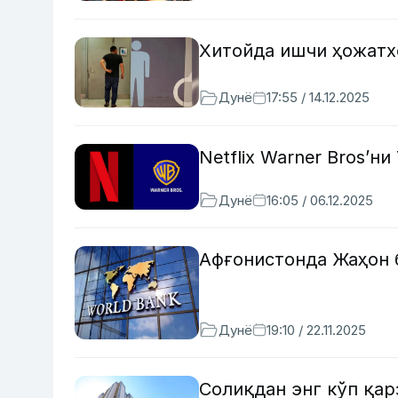
Хитойда ишчи ҳожатх
Дунё
17:55 / 14.12.2025
Netflix Warner Bros’н
Дунё
16:05 / 06.12.2025
Афғонистонда Жаҳон 
Дунё
19:10 / 22.11.2025
Солиқдан энг кўп қа