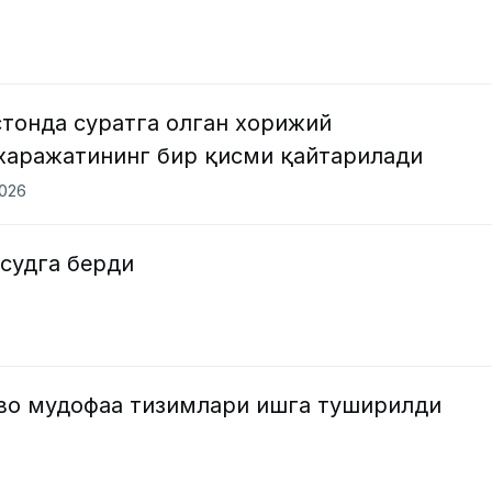
тонда суратга олган хорижий
харажатининг бир қисми қайтарилади
2026
судга берди
аво мудофаа тизимлари ишга туширилди