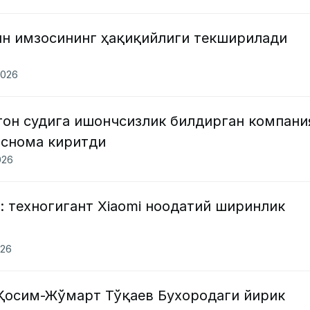
н имзосининг ҳақиқийлиги текширилади
2026
тон судига ишончсизлик билдирган компани
оснома киритди
026
: техногигант Xiaomi ноодатий ширинлик
026
Қосим-Жўмарт Тўқаев Бухородаги йирик