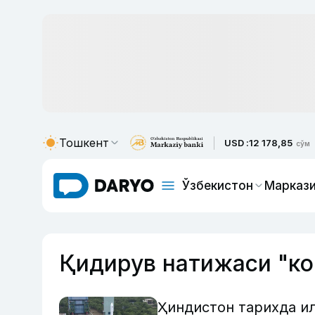
Тошкент
USD :
12 178,85
сўм
Ўзбекистон
Маркази
Қидирув натижаси "к
Ҳиндистон тарихда и