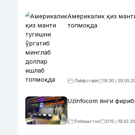
Америкалик қиз мант
топмоқда
Лайфстайл
19:30 / 29.05.2
Uzinfocom янги фириб
Ўзбекистон
21:15 / 19.02.2