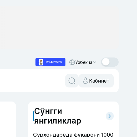
Ўзбекча
Кабинет
Сўнгги
янгиликлар
Сурхондарёда фуқарони 1000