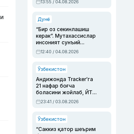
13:55 / 04.08.2026
устаси Римма
Аҳмедованинг
ди
синовларга тўла ҳаёти
Дунё
“Бир оз секинлашиш
керак”. Мутахассислар
инсоният сунъий
интеллектни бошқара
12:40 / 04.08.2026
олмай қолишидан
хавотир билдирди
Ўзбекистон
Андижонда Tracker’га
21 нафар боғча
боласини жойлаб, ЙТҲ
содир этган аёлга суд
23:41 / 03.08.2026
ҳукми ўқилди
Ўзбекистон
“Саккиз қатор шеърим