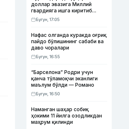
доллар эвазига Миллий
гвардияга ишга киритиб
қўймоқчи бўлган шахс
Бугун, 17:05
ушланди
Нафас олганда куракда оғриқ
пайдо бўлишининг сабаби ва
даво чоралари
Бугун, 16:55
“Барселона” Родри учун
қанча тўламоқчи эканлиги
маълум бўлди — Романо
Бугун, 16:50
Наманган шаҳар собиқ
ҳокими 11 йилга озодликдан
маҳрум қилинди