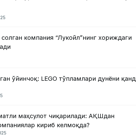
025
 солган компания “Лукойл”нинг хориждаги
лади
ган ўйинчоқ: LEGО тўпламлари дунёни қанд
25
атли маҳсулот чиқарилади: АҚШдан
компаниялар кириб келмоқда?
2025