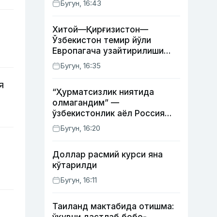
Бугун, 16:43
Хитой—Қирғизистон—
Ўзбекистон темир йўли
Европагача узайтирилиши
мумкин
Бугун, 16:35
я
“Ҳурматсизлик ниятида
олмагандим” —
ўзбекистонлик аёл Россия
давлат рамзлари туширилган
Бугун, 16:20
пояндоз ҳақида
Доллар расмий курси яна
кўтарилди
Бугун, 16:11
Таиланд мактабида отишма: