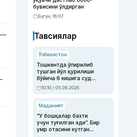
ўқувчи дастлаб бобо-
бувисини ўлдирган
Бугун, 16:07
 —
Тавсиялар
Ўзбекистон
Тошкентда ўпирилиб
тушган йўл қурилиши
бўйича 6 кишига суд
—
ҳукми ўқилди
10:10 / 05.08.2026
Маданият
“У бошқалар бахти
учун туғилган эди”. Бир
умр отасини кутган
актриса ва дубльяж