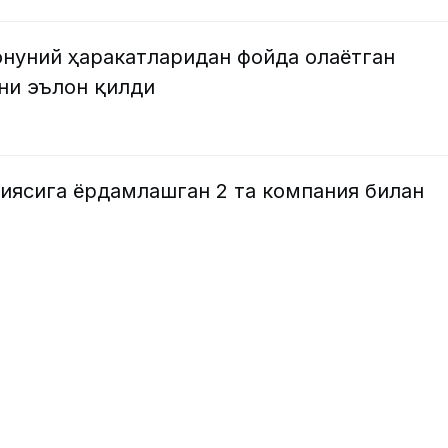
нуний ҳаракатларидан фойда олаётган
ни эълон қилди
иясига ёрдамлашган 2 та компания билан