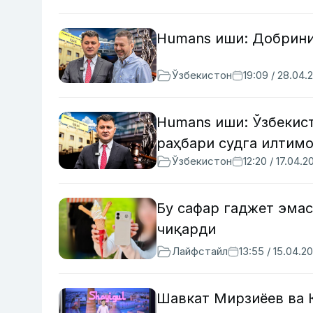
Humans иши: Добрини
Ўзбекистон
19:09 / 28.04.
Humans иши: Ўзбекис
раҳбари судга илтим
Ўзбекистон
12:20 / 17.04.2
Бу сафар гаджет эмас
чиқарди
Лайфстайл
13:55 / 15.04.2
Шавкат Мирзиёев ва 