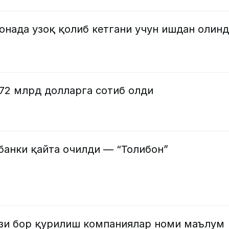
онада узоқ қолиб кетгани учун ишдан олин
и 72 млрд долларга сотиб олди
банки қайта очилди — “Толибон”
рзи бор қурилиш компаниялар номи маълум