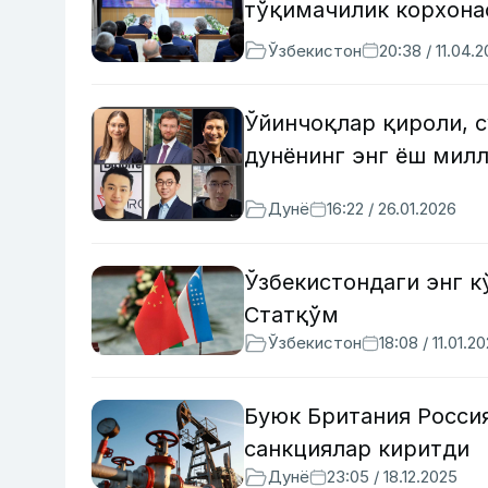
тўқимачилик корхона
Ўзбекистон
20:38 / 11.04.
Ўйинчоқлар қироли, с
дунёнинг энг ёш мил
Дунё
16:22 / 26.01.2026
Ўзбекистондаги энг 
Статқўм
Ўзбекистон
18:08 / 11.01.2
Буюк Британия Росси
санкциялар киритди
Дунё
23:05 / 18.12.2025