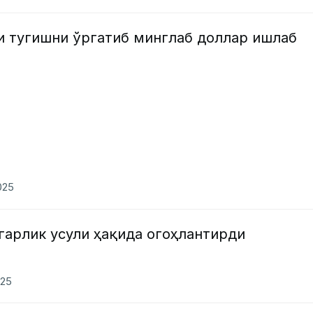
и тугишни ўргатиб минглаб доллар ишлаб
025
гарлик усули ҳақида огоҳлантирди
025