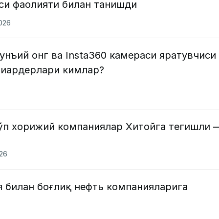
си фаолияти билан танишди
2026
унъий онг ва Insta360 камераси яратувчиси
лиардерлари кимлар?
кўп хорижий компаниялар Хитойга тегишли 
026
я билан боғлиқ нефть компанияларига