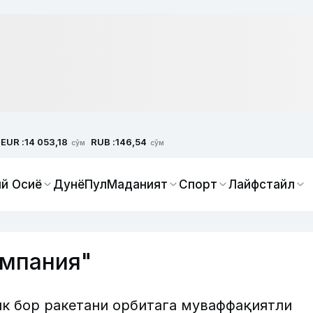
EUR :
RUB :
14 053,18
146,54
сўм
сўм
й Осиё
Дунё
Пул
Маданият
Спорт
Лайфстайл
омпания"
лк бор ракетани орбитага муваффақиятли