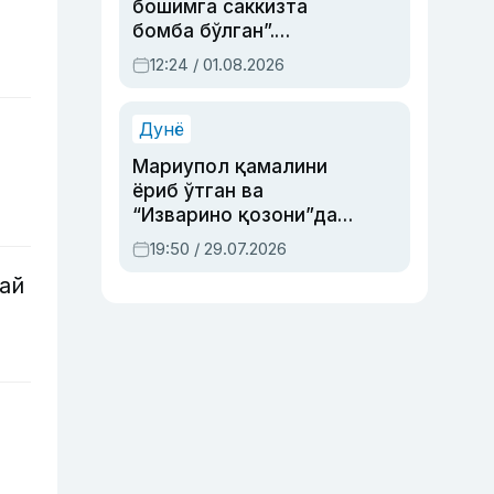
бошимга саккизта
бомба бўлган”.
Абдулла Ориповни
12:24 / 01.08.2026
сиёсий айбловлардан
асраб қолган воқеа
Дунё
Мариупол қамалини
ёриб ўтган ва
“Изварино қозони”дан
чиққан қаҳрамон —
19:50 / 29.07.2026
Украина армияси бош
ай
қўмондони Драпатий
ҳақида