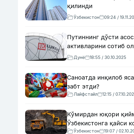
қилинди
Ўзбекистон
09:24 / 19.11.2
Путиннинг дўсти асос
активларини сотиб о
Дунё
18:55 / 30.10.2025
Саноатда инқилоб яса
забт этди?
Лайфстайл
12:15 / 07.10.20
Кўмирдан юқори қийм
Ўзбекистонга қайси 
Ўзбекистон
19:07 / 02.10.