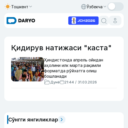
Тошкент
Ўзбекча
Қидирув натижаси "каста"
Ҳиндистонда апрель ойидан
аҳолини илк марта рақамли
форматда рўйхатга олиш
бошланади
Дунё
21:44 / 31.03.2026
Сўнгги янгиликлар