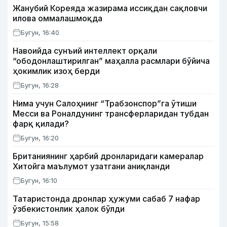
Жанубий Кореяда жазирама иссиқдан сақловчи
илова оммалашмоқда
Бугун, 16:40
Навоийда сунъий интеллект орқали
“ободонлаштирилган” маҳалла расмлари бўйича
ҳокимлик изоҳ берди
Бугун, 16:28
Нима учун Салоҳнинг “Трабзонспор”га ўтиши
Месси ва Роналдунинг трансферларидан тубдан
фарқ қилади?
Бугун, 16:20
Британиянинг ҳарбий дронларидаги камералар
Хитойга маълумот узатгани аниқланди
Бугун, 16:10
Татаристонда дронлар ҳужуми сабаб 7 нафар
ўзбекистонлик ҳалок бўлди
Бугун, 15:58