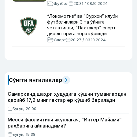
ишламаган
Футбол
20:31 / 08.10.2024
“Локомотив” ва “Сурхон” клуби
футболчилари 3 та ўйинга
четлатилди, “Пахтакор” спорт
директорига чора кўрилди
Спорт
20:27 / 03.10.2024
Сўнгги янгиликлар
Самарқанд шаҳри ҳудудига қўшни туманлардан
қарийб 17,2 минг гектар ер қўшиб берилади
Бугун, 20:00
Месси фаолиятини якунлагач, “Интер Майами”
раҳбарига айланадими?
Бугун, 19:38