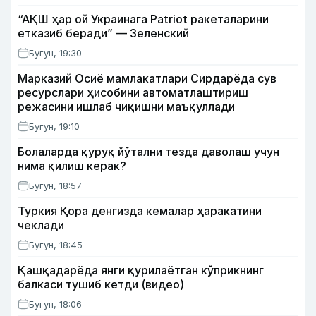
“АҚШ ҳар ой Украинага Patriot ракеталарини
етказиб беради” — Зеленский
Бугун, 19:30
Марказий Осиё мамлакатлари Сирдарёда сув
ресурслари ҳисобини автоматлаштириш
режасини ишлаб чиқишни маъқуллади
Бугун, 19:10
Болаларда қуруқ йўтални тезда даволаш учун
нима қилиш керак?
Бугун, 18:57
Туркия Қора денгизда кемалар ҳаракатини
чеклади
Бугун, 18:45
Қашқадарёда янги қурилаётган кўприкнинг
балкаси тушиб кетди (видео)
Бугун, 18:06