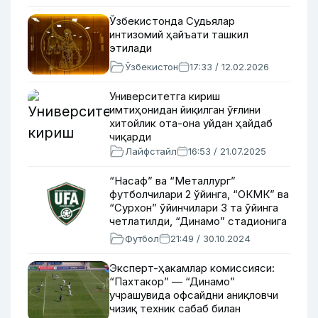
Ўзбекистонда Судьялар
интизомий ҳайъати ташкил
этилади
Ўзбекистон
17:33 / 12.02.2026
Университетга кириш
имтиҳонидан йиқилган ўғлини
хитойлик ота-она уйдан ҳайдаб
чиқарди
Лайфстайл
16:53 / 21.07.2025
“Насаф” ва “Металлург”
футболчилари 2 ўйинга, “ОКМК” ва
“Сурхон” ўйинчилари 3 та ўйинга
четлатилди, “Динамо” стадионига
чора кўрилди
Футбол
21:49 / 30.10.2024
Эксперт-ҳакамлар комиссияси:
“Пахтакор” — “Динамо”
учрашувида офсайдни аниқловчи
чизиқ техник сабаб билан