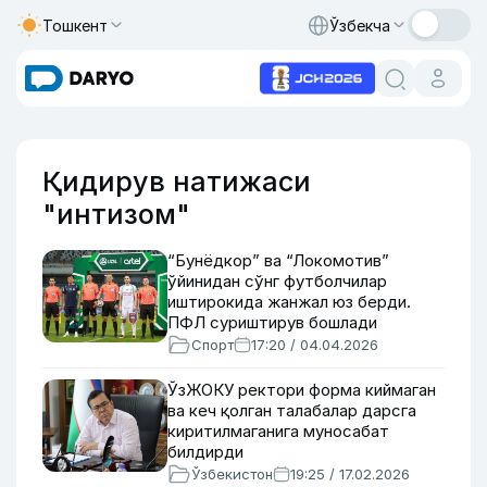
Тошкент
Ўзбекча
Қидирув натижаси
"интизом"
“Бунёдкор” ва “Локомотив”
ўйинидан сўнг футболчилар
иштирокида жанжал юз берди.
ПФЛ суриштирув бошлади
Спорт
17:20 / 04.04.2026
ЎзЖОКУ ректори форма киймаган
ва кеч қолган талабалар дарсга
киритилмаганига муносабат
билдирди
Ўзбекистон
19:25 / 17.02.2026