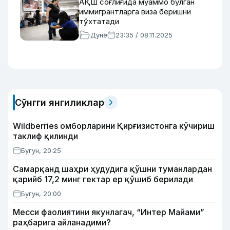
АҚШ соғлиғида муаммо бўлган
иммигрантларга виза беришни
тўхтатади
Дунё
23:35 / 08.11.2025
Сўнгги янгиликлар
Wildberries омборларини Қирғизистонга кўчириш
таклиф қилинди
Бугун, 20:25
Самарқанд шаҳри ҳудудига қўшни туманлардан
қарийб 17,2 минг гектар ер қўшиб берилади
Бугун, 20:00
Месси фаолиятини якунлагач, “Интер Майами”
раҳбарига айланадими?