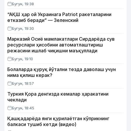
Бугун, 19:38
“АҚШ ҳар ой Украинага Patriot ракеталарини
етказиб беради” — Зеленский
Бугун, 19:30
Марказий Осиё мамлакатлари Сирдарёда сув
ресурслари ҳисобини автоматлаштириш
режасини ишлаб чиқишни маъқуллади
Бугун, 19:10
Болаларда қуруқ йўтални тезда даволаш учун
нима қилиш керак?
Бугун, 18:57
Туркия Қора денгизда кемалар ҳаракатини
чеклади
Бугун, 18:45
Қашқадарёда янги қурилаётган кўприкнинг
балкаси тушиб кетди (видео)