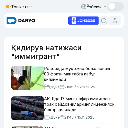
Тошкент
Ўзбекча
Қидирув натижаси
"иммигрант"
Россияда муҳожир болаларнинг
80 фоизи мактабга қабул
қилинмади
Дунё
21:05 / 22.11.2025
АҚШда 17 минг нафар иммигрант
трак ҳайдовчиларнинг лицензияси
бекор қилинади
Дунё
21:40 / 15.11.2025