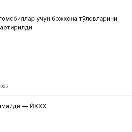
втомобиллар учун божхона тўловларини
згартирилди
2025
ўлмайди — ЙҲХХ