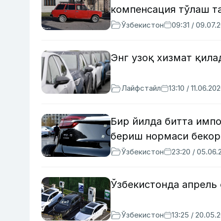
компенсация тўлаш т
Ўзбекистон
09:31 / 09.07.
Энг узоқ хизмат қил
Лайфстайл
13:10 / 11.06.20
Бир йилда битта имп
бериш нормаси бекор
Ўзбекистон
23:20 / 05.06.
Ўзбекистонда апрель 
Ўзбекистон
13:25 / 20.05.