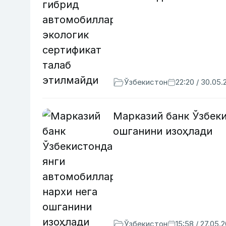
Ўзбекистон
22:20 / 30.05.
Марказий банк Ўзбеки
ошганини изоҳлади
Ўзбекистон
15:58 / 27.05.