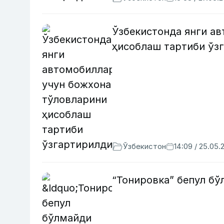
Ўзбекистонда янги а
ҳисоблаш тартиби ў
Ўзбекистон
14:09 / 25.05.
“Тонировка” бепул б