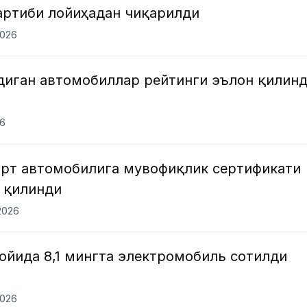
артиби лойиҳадан чиқарилди
2026
адиган автомобиллар рейтинги эълон қилин
26
орт автомобилига мувофиқлик сертификати
 қилинди
2026
ойида 8,1 мингта электромобиль сотилди
2026