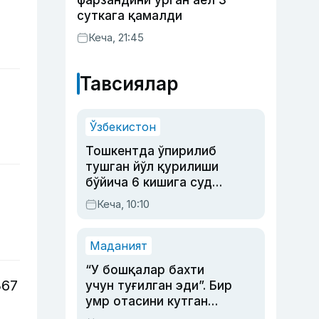
фарзандини урган аёл 3
суткага қамалди
Кеча, 21:45
Тавсиялар
Ўзбекистон
Тошкентда ўпирилиб
тушган йўл қурилиши
бўйича 6 кишига суд
ҳукми ўқилди
Кеча, 10:10
Маданият
“У бошқалар бахти
367
учун туғилган эди”. Бир
умр отасини кутган
актриса ва дубльяж