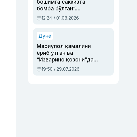
бошимга саккизта
бомба бўлган”.
Абдулла Ориповни
12:24 / 01.08.2026
сиёсий айбловлардан
асраб қолган воқеа
Дунё
Мариупол қамалини
ёриб ўтган ва
“Изварино қозони”дан
чиққан қаҳрамон —
19:50 / 29.07.2026
Украина армияси бош
қўмондони Драпатий
ҳақида
б