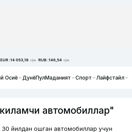
EUR :
RUB :
14 053,18
146,54
сўм
сўм
й Осиё
Дунё
Пул
Маданият
Спорт
Лайфстайл
ккиламчи автомобиллар"
 30 йилдан ошган автомобиллар учун