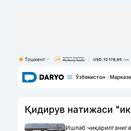
Тошкент
USD :
12 178,85
сўм
Ўзбекистон
Маркази
Қидирув натижаси "и
Ишлаб чиқарилганига