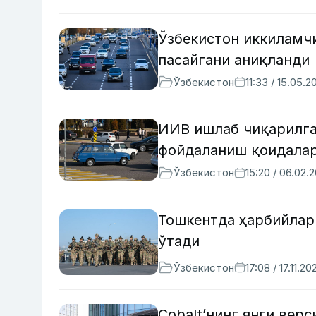
Ўзбекистон иккиламч
пасайгани аниқланди
Ўзбекистон
11:33 / 15.05.2
ИИВ ишлаб чиқарилга
фойдаланиш қоидалар
Ўзбекистон
15:20 / 06.02.
Тошкентда ҳарбийлар
ўтади
Ўзбекистон
17:08 / 17.11.20
Cobalt’нинг янги вер