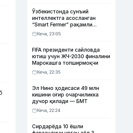
Ўзбекистонда сунъий
интеллектга асосланган
“Smart Fermer” рақамли
платформаси ишга
Кеча, 23:05
туширилади
FIFA президенти сайловда
ютиш учун ЖЧ-2030 финалини
Марокашга топширмоқчи
Кеча, 22:35
Эл Нино ҳодисаси 49 млн
б
кишини оғир очарчиликка
дучор қилади — БМТ
Кеча, 22:24
Сирдарёда 10 ёшли