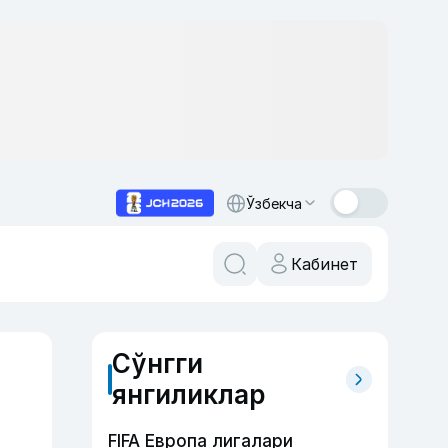
Ўзбекча
Кабинет
Сўнгги
янгиликлар
FIFA Европа лигалари