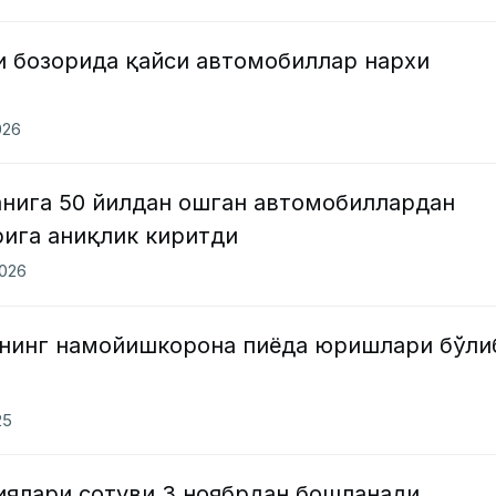
и бозорида қайси автомобиллар нархи
026
нига 50 йилдан ошган автомобиллардан
ига аниқлик киритди
2026
нинг намойишкорона пиёда юришлари бўли
25
сиялари сотуви 3 ноябрдан бошланади