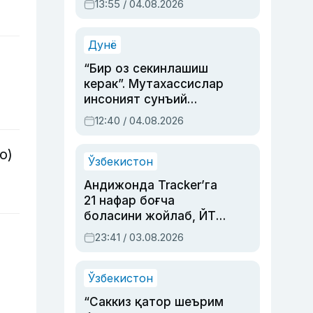
13:55 / 04.08.2026
устаси Римма
Аҳмедованинг
синовларга тўла ҳаёти
Дунё
“Бир оз секинлашиш
керак”. Мутахассислар
инсоният сунъий
интеллектни бошқара
12:40 / 04.08.2026
олмай қолишидан
хавотир билдирди
о)
Ўзбекистон
Андижонда Tracker’га
21 нафар боғча
боласини жойлаб, ЙТҲ
содир этган аёлга суд
23:41 / 03.08.2026
ҳукми ўқилди
Ўзбекистон
“Саккиз қатор шеърим