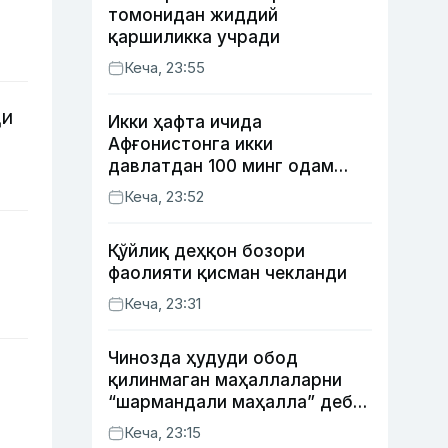
томонидан жиддий
қаршиликка учради
Кеча, 23:55
ди
Икки ҳафта ичида
Афғонистонга икки
давлатдан 100 минг одам
қайтиб келди
Кеча, 23:52
Қўйлиқ деҳқон бозори
фаолияти қисман чекланди
Кеча, 23:31
Чинозда ҳудуди обод
қилинмаган маҳаллаларни
“шармандали маҳалла” деб
белгилаш бошланди
Кеча, 23:15