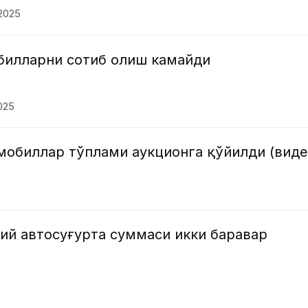
.2025
билларни сотиб олиш камайди
2025
мобиллар тўплами аукционга қўйилди (виде
ий автосуғурта суммаси икки баравар