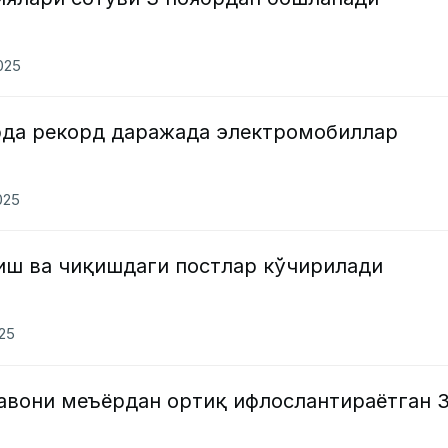
2025
рда рекорд даражада электромобиллар
025
иш ва чиқишдаги постлар кўчирилади
025
ҳавони меъёрдан ортиқ ифлослантираётган 