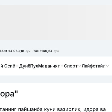
EUR :
RUB :
14 053,18
146,54
сўм
сўм
й Осиё
Дунё
Пул
Маданият
Спорт
Лайфстайл
дора"
танинг пайшанба куни вазирлик, идора ва