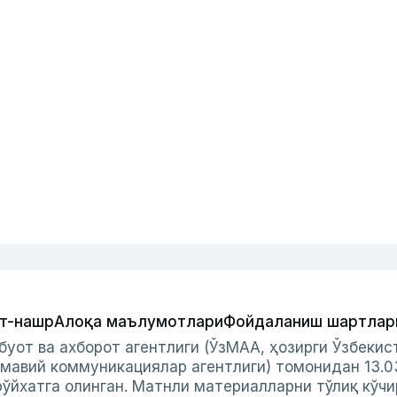
т-нашр
Алоқа маълумотлари
Фойдаланиш шартлар
буот ва ахборот агентлиги (ЎзМАА, ҳозирги Ўзбеки
мавий коммуникациялар агентлиги) томонидан 13.0
ўйхатга олинган. Матнли материалларни тўлиқ кўчи