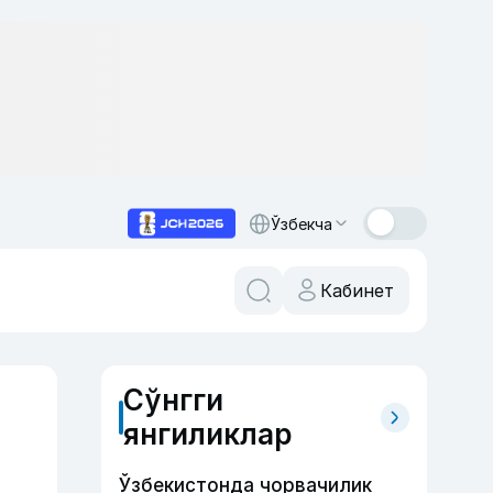
Ўзбекча
Кабинет
Сўнгги
янгиликлар
Ўзбекистонда чорвачилик