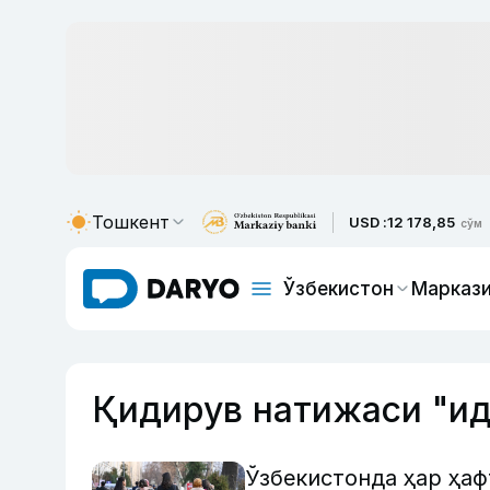
Тошкент
USD :
12 178,85
сўм
Ўзбекистон
Маркази
Қидирув натижаси "и
Ўзбекистонда ҳар ҳаф