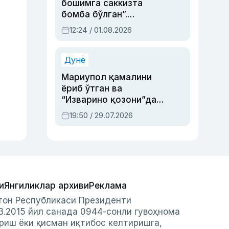
бошимга саккизта
бомба бўлган”.
Абдулла Ориповни
12:24 / 01.08.2026
сиёсий айбловлардан
асраб қолган воқеа
Дунё
Мариупол қамалини
ёриб ўтган ва
“Изварино қозони”дан
чиққан қаҳрамон —
19:50 / 29.07.2026
Украина армияси бош
қўмондони Драпатий
ҳақида
и
Янгиликлар архиви
Реклама
стон Республикаси Президенти
3.2015 йил санада 0944-сонли гувоҳнома
риш ёки қисман иқтибос келтиришга,