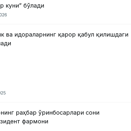
р куни” бўлади
2026
ик ва идораларнинг қарор қабул қилишдаги
лади
025
рнинг раҳбар ўринбосарлари сони
зидент фармони