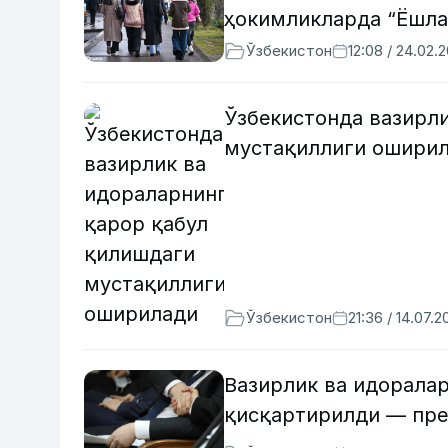
ҳокимликларда “Ёшла
Ўзбекистон
12:08 / 24.02.
Ўзбекистонда вазирл
мустақиллиги ошири
Ўзбекистон
21:36 / 14.07.2
Вазирлик ва идорала
қисқартирилди — пре