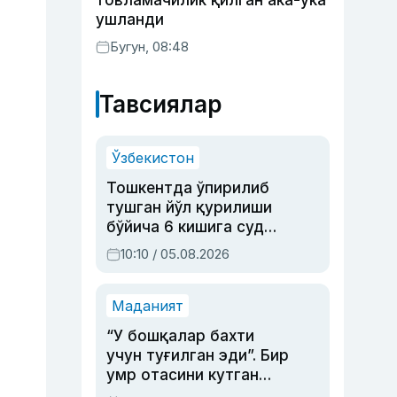
товламачилик қилган ака-ука
ушланди
Бугун, 08:48
Тавсиялар
Ўзбекистон
Тошкентда ўпирилиб
тушган йўл қурилиши
бўйича 6 кишига суд
ҳукми ўқилди
10:10 / 05.08.2026
Маданият
“У бошқалар бахти
учун туғилган эди”. Бир
умр отасини кутган
актриса ва дубльяж