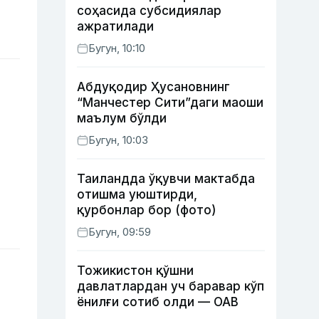
соҳасида субсидиялар
ажратилади
Бугун, 10:10
Абдуқодир Ҳусановнинг
“Манчестер Сити”даги маоши
маълум бўлди
Бугун, 10:03
Таиландда ўқувчи мактабда
отишма уюштирди,
қурбонлар бор (фото)
Бугун, 09:59
Тожикистон қўшни
давлатлардан уч баравар кўп
ёнилғи сотиб олди — ОАВ