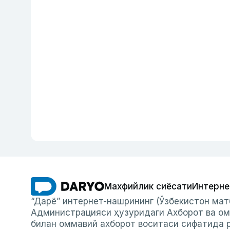
Махфийлик сиёсати
Интерне
“Дарё” интернет-нашрининг (Ўзбекистон мат
Администрацияси ҳузуридаги Ахборот ва ом
билан оммавий ахборот воситаси сифатида р