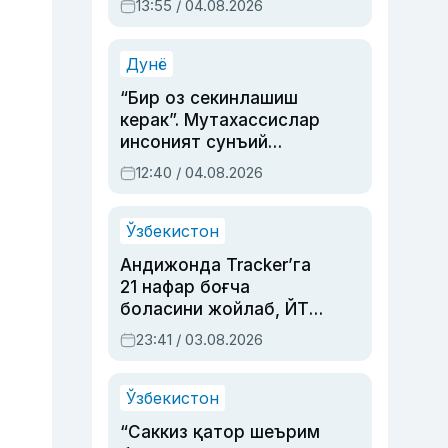
13:55 / 04.08.2026
устаси Римма
Аҳмедованинг
синовларга тўла ҳаёти
Дунё
“Бир оз секинлашиш
керак”. Мутахассислар
инсоният сунъий
интеллектни бошқара
12:40 / 04.08.2026
олмай қолишидан
хавотир билдирди
Ўзбекистон
Андижонда Tracker’га
21 нафар боғча
боласини жойлаб, ЙТҲ
содир этган аёлга суд
23:41 / 03.08.2026
ҳукми ўқилди
Ўзбекистон
“Саккиз қатор шеърим