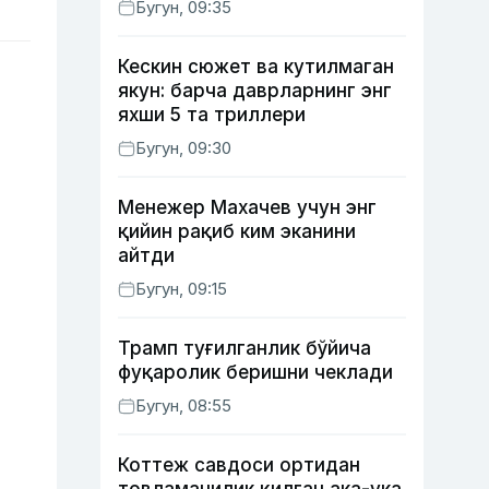
Бугун, 09:35
Кескин сюжет ва кутилмаган
якун: барча даврларнинг энг
яхши 5 та триллери
Бугун, 09:30
Менежер Махачев учун энг
қийин рақиб ким эканини
айтди
Бугун, 09:15
Трамп туғилганлик бўйича
фуқаролик беришни чеклади
Бугун, 08:55
Коттеж савдоси ортидан