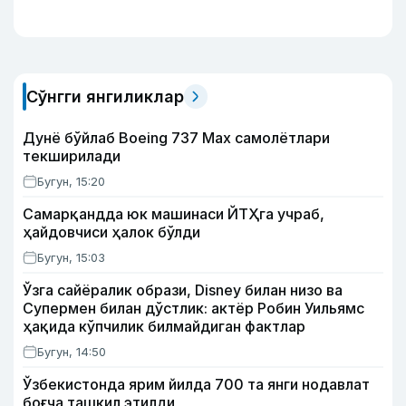
Сўнгги янгиликлар
Дунё бўйлаб Boeing 737 Мах самолётлари
текширилади
Бугун, 15:20
Самарқандда юк машинаси ЙТҲга учраб,
ҳайдовчиси ҳалок бўлди
Бугун, 15:03
Ўзга сайёралик образи, Disney билан низо ва
Супермен билан дўстлик: актёр Робин Уильямс
ҳақида кўпчилик билмайдиган фактлар
Бугун, 14:50
Ўзбекистонда ярим йилда 700 та янги нодавлат
боғча ташкил этилди