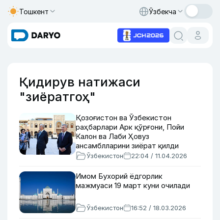
Тошкент
Ўзбекча
Қидирув натижаси
"зиёратгоҳ"
Қозоғистон ва Ўзбекистон
раҳбарлари Арк қўрғони, Пойи
Калон ва Лаби Ҳовуз
ансамблларини зиёрат қилди
Ўзбекистон
22:04 / 11.04.2026
Имом Бухорий ёдгорлик
мажмуаси 19 март куни очилади
Ўзбекистон
16:52 / 18.03.2026