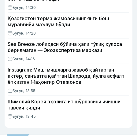
Бугун, 14:30
Қозоғистон терма жамоасининг янги бош
мураббийи маълум бўлди
Бугун, 14:20
Sea Breeze лойиҳаси бўйича ҳали тўлиқ хулоса
берилмаган — Экоэкспертиза маркази
Бугун, 14:16
Instagram: Миш-мишларга жавоб қайтарган
актёр, санъатга қайтган Шаҳзода, йўлга асфалт
ётқизган Жаҳонгир Отажонов
Бугун, 13:55
Шимолий Корея аҳолига ит шўрвасини ичишни
тавсия қилди
Бугун, 13:45