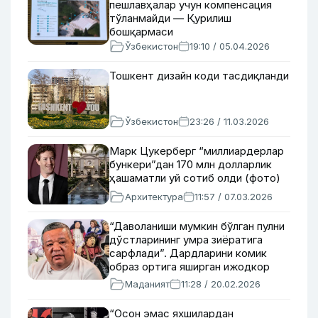
пешлавҳалар учун компенсация
тўланмайди — Қурилиш
бошқармаси
Ўзбекистон
19:10 / 05.04.2026
Тошкент дизайн коди тасдиқланди
Ўзбекистон
23:26 / 11.03.2026
Марк Цукерберг “миллиардерлар
бункери”дан 170 млн долларлик
ҳашаматли уй сотиб олди (фото)
Архитектура
11:57 / 07.03.2026
“Даволаниши мумкин бўлган пулни
дўстларининг умра зиёратига
сарфлади”. Дардларини комик
образ ортига яширган ижодкор
Дилшодбек Мусабековни
Маданият
11:28 / 20.02.2026
хотирлаймиз
“Осон эмас яхшилардан