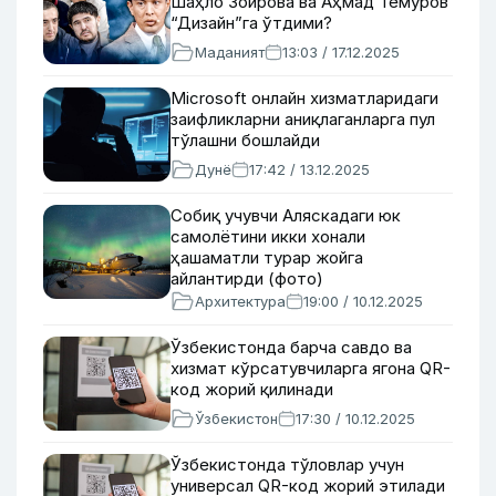
Шаҳло Зоирова ва Аҳмад Темуров
“Дизайн”га ўтдими?
Маданият
13:03 / 17.12.2025
Microsoft онлайн хизматларидаги
заифликларни аниқлаганларга пул
тўлашни бошлайди
Дунё
17:42 / 13.12.2025
Собиқ учувчи Аляскадаги юк
самолётини икки хонали
ҳашаматли турар жойга
айлантирди (фото)
Архитектура
19:00 / 10.12.2025
Ўзбекистонда барча савдо ва
хизмат кўрсатувчиларга ягона QR-
код жорий қилинади
Ўзбекистон
17:30 / 10.12.2025
Ўзбекистонда тўловлар учун
универсал QR-код жорий этилади