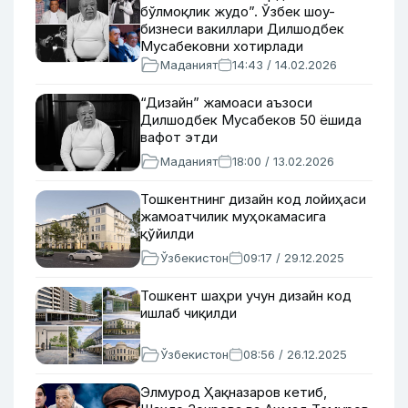
бўлмоқлик жудо”. Ўзбек шоу-
бизнеси вакиллари Дилшодбек
Мусабековни хотирлади
Маданият
14:43 / 14.02.2026
“Дизайн” жамоаси аъзоси
Дилшодбек Мусабеков 50 ёшида
вафот этди
Маданият
18:00 / 13.02.2026
Тошкентнинг дизайн код лойиҳаси
жамоатчилик муҳокамасига
қўйилди
Ўзбекистон
09:17 / 29.12.2025
Тошкент шаҳри учун дизайн код
ишлаб чиқилди
Ўзбекистон
08:56 / 26.12.2025
Элмурод Ҳақназаров кетиб,