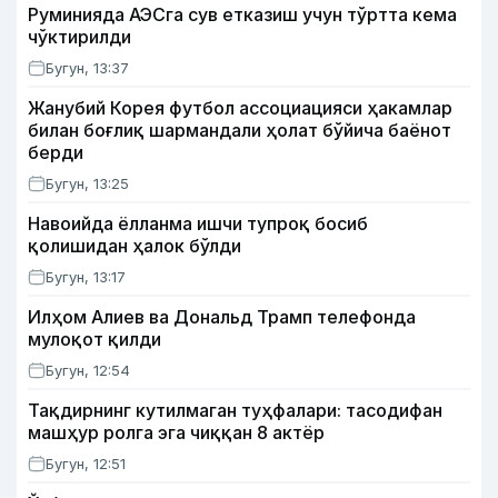
Руминияда АЭСга сув етказиш учун тўртта кема
чўктирилди
Бугун, 13:37
Жанубий Корея футбол ассоциацияси ҳакамлар
билан боғлиқ шармандали ҳолат бўйича баёнот
берди
Бугун, 13:25
Навоийда ёлланма ишчи тупроқ босиб
қолишидан ҳалок бўлди
Бугун, 13:17
Илҳом Алиев ва Дональд Трамп телефонда
мулоқот қилди
Бугун, 12:54
Тақдирнинг кутилмаган туҳфалари: тасодифан
машҳур ролга эга чиққан 8 актёр
Бугун, 12:51