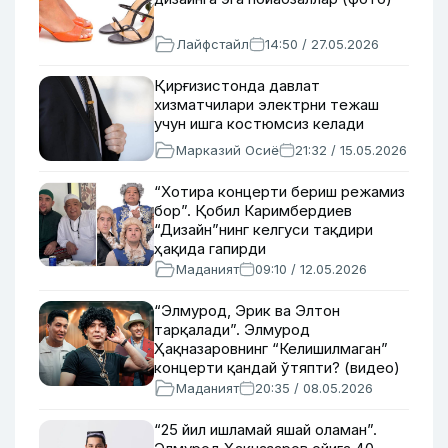
Лайфстайл
14:50 / 27.05.2026
Қирғизистонда давлат
хизматчилари электрни тежаш
учун ишга костюмсиз келади
Марказий Осиё
21:32 / 15.05.2026
“Хотира концерти бериш режамиз
бор”. Қобил Каримбердиев
“Дизайн”нинг келгуси тақдири
ҳақида гапирди
Маданият
09:10 / 12.05.2026
“Элмурод, Эрик ва Элтон
тарқалади”. Элмурод
Ҳақназаровнинг “Келишилмаган”
концерти қандай ўтяпти? (видео)
Маданият
20:35 / 08.05.2026
“25 йил ишламай яшай оламан”.