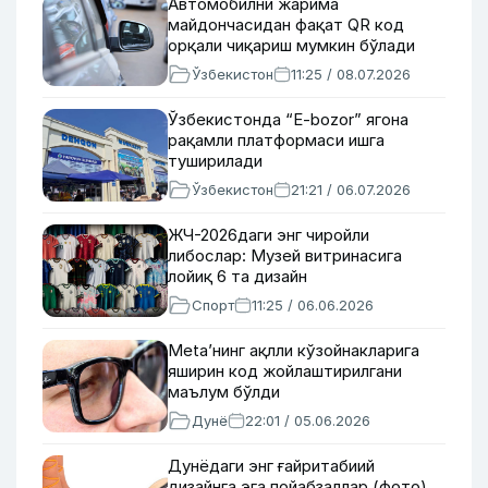
Автомобилни жарима
майдончасидан фақат QR код
орқали чиқариш мумкин бўлади
Ўзбекистон
11:25 / 08.07.2026
Ўзбекистонда “E-bozor” ягона
рақамли платформаси ишга
туширилади
Ўзбекистон
21:21 / 06.07.2026
ЖЧ-2026даги энг чиройли
либослар: Музей витринасига
лойиқ 6 та дизайн
Спорт
11:25 / 06.06.2026
Meta’нинг ақлли кўзойнакларига
яширин код жойлаштирилгани
маълум бўлди
Дунё
22:01 / 05.06.2026
Дунёдаги энг ғайритабиий
дизайнга эга пойабзаллар (фото)