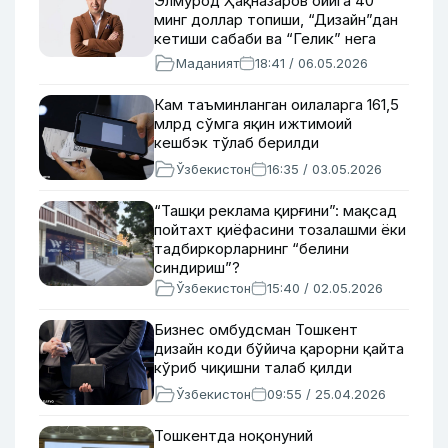
Элмурод Ҳақназаров ойига 40
минг доллар топиши, “Дизайн”дан
кетиши сабаби ва “Гелик” нега
бахт бермагани ҳақида
Маданият
18:41 / 06.05.2026
Кам таъминланган оилаларга 161,5
млрд сўмга яқин ижтимоий
кешбэк тўлаб берилди
Ўзбекистон
16:35 / 03.05.2026
“Ташқи реклама қирғини”: мақсад
пойтахт қиёфасини тозалашми ёки
тадбиркорларнинг “белини
синдириш”?
Ўзбекистон
15:40 / 02.05.2026
Бизнес омбудсман Тошкент
дизайн коди бўйича қарорни қайта
кўриб чиқишни талаб қилди
Ўзбекистон
09:55 / 25.04.2026
Тошкентда ноқонуний