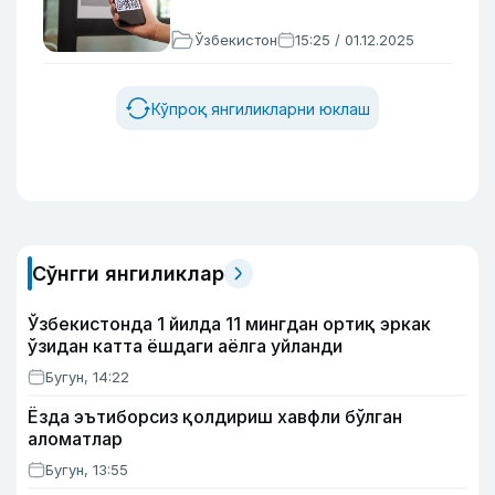
Ўзбекистон
15:25 / 01.12.2025
Кўпроқ янгиликларни юклаш
Сўнгги янгиликлар
Ўзбекистонда 1 йилда 11 мингдан ортиқ эркак
ўзидан катта ёшдаги аёлга уйланди
Бугун, 14:22
Ёзда эътиборсиз қолдириш хавфли бўлган
аломатлар
Бугун, 13:55