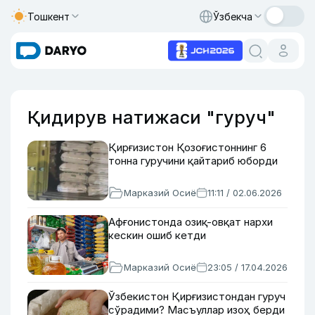
Тошкент
Ўзбекча
Қидирув натижаси "гуруч"
Қирғизистон Қозоғистоннинг 6
тонна гуручини қайтариб юборди
Марказий Осиё
11:11 / 02.06.2026
Афғонистонда озиқ-овқат нархи
кескин ошиб кетди
Марказий Осиё
23:05 / 17.04.2026
Ўзбекистон Қирғизистондан гуруч
сўрадими? Масъуллар изоҳ берди