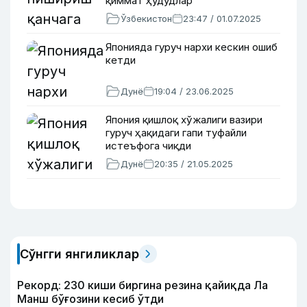
қиммат ҳудудлар
Ўзбекистон
23:47 / 01.07.2025
Японияда гуруч нархи кескин ошиб
кетди
Дунё
19:04 / 23.06.2025
Япония қишлоқ хўжалиги вазири
гуруч ҳақидаги гапи туфайли
истеъфога чиқди
Дунё
20:35 / 21.05.2025
Сўнгги янгиликлар
Рекорд: 230 киши биргина резина қайиқда Ла
Манш бўғозини кесиб ўтди