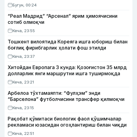
Бугун, 00:24
“Реал Мадрид” “Арсенал” ярим ҳимоячисини
сотиб олмоқчи
Кеча, 23:55
Тошкент вилоятида Кореяга ишга юбориш билан
боғлиқ фирибгарлик ҳолати фош этилди
Кеча, 23:37
Хитойдан Европага 3 кунда: Қозоғистон 35 млрд
долларлик янги маршрутни ишга туширмоқда
Кеча, 23:21
Арбелоа тўхтамаяпти: “Фулҳэм” энди
“Барселона” футболчисини трансфер қилмоқчи
Кеча, 23:15
Рақобат қўмитаси биологик фаол қўшимчалар
рекламаси юзасидан огоҳлантириш билан чиқди
Кеча, 22:51