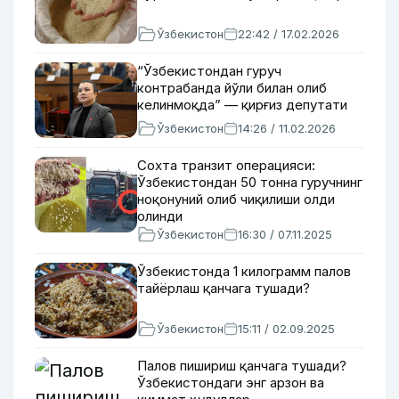
Ўзбекистон
22:42 / 17.02.2026
“Ўзбекистондан гуруч
контрабанда йўли билан олиб
келинмоқда” — қирғиз депутати
Ўзбекистон
14:26 / 11.02.2026
Сохта транзит операцияси:
Ўзбекистондан 50 тонна гуручнинг
ноқонуний олиб чиқилиши олди
олинди
Ўзбекистон
16:30 / 07.11.2025
Ўзбекистонда 1 килограмм палов
тайёрлаш қанчага тушади?
Ўзбекистон
15:11 / 02.09.2025
Палов пишириш қанчага тушади?
Ўзбекистондаги энг арзон ва