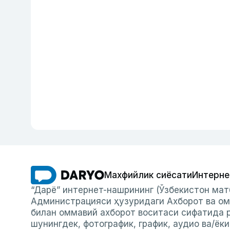
Махфийлик сиёсати
Интерне
“Дарё” интернет-нашрининг (Ўзбекистон мат
Администрацияси ҳузуридаги Ахборот ва ом
билан оммавий ахборот воситаси сифатида р
шунингдек, фотографик, график, аудио ва/ёк