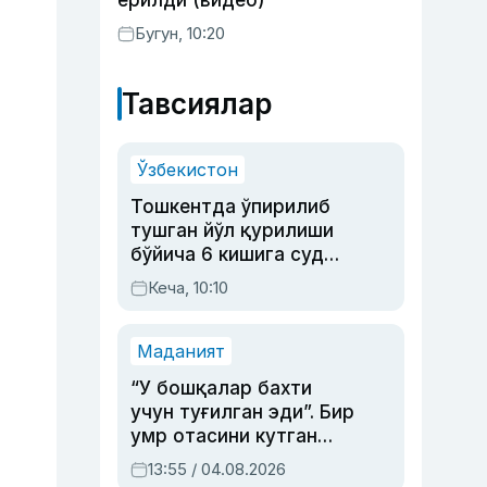
ёрилди (видео)
Бугун, 10:20
Тавсиялар
Ўзбекистон
Тошкентда ўпирилиб
тушган йўл қурилиши
бўйича 6 кишига суд
ҳукми ўқилди
Кеча, 10:10
Маданият
“У бошқалар бахти
учун туғилган эди”. Бир
умр отасини кутган
актриса ва дубльяж
13:55 / 04.08.2026
устаси Римма