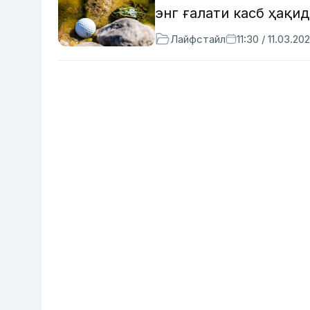
энг ғалати касб ҳақид
Лайфстайл
11:30 / 11.03.20