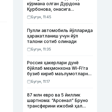
кўрмана олган Дурдона
Қурбонова, онасига
кутилмаган совға тайёрлаган
Бугун, 11:45
Умид винес, хонанда Райҳон
нимадан хафа?
Пулли автомобиль йўлларида
ҳаракатланиш учун йўл
талони сотиб олинади
Бугун, 11:35
Россия ҳакерлари дунё
бўйлаб меҳмонхона Wi-Fi’га
бузиб кириб маълумотларни
ўғирламоқда — Microsoft
Бугун, 11:17
87 млн евро ва 5 йиллик
шартнома: “Арсенал” Бруно
трансферини ижобий ҳал
қилди