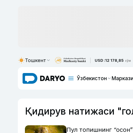
Тошкент
USD :
12 178,85
сўм
Ўзбекистон
Маркази
Қидирув натижаси "го
Пул топишнинг “осон”