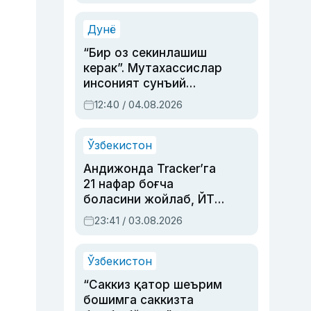
Аҳмедованинг
синовларга тўла ҳаёти
Дунё
“Бир оз секинлашиш
керак”. Мутахассислар
инсоният сунъий
интеллектни бошқара
12:40 / 04.08.2026
олмай қолишидан
хавотир билдирди
Ўзбекистон
Андижонда Tracker’га
21 нафар боғча
боласини жойлаб, ЙТҲ
содир этган аёлга суд
23:41 / 03.08.2026
ҳукми ўқилди
Ўзбекистон
“Саккиз қатор шеърим
бошимга саккизта