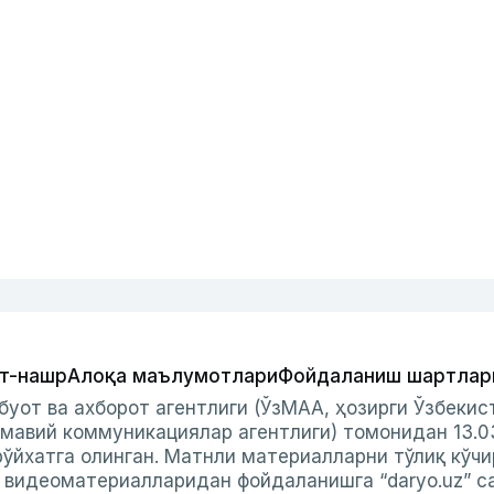
т-нашр
Алоқа маълумотлари
Фойдаланиш шартлар
буот ва ахборот агентлиги (ЎзМАА, ҳозирги Ўзбеки
мавий коммуникациялар агентлиги) томонидан 13.0
ўйхатга олинган. Матнли материалларни тўлиқ кўчи
и видеоматериалларидан фойдаланишга “daryo.uz” с