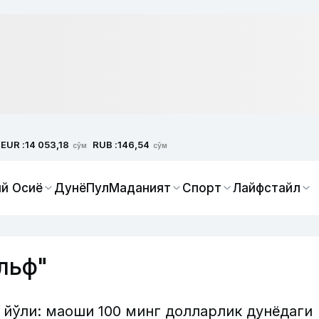
EUR :
RUB :
14 053,18
146,54
сўм
сўм
й Осиё
Дунё
Пул
Маданият
Спорт
Лайфстайл
льф"
 йўли: маоши 100 минг долларлик дунёдаги