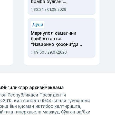
бомба бўлган”.
Абдулла Ориповни
12:24 / 01.08.2026
сиёсий айбловлардан
асраб қолган воқеа
Дунё
Мариупол қамалини
ёриб ўтган ва
“Изварино қозони”дан
чиққан қаҳрамон —
19:50 / 29.07.2026
Украина армияси бош
қўмондони Драпатий
ҳақида
и
Янгиликлар архиви
Реклама
стон Республикаси Президенти
3.2015 йил санада 0944-сонли гувоҳнома
риш ёки қисман иқтибос келтиришга,
айтига гиперхавола мавжуд бўлган ва/ёки