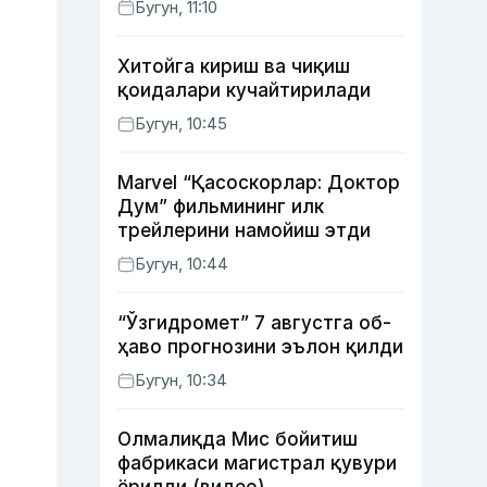
Бугун, 11:10
Хитойга кириш ва чиқиш
қоидалари кучайтирилади
Бугун, 10:45
Marvel “Қасоскорлар: Доктор
Дум” фильмининг илк
трейлерини намойиш этди
Бугун, 10:44
“Ўзгидромет” 7 августга об-
ҳаво прогнозини эълон қилди
Бугун, 10:34
Олмалиқда Мис бойитиш
фабрикаси магистрал қувури