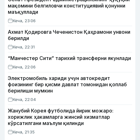
мақомини белгиловчи конституциявий қонунни
маъқуллади
Кеча, 23:06
Ахмат Қодировга Чеченистон Қаҳрамони унвони
берилди
Кеча, 22:31
“Манчестер Сити” тарихий трансферни якунлади
Кеча, 22:06
Электромобиль хариди учун автокредит
фоизининг бир қисми давлат томонидан қоплаб
берилиши мумкин
Кеча, 22:04
Жанубий Корея футболида йирик можаро:
хорижлик ҳакамларга жинсий хизматлар
кўрсатилгани маълум қилинди
Кеча, 21:35