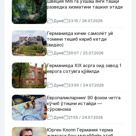
Швеция МI6 га ўхшаш янги ташқи
разведка хизматини ташкил этади
Дунё
23:15 / 26.07.2026
Германияда кичик самолёт уй
томини тешиб кириб кетди
(видео)
Дунё
20:07 / 25.07.2026
Германияда ХIХ асрга оид завод 1
еврога сотувга қўйилди
Дунё
23:50 / 24.07.2026
Европаликларнинг 90 фоизи четга
кўчиб ўтишни истайди —
сўровнома
Дунё
21:55 / 24.07.2026
Юрген Клопп Германия терма
жамоаси бош мураббийи этиб