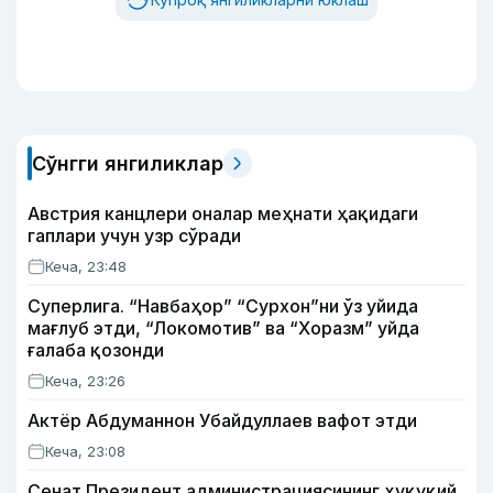
Сўнгги янгиликлар
Австрия канцлери оналар меҳнати ҳақидаги
гаплари учун узр сўради
Кеча, 23:48
Суперлига. “Навбаҳор” “Сурхон”ни ўз уйида
мағлуб этди, “Локомотив” ва “Хоразм” уйда
ғалаба қозонди
Кеча, 23:26
Актёр Абду­маннон Убайдуллаев вафот этди
Кеча, 23:08
Сенат Президент администрациясининг ҳуқуқий