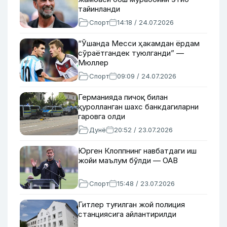
тайинланди
Спорт
14:18 / 24.07.2026
“Ўшанда Месси ҳакамдан ёрдам
сўраётгандек туюлганди” —
Мюллер
Спорт
09:09 / 24.07.2026
Германияда пичоқ билан
қуролланган шахс банкдагиларни
гаровга олди
Дунё
20:52 / 23.07.2026
Юрген Клоппнинг навбатдаги иш
жойи маълум бўлди — ОАВ
Спорт
15:48 / 23.07.2026
Гитлер туғилган жой полиция
станциясига айлантирилди