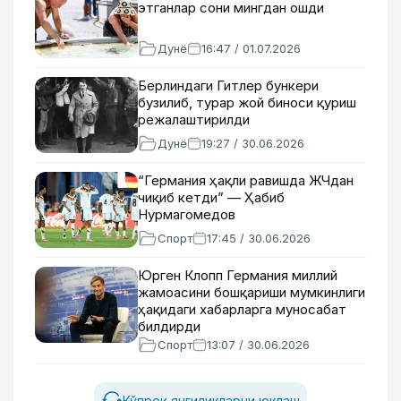
этганлар сони мингдан ошди
Дунё
16:47 / 01.07.2026
Берлиндаги Гитлер бункери
бузилиб, турар жой биноси қуриш
режалаштирилди
Дунё
19:27 / 30.06.2026
“Германия ҳақли равишда ЖЧдан
чиқиб кетди” — Ҳабиб
Нурмагомедов
Спорт
17:45 / 30.06.2026
Юрген Клопп Германия миллий
жамоасини бошқариши мумкинлиги
ҳақидаги хабарларга муносабат
билдирди
Спорт
13:07 / 30.06.2026
Кўпроқ янгиликларни юклаш