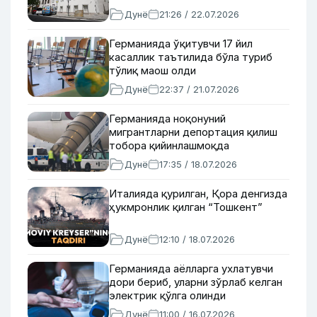
Дунё
21:26 / 22.07.2026
Германияда ўқитувчи 17 йил
касаллик таътилида бўла туриб
тўлиқ маош олди
Дунё
22:37 / 21.07.2026
Германияда ноқонуний
мигрантларни депортация қилиш
тобора қийинлашмоқда
Дунё
17:35 / 18.07.2026
Италияда қурилган, Қора денгизда
ҳукмронлик қилган “Тошкент”
Дунё
12:10 / 18.07.2026
Германияда аёлларга ухлатувчи
дори бериб, уларни зўрлаб келган
электрик қўлга олинди
Дунё
11:00 / 16.07.2026