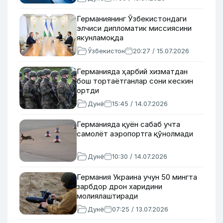
Германиянинг Ўзбекистондаги
элчиси дипломатик миссиясини
якунламоқда
Ўзбекистон
20:27 / 15.07.2026
Германияда ҳарбий хизматдан
бош тортаётганлар сони кескин
ортди
Дунё
15:45 / 14.07.2026
Германияда қуён сабаб учта
самолёт аэропортга қўнолмади
Дунё
10:30 / 14.07.2026
Германия Украина учун 50 мингта
зарбдор дрон харидини
молиялаштиради
Дунё
07:25 / 13.07.2026