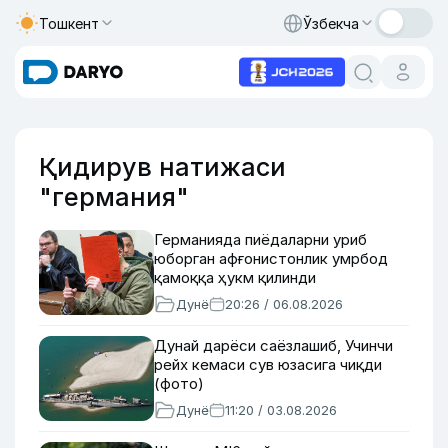
Тошкент
Ўзбекча
Қидирув натижаси
"германия"
Германияда пиёдаларни уриб
юборган афғонистонлик умрбод
қамоққа ҳукм қилинди
Дунё
20:26 / 06.08.2026
Дунай дарёси саёзлашиб, Учинчи
рейх кемаси сув юзасига чиқди
(фото)
Дунё
11:20 / 03.08.2026