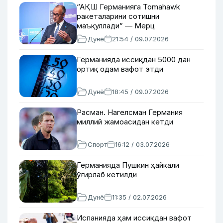
“АҚШ Германияга Tomahawk
ракеталарини сотишни
маъқуллади” — Мерц
Дунё
21:54 / 09.07.2026
Германияда иссиқдан 5000 дан
ортиқ одам вафот этди
Дунё
18:45 / 09.07.2026
Расман. Нагелсман Германия
миллий жамоасидан кетди
Спорт
16:12 / 03.07.2026
Германияда Пушкин ҳайкали
ўғирлаб кетилди
Дунё
11:35 / 02.07.2026
Испанияда ҳам иссиқдан вафот