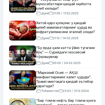
муносабатлари қандай оқибатга
олиб келади?
Дунё
21:56 / 17.02.2025
Хитой қарз қопқони: у қандай
қилиб мамлакатларнинг ҳудуд ва
инфратузилмасини эгаллаб олади?
Дунё
21:12 / 14.02.2025
“Бу ерда ҳали катта ўйин тугагани
йўқ” — Суриядаги геосиёсий
тўқнашувлар
Дунё
00:00 / 04.02.2025
“Марказий Осиё — АҚШ
манфаатларининг калит ҳудуди”.
Трамп минтақага қандай эътибор
қаратади?
Ўзбекистон
23:03 / 31.12.2024
“Бир томчи нефть бир томчи қонга
арзийди!” — парда ортидаги