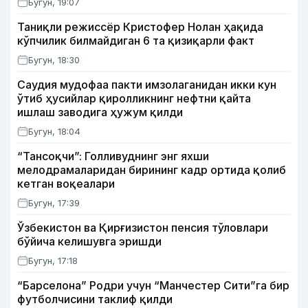
Бугун, 19:07
Таниқли режиссёр Кристофер Нолан ҳақида
кўпчилик билмайдиган 6 та қизиқарли факт
Бугун, 18:30
Саудия мудофаа пакти имзолаганидан икки кун
ўтиб ҳусийлар қиролликнинг нефтни қайта
ишлаш заводига ҳужум қилди
Бугун, 18:04
“Тансоқчи”: Голливуднинг энг яхши
мелодрамаларидан бирининг кадр ортида қолиб
кетган воқеалари
Бугун, 17:39
Ўзбекистон ва Қирғизистон пенсия тўловлари
бўйича келишувга эришди
Бугун, 17:18
“Барселона” Родри учун “Манчестер Сити”га бир
футболчисини таклиф қилди