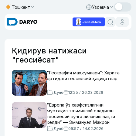
Тошкент
Ўзбекча
Қидирув натижаси
"геосиёсат"
“География маҳкумлари”: Харита
ортидаги геосиёсий ҳақиқатлар
Дунё
12:25 / 26.03.2026
“Европа ўз хавфсизлигини
мустақил таъминлай оладиган
геосиёсий кучга айланиш вақти
келди” — Эммануэл Макрон
Дунё
09:57 / 14.02.2026