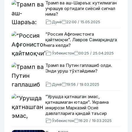
Трамп ва аш-Шараъа: кутилмаган
учрашув ортидаги сиёсий сигнал
нима?
Дунё
22:00 / 15.05.2025
“Россия Афғонистонга
қайтмоқчи”. Лавров Самарқандга
нега келди?
Ўзбекистон
00:25 / 25.04.2025
Трамп ва Путин гаплашиб олди.
Энди уруш тўхтайдими?
Дунё
19:56 / 19.03.2025
“Урушда қатнашган эмас,
қатнашмаган ютади”. Украина
инқирози Марказий Осиё
давлатларига қандай таъсир
кўрсатди?
Ўзбекистон
16:20 / 19.03.2025