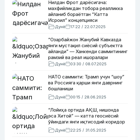
Нилдан Фрот дарёсигача:
махфийликдан тобора реалликка
айланиб бораётган “Катта
Исроил” концепцияси
Дунё
17:22 / 22.07.2025
“Озарбайжон Жанубий Кавказда
янги мустақил сиёсий субъектга
айланди” — Ханкенди саммитининг
рамзий ва реал ишоралари
Дунё
03:30 / 08.07.2025
НАТО саммити: Трамп учун “шоу”
ва Россияга қарши янги даврнинг
бошланиши
Дунё
00:15 / 28.06.2025
“Лойиҳа ортида АҚШ, нишонда
эса Хитой” — катта геосиёсий
ўйиндаги янги иқтисодий коридор
Дунё
22:25 / 31.05.2025