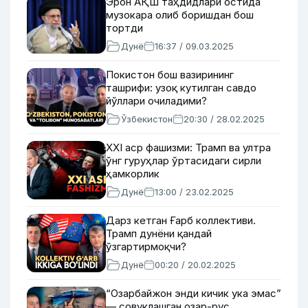
Эрон АҚШ таҳдидлари остида
музокара олиб боришдан бош
тортди
Дунё
16:37 / 09.03.2025
Покистон бош вазирининг
ташрифи: узоқ кутилган савдо
йўллари очиладими?
Ўзбекистон
20:30 / 28.02.2025
XXI аср фашизми: Трамп ва ултра
ўнг гуруҳлар ўртасидаги сирли
ҳамкорлик
Дунё
13:00 / 23.02.2025
Дарз кетган Ғарб коллективи.
Трамп дунёни қандай
ўзгартирмоқчи?
Дунё
00:20 / 20.02.2025
“Озарбайжон энди кичик ука эмас”
— совуқлашган озар-рус