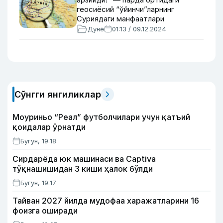
геосиёсий “ўйинчи”ларнинг
Суриядаги манфаатлари
Дунё
01:13 / 09.12.2024
Сўнгги янгиликлар
Моуриньо “Реал” футболчилари учун қатъий
қоидалар ўрнатди
Бугун, 19:18
Сирдарёда юк машинаси ва Captiva
тўқнашишидан 3 киши ҳалок бўлди
Бугун, 19:17
Тайван 2027 йилда мудофаа харажатларини 16
фоизга оширади