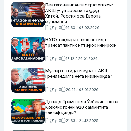
Пентагоннинг янги стратегияси:
АҚШ учун асосий таҳдид —
Хитой, Россия эса Европа
муаммоси
Дунё
16:30 / 03.02.2026
НАТО тақдири савол остида:
трансатлантик иттифоқ инқирози
Дунё
17:12 / 26.01.2026
Музлар остидаги кураш: АҚШ
Гренландияга нега қизиқмоқда?
Дунё
20:51 / 08.01.2026
Доналд Трамп нега Ўзбекистон ва
Қозоғистонни G20 саммитига
таклиф қилди?
Дунё
21:33 / 24.12.2025