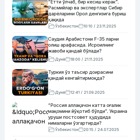
“Етти ўлчаб, бир кесиш керак”.
Расмийлар ва экспертлар Сибир
дарёларини Орол денгизига буриш
ҳақида
Ўзбекистон
10:10 / 23.11.2025
Саудия Арабистони F-35 ларни
олиш арафасида. Исроилнинг
жавоби қандай бўлади?
Дунё
18:00 / 21.11.2025
Туркия ўз таъсир доирасини
қандай кенгайтирмоқда?
Дунё
12:41 / 21.09.2025
“Россия аллақачон катта оғалик
мақомини йўқотиб бўлди”. Украина
уруши постсовет ҳудудида
нималарни ўзгартирди?
Ўзбекистон
20:15 / 24.07.2025