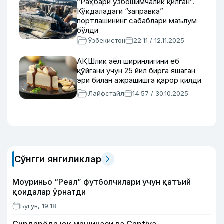
“Раҳбари ўзбошимчалик қилган”.
Кўкдаладаги “заправка”
портлашининг сабаблари маълум
бўлди
Ўзбекистон
22:11 / 12.11.2025
АҚШлик аёл ширинлигини еб
қўйгани учун 25 йил бирга яшаган
эри билан ажрашишга қарор қилди
Лайфстайл
14:57 / 30.10.2025
Сўнгги янгиликлар
Моуриньо “Реал” футболчилари учун қатъий
қоидалар ўрнатди
Бугун, 19:18