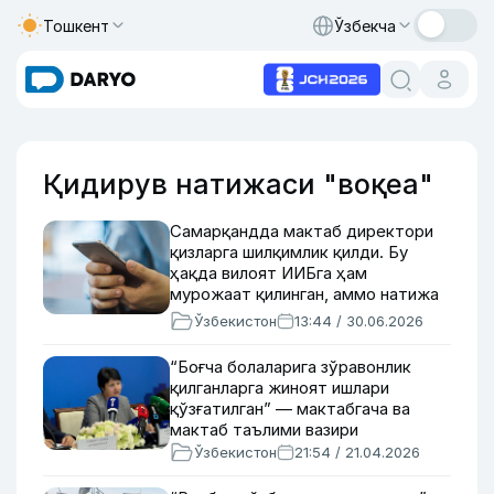
Тошкент
Ўзбекча
Қидирув натижаси "воқеа"
Самарқандда мактаб директори
қизларга шилқимлик қилди. Бу
ҳақда вилоят ИИБга ҳам
мурожаат қилинган, аммо натижа
йўқ
Ўзбекистон
13:44 / 30.06.2026
“Боғча болаларига зўравонлик
қилганларга жиноят ишлари
қўзғатилган” — мактабгача ва
мактаб таълими вазири
Ўзбекистон
21:54 / 21.04.2026