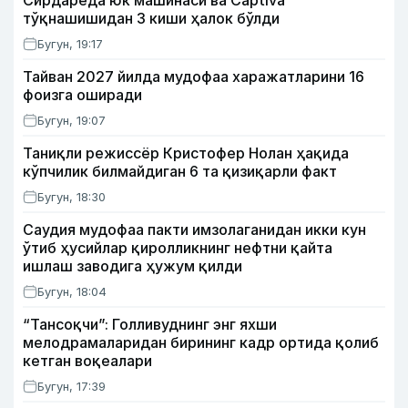
Сирдарёда юк машинаси ва Captiva
тўқнашишидан 3 киши ҳалок бўлди
Бугун, 19:17
Тайван 2027 йилда мудофаа харажатларини 16
фоизга оширади
Бугун, 19:07
Таниқли режиссёр Кристофер Нолан ҳақида
кўпчилик билмайдиган 6 та қизиқарли факт
Бугун, 18:30
Саудия мудофаа пакти имзолаганидан икки кун
ўтиб ҳусийлар қиролликнинг нефтни қайта
ишлаш заводига ҳужум қилди
Бугун, 18:04
“Тансоқчи”: Голливуднинг энг яхши
мелодрамаларидан бирининг кадр ортида қолиб
кетган воқеалари
Бугун, 17:39