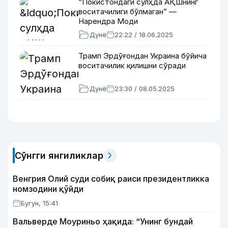
“Покистондаги сулҳда АҚШнинг
воситачилиги бўлмаган” —
Нарендра Моди
Дунё
22:22 / 18.06.2025
Трамп Эрдўғондан Украина бўйича
воситачилик қилишни сўради
Дунё
23:30 / 08.05.2025
Сўнгги янгиликлар
Венгрия Олий суди собиқ раиси президентликка
номзодини қўйди
Бугун, 15:41
Вальверде Моуриньо ҳақида: “Унинг бундай