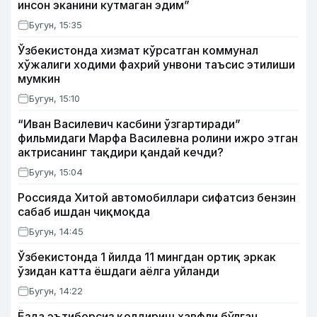
инсон эканини кутмаган эдим”
Бугун, 15:35
Ўзбекистонда хизмат кўрсатган коммунал
хўжалиги ходими фахрий унвони таъсис этилиши
мумкин
Бугун, 15:10
“Иван Василевич касбини ўзгартиради”
фильмидаги Марфа Василевна ролини ижро этган
актрисанинг тақдири қандай кечди?
Бугун, 15:04
Россияда Хитой автомобиллари сифатсиз бензин
сабаб ишдан чиқмоқда
Бугун, 14:45
Ўзбекистонда 1 йилда 11 мингдан ортиқ эркак
ўзидан катта ёшдаги аёлга уйланди
Бугун, 14:22
Ёзда эътиборсиз қолдириш хавфли бўлган