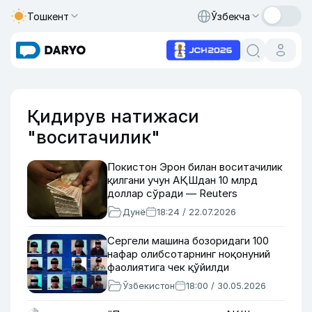
Тошкент
Ўзбекча
Қидирув натижаси
"воситачилик"
Покистон Эрон билан воситачилик
қилгани учун АҚШдан 10 млрд
доллар сўради — Reuters
Дунё
18:24 / 22.07.2026
Сергели машина бозоридаги 100
нафар олибсотарнинг ноқонуний
фаолиятига чек қўйилди
Ўзбекистон
18:00 / 30.05.2026