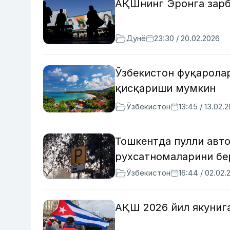
АҚШнинг Эронга зарб
Дунё
23:30 / 20.02.2026
Ўзбекистон фуқарола
қисқариши мумкин
Ўзбекистон
13:45 / 13.02.
Тошкентда пулли авт
рухсатномаларини б
Ўзбекистон
16:44 / 02.02.
АҚШ 2026 йил якуниг