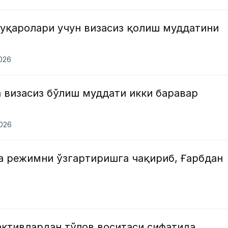
фуқаролари учун визасиз қолиш муддатини
2026
 визасиз бўлиш муддати икки баравар
2026
а режимни ўзгартиришга чақириб, Ғарбдан
активлардан тўлов воситаси сифатида