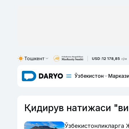
Тошкент
USD :
12 178,85
сўм
Ўзбекистон
Маркази
Қидирув натижаси "ви
Ўзбекистонликларга 