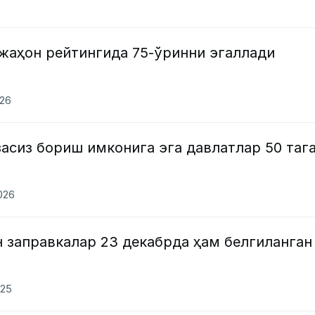
жаҳон рейтингида 75-ўринни эгаллади
026
асиз бориш имконига эга давлатлар 50 таг
2026
 заправкалар 23 декабрда ҳам белгиланган
025