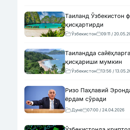
Таиланд Ўзбекистон 
қисқартирди
Ўзбекистон
09:11 / 20.05.
Таиландда сайёҳларга
қисқариши мумкин
Ўзбекистон
13:56 / 13.05.
Ризо Паҳлавий Эронд
ёрдам сўради
Дунё
07:00 / 24.04.2026
Ўзбекистонда крипто