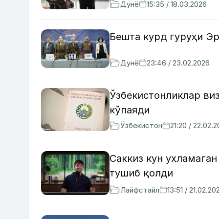
Дунё
15:35 / 18.03.2026
Бешта курд гуруҳи Э
Дунё
23:46 / 23.02.2026
Ўзбекистонликлар виз
кўпаяди
Ўзбекистон
21:20 / 22.02.
Саккиз кун ухламаган
тушиб қолди
Лайфстайл
13:51 / 21.02.20