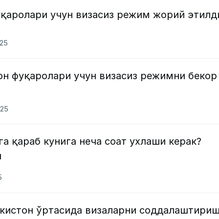
қаролари учун визасиз режим жорий этилд
025
он фуқаролари учун визасиз режимни бекор
025
а қараб кунига неча соат ухлаши керак?
и
5
екистон ўртасида визаларни соддалаштири