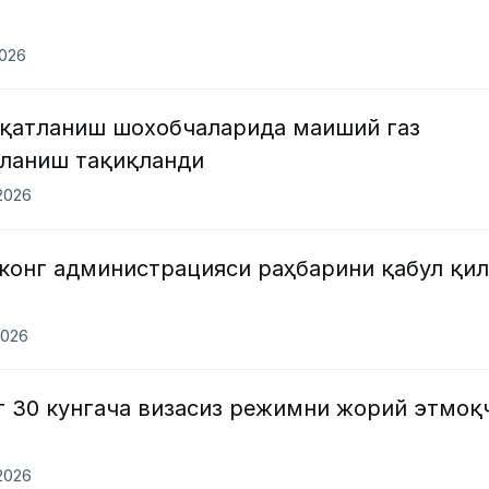
2026
қатланиш шохобчаларида маиший газ
ланиш тақиқланди
.2026
конг администрацияси раҳбарини қабул қи
2026
г 30 кунгача визасиз режимни жорий этмоқ
.2026