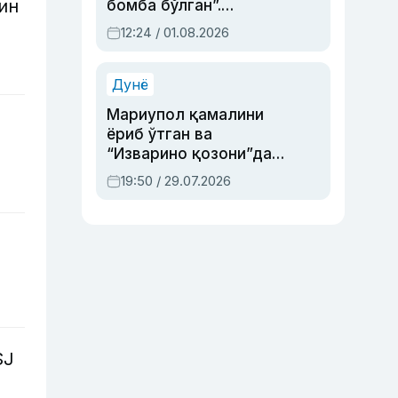
ин
бомба бўлган”.
Абдулла Ориповни
12:24 / 01.08.2026
сиёсий айбловлардан
асраб қолган воқеа
Дунё
Мариупол қамалини
ёриб ўтган ва
“Изварино қозони”дан
чиққан қаҳрамон —
19:50 / 29.07.2026
Украина армияси бош
қўмондони Драпатий
ҳақида
SJ