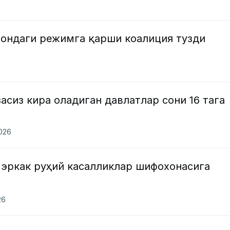
рондаги режимга қарши коалиция тузди
асиз кира оладиган давлатлар сони 16 тага
2026
 эркак руҳий касалликлар шифохонасига
26