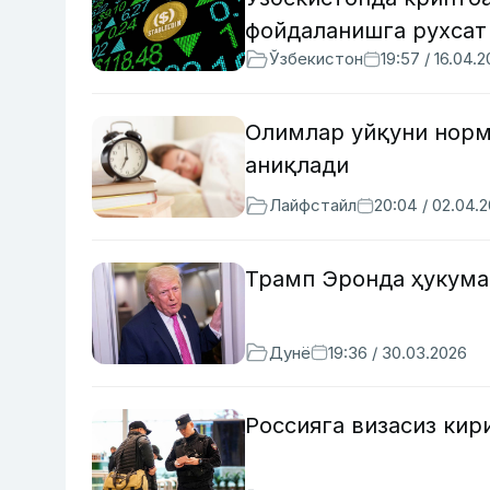
фойдаланишга рухсат
Ўзбекистон
19:57 / 16.04.
Олимлар уйқуни норм
аниқлади
Лайфстайл
20:04 / 02.04.
Трамп Эронда ҳукума
Дунё
19:36 / 30.03.2026
Россияга визасиз ки