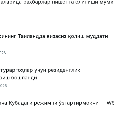
аларида раҳбарлар нишонга олиниши мумк
рининг Таиландда визасиз қолиш муддати
2026
отураргоҳлар учун резидентлик
ериш бошланди
2026
ача Кубадаги режимни ўзгартирмоқчи — W