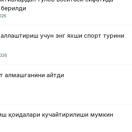
 берилди
2026
аллаштириш учун энг яхши спорт турини
2026
т алмашганини айтди
риш қоидалари кучайтирилиши мумкин