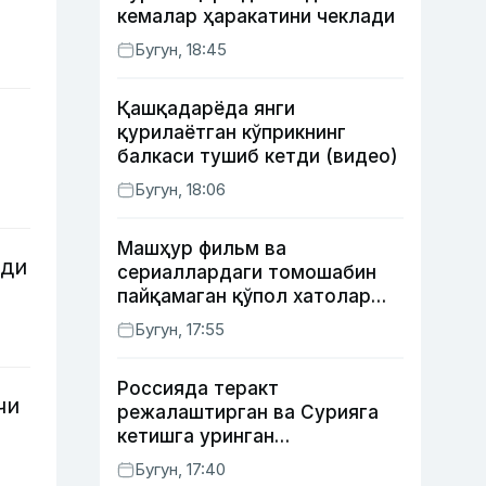
кемалар ҳаракатини чеклади
Бугун, 18:45
Қашқадарёда янги
қурилаётган кўприкнинг
балкаси тушиб кетди (видео)
Бугун, 18:06
Машҳур фильм ва
лди
сериаллардаги томошабин
пайқамаган қўпол хатолар
(фото)
Бугун, 17:55
Россияда теракт
чи
режалаштирган ва Сурияга
кетишга уринган
сурхондарёлик 4 нафар йигит
Бугун, 17:40
қамалди