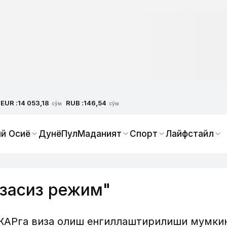
EUR :
RUB :
14 053,18
146,54
сўм
сўм
й Осиё
Дунё
Пул
Маданият
Спорт
Лайфстайл
засиз режим"
ЖАРга виза олиш енгиллаштирилиши мумки