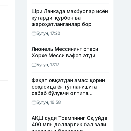
Шри Ланкада маҳбуслар исён
кўтарди: қурбон ва
жароҳатланганлар бор
Бугун, 17:20
Лионель Мессининг отаси
Хорхе Месси вафот этди
Бугун, 17:17
Фақат овқатдан эмас: қорин
соҳасида ёғ тўпланишига
сабаб бўлувчи олтита
зарарли одат
Бугун, 16:58
АҚШ суди Трампнинг Оқ уйда
400 млн долларлик бал зали