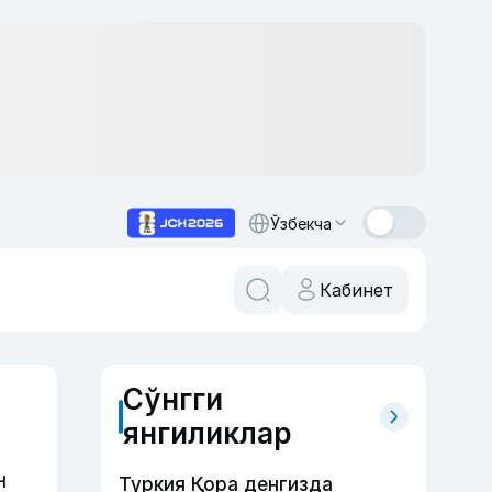
Ўзбекча
Кабинет
Сўнгги
янгиликлар
н
Туркия Қора денгизда