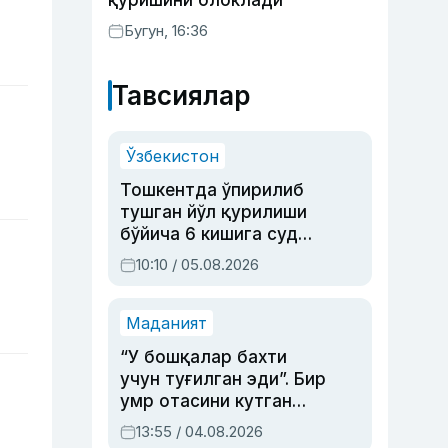
қуришини блоклади
Бугун, 16:36
Тавсиялар
Ўзбекистон
Тошкентда ўпирилиб
тушган йўл қурилиши
бўйича 6 кишига суд
ҳукми ўқилди
10:10 / 05.08.2026
Маданият
“У бошқалар бахти
учун туғилган эди”. Бир
умр отасини кутган
актриса ва дубльяж
13:55 / 04.08.2026
устаси Римма