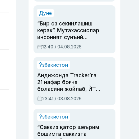
Аҳмедованинг
синовларга тўла ҳаёти
Дунё
“Бир оз секинлашиш
керак”. Мутахассислар
инсоният сунъий
интеллектни бошқара
12:40 / 04.08.2026
олмай қолишидан
хавотир билдирди
Ўзбекистон
Андижонда Tracker’га
21 нафар боғча
боласини жойлаб, ЙТҲ
содир этган аёлга суд
23:41 / 03.08.2026
ҳукми ўқилди
Ўзбекистон
“Саккиз қатор шеърим
бошимга саккизта