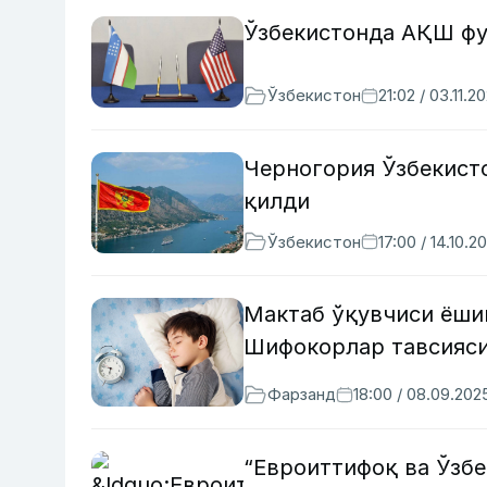
Ўзбекистонда АҚШ фу
Ўзбекистон
21:02 / 03.11.2
Черногория Ўзбекист
қилди
Ўзбекистон
17:00 / 14.10.2
Мактаб ўқувчиси ёшиг
Шифокорлар тавсияс
Фарзанд
18:00 / 08.09.202
“Евроиттифоқ ва Ўзб