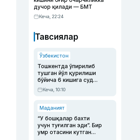
кишини оғир очарчиликка
дучор қилади — БМТ
Кеча, 22:24
Тавсиялар
Ўзбекистон
Тошкентда ўпирилиб
тушган йўл қурилиши
бўйича 6 кишига суд
ҳукми ўқилди
Кеча, 10:10
Маданият
“У бошқалар бахти
учун туғилган эди”. Бир
умр отасини кутган
актриса ва дубльяж