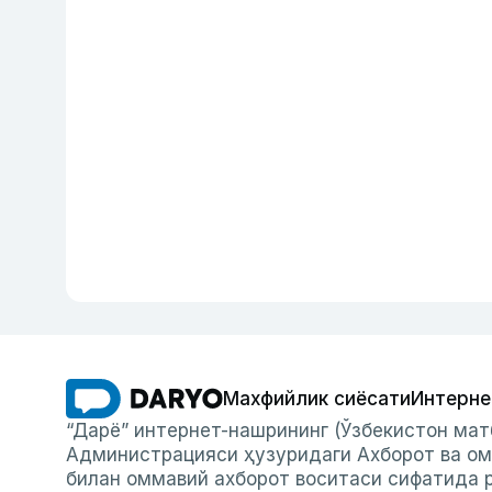
Махфийлик сиёсати
Интерне
“Дарё” интернет-нашрининг (Ўзбекистон мат
Администрацияси ҳузуридаги Ахборот ва ом
билан оммавий ахборот воситаси сифатида р