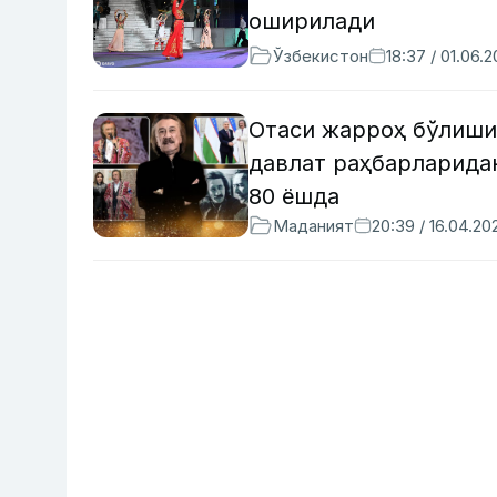
оширилади
Ўзбекистон
18:37 / 01.06.
Отаси жарроҳ бўлишин
давлат раҳбарларида
80 ёшда
Маданият
20:39 / 16.04.20