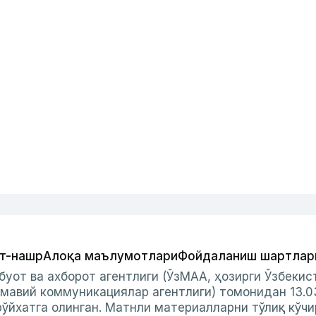
т-нашр
Алоқа маълумотлари
Фойдаланиш шартлар
буот ва ахборот агентлиги (ЎзМАА, ҳозирги Ўзбеки
мавий коммуникациялар агентлиги) томонидан 13.0
ўйхатга олинган. Матнли материалларни тўлиқ кўчи