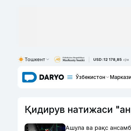
Тошкент
USD :
12 178,85
сўм
Ўзбекистон
Маркази
Қидирув натижаси "а
Ашула ва рақс ансам