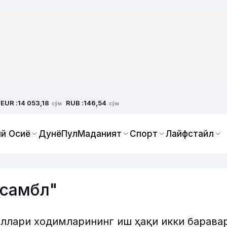
EUR :
RUB :
14 053,18
146,54
сўм
сўм
й Осиё
Дунё
Пул
Маданият
Спорт
Лайфстайл
нсамбл"
бллари ходимларининг иш ҳақи икки барава