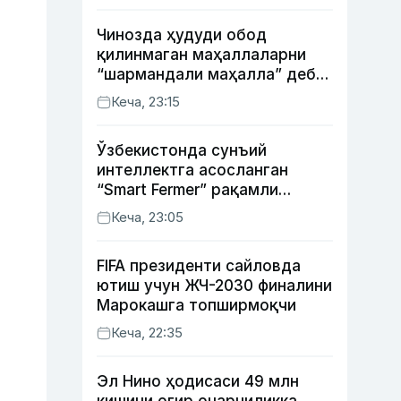
Чинозда ҳудуди обод
қилинмаган маҳаллаларни
“шармандали маҳалла” деб
белгилаш бошланди
Кеча, 23:15
Ўзбекистонда сунъий
интеллектга асосланган
“Smart Fermer” рақамли
платформаси ишга
Кеча, 23:05
туширилади
FIFA президенти сайловда
ютиш учун ЖЧ-2030 финалини
Марокашга топширмоқчи
Кеча, 22:35
Эл Нино ҳодисаси 49 млн