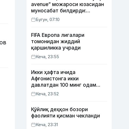
avenue” можароси юзасидан
муносабат билдирди:
қурилиш ишларининг 53
Бугун, 07:10
фоизи якунланган
FIFA Европа лигалари
томонидан жиддий
ов
қаршиликка учради
Кеча, 23:55
Икки ҳафта ичида
Афғонистонга икки
давлатдан 100 минг одам
қайтиб келди
Кеча, 23:52
Қўйлиқ деҳқон бозори
фаолияти қисман чекланди
Кеча, 23:31