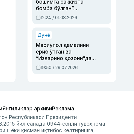
бошимга саккизта
бомба бўлган”.
Абдулла Ориповни
12:24 / 01.08.2026
сиёсий айбловлардан
асраб қолган воқеа
Дунё
Мариупол қамалини
ёриб ўтган ва
“Изварино қозони”дан
чиққан қаҳрамон —
19:50 / 29.07.2026
Украина армияси бош
қўмондони Драпатий
ҳақида
и
Янгиликлар архиви
Реклама
стон Республикаси Президенти
3.2015 йил санада 0944-сонли гувоҳнома
риш ёки қисман иқтибос келтиришга,