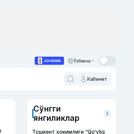
Ўзбекча
Кабинет
Сўнгги
янгиликлар
р
Тошкент ҳокимлиги “Qo‘yliq