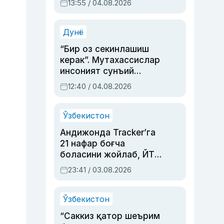
13:55 / 04.08.2026
устаси Римма
Аҳмедованинг
синовларга тўла ҳаёти
Дунё
“Бир оз секинлашиш
керак”. Мутахассислар
инсоният сунъий
интеллектни бошқара
12:40 / 04.08.2026
олмай қолишидан
хавотир билдирди
Ўзбекистон
Андижонда Tracker’га
21 нафар боғча
боласини жойлаб, ЙТҲ
содир этган аёлга суд
23:41 / 03.08.2026
ҳукми ўқилди
Ўзбекистон
“Саккиз қатор шеърим