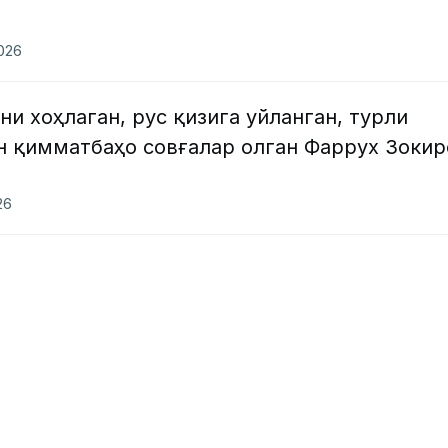
2026
и хоҳлаган, рус қизига уйланган, турли
н қимматбаҳо совғалар олган Фаррух Зокир
26