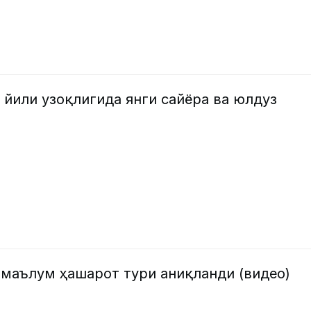
 йили узоқлигида янги сайёра ва юлдуз
омаълум ҳашарот тури аниқланди (видео)