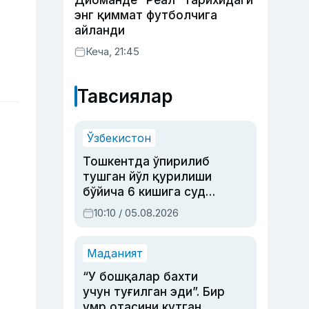
Диоманде “Реал” тарихидаги
энг қиммат футболчига
айланди
Кеча, 21:45
Тавсиялар
Ўзбекистон
Тошкентда ўпирилиб
тушган йўл қурилиши
бўйича 6 кишига суд
ҳукми ўқилди
10:10 / 05.08.2026
Маданият
“У бошқалар бахти
учун туғилган эди”. Бир
умр отасини кутган