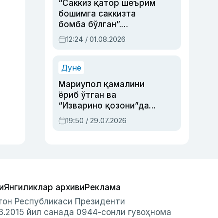
“Саккиз қатор шеърим
бошимга саккизта
бомба бўлган”.
Абдулла Ориповни
12:24 / 01.08.2026
сиёсий айбловлардан
асраб қолган воқеа
Дунё
Мариупол қамалини
ёриб ўтган ва
“Изварино қозони”дан
чиққан қаҳрамон —
19:50 / 29.07.2026
Украина армияси бош
қўмондони Драпатий
ҳақида
и
Янгиликлар архиви
Реклама
стон Республикаси Президенти
3.2015 йил санада 0944-сонли гувоҳнома