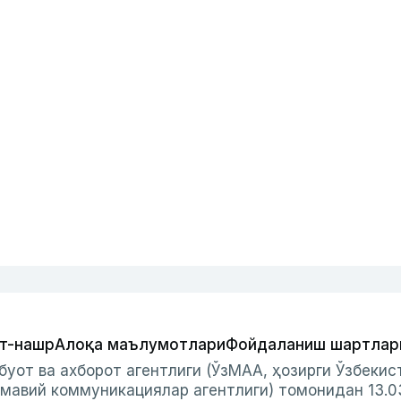
т-нашр
Алоқа маълумотлари
Фойдаланиш шартлар
буот ва ахборот агентлиги (ЎзМАА, ҳозирги Ўзбеки
мавий коммуникациялар агентлиги) томонидан 13.0