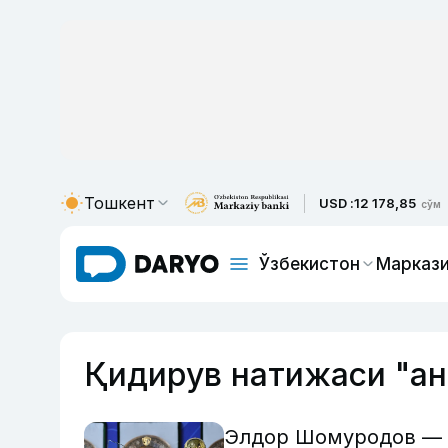
Тошкент
USD :
12 178,85
сўм
Ўзбекистон
Маркази
Қидирув натижаси "а
Элдор Шомуродов — э