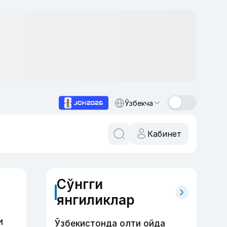
Ўзбекча
Кабинет
Сўнгги
янгиликлар
и
Ўзбекистонда олти ойда