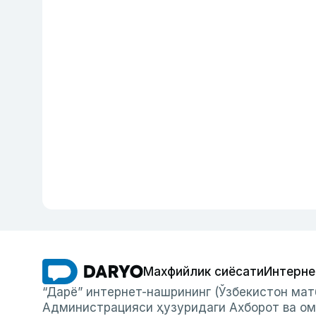
Махфийлик сиёсати
Интерне
“Дарё” интернет-нашрининг (Ўзбекистон мат
Администрацияси ҳузуридаги Ахборот ва ом