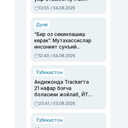
актриса ва дубльяж
13:55 / 04.08.2026
устаси Римма
Аҳмедованинг
синовларга тўла ҳаёти
Дунё
“Бир оз секинлашиш
керак”. Мутахассислар
инсоният сунъий
интеллектни бошқара
12:40 / 04.08.2026
олмай қолишидан
хавотир билдирди
Ўзбекистон
Андижонда Tracker’га
21 нафар боғча
боласини жойлаб, ЙТҲ
содир этган аёлга суд
23:41 / 03.08.2026
ҳукми ўқилди
Ўзбекистон