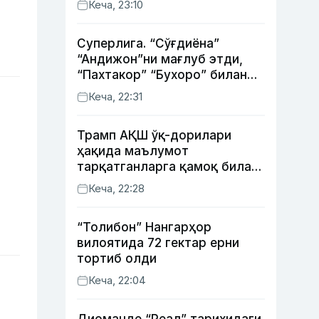
Кеча, 23:10
Суперлига. “Сўғдиёна”
“Андижон”ни мағлуб этди,
“Пахтакор” “Бухоро” билан
жанговар дуранг қайд этди
Кеча, 22:31
Трамп АҚШ ўқ-дорилари
ҳақида маълумот
тарқатганларга қамоқ билан
таҳдид қилди
Кеча, 22:28
“Толибон” Нангарҳор
вилоятида 72 гектар ерни
тортиб олди
Кеча, 22:04