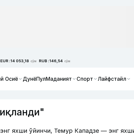
EUR :
RUB :
14 053,18
146,54
сўм
сўм
й Осиё
Дунё
Пул
Маданият
Спорт
Лайфстайл
ниқланди"
нг яхши ўйинчи, Темур Кападзе — энг яхш