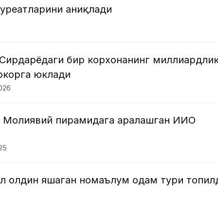
ауреатларини аниқлади
 Сирдарёдаги бир корхонанинг миллиардли
ркорга юклади
2026
”. Молиявий пирамидага аралашган ИИО
025
ил олдин яшаган номаълум одам тури топил