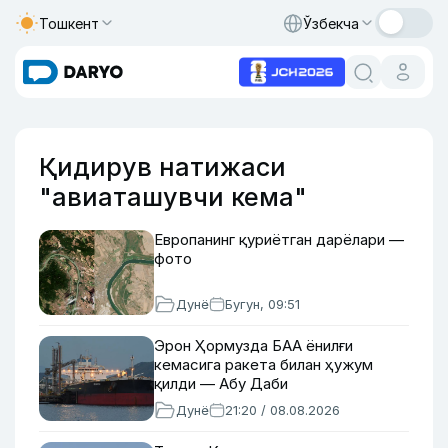
Тошкент
Ўзбекча
Қидирув натижаси
"авиаташувчи кема"
Европанинг қуриётган дарёлари —
фото
Дунё
Бугун, 09:51
Эрон Ҳормузда БАА ёнилғи
кемасига ракета билан ҳужум
қилди — Абу Даби
Дунё
21:20 / 08.08.2026