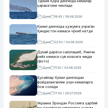
Туркия Қора денгизда кемалар
ҳаракатини чеклади
Дунё
18:45 / 08.08.2026
Қизил денгизда ҳужумга учраган
Ҳиндистон кемаси чўкиб кетди
Дунё
22:53 / 04.08.2026
Дунай дарёси саёзлашиб, Учинчи
рейх кемаси сув юзасига чиқди
(фото)
Дунё
11:20 / 03.08.2026
Ҳусийлар Қизил денгиздан
фойдаланганлик учун кемаларга
бож солади
Дунё
17:50 / 29.07.2026
Украина Эрондан Россияга ҳарбий
юк ташиётган кемаларга ҳужум