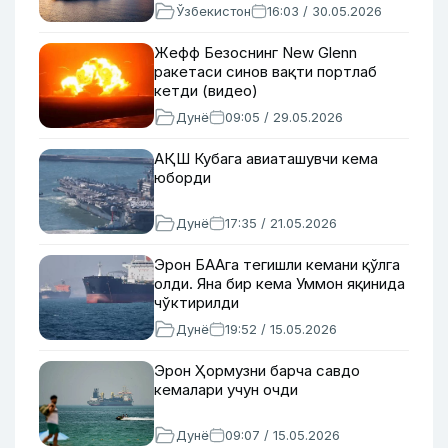
Ўзбекистон
16:03 / 30.05.2026
Жефф Безоснинг New Glenn
ракетаси синов вақти портлаб
кетди (видео)
Дунё
09:05 / 29.05.2026
АҚШ Кубага авиаташувчи кема
юборди
Дунё
17:35 / 21.05.2026
Эрон БААга тегишли кемани қўлга
олди. Яна бир кема Уммон яқинида
чўктирилди
Дунё
19:52 / 15.05.2026
Эрон Ҳормузни барча савдо
кемалари учун очди
Дунё
09:07 / 15.05.2026