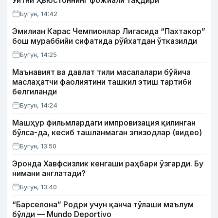
Уитни Ҳьюстоннинг фожиали тақдири
Бугун, 14:42
Эмилиан Карас Чемпионлар Лигасида “Пахтакор”
бош мураббийи сифатида рўйхатдан ўтказилди
Бугун, 14:25
Маънавият ва давлат тили масалалари бўйича
маслаҳатчи фаолиятини ташкил этиш тартиби
белгиланди
Бугун, 14:24
Машҳур фильмлардаги импровизация қилинган
бўлса-да, кесиб ташланмаган эпизодлар (видео)
Бугун, 13:50
Эронда Хавфсизлик кенгаши раҳбари ўзгарди. Бу
нимани англатади?
Бугун, 13:40
“Барселона” Родри учун қанча тўлаши маълум
бўлди — Mundo Deportivo