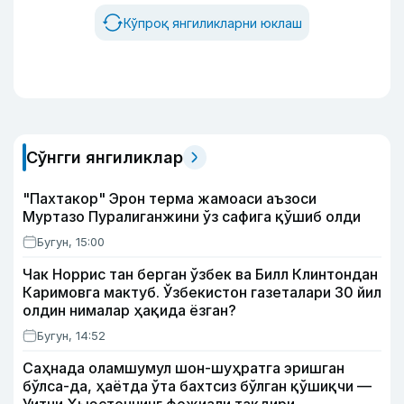
Кўпроқ янгиликларни юклаш
Сўнгги янгиликлар
"Пахтакор" Эрон терма жамоаси аъзоси
Муртазо Пуралиганжини ўз сафига қўшиб олди
Бугун, 15:00
Чак Норрис тан берган ўзбек ва Билл Клинтондан
Каримовга мактуб. Ўзбекистон газеталари 30 йил
олдин нималар ҳақида ёзган?
Бугун, 14:52
Саҳнада оламшумул шон-шуҳратга эришган
бўлса-да, ҳаётда ўта бахтсиз бўлган қўшиқчи —