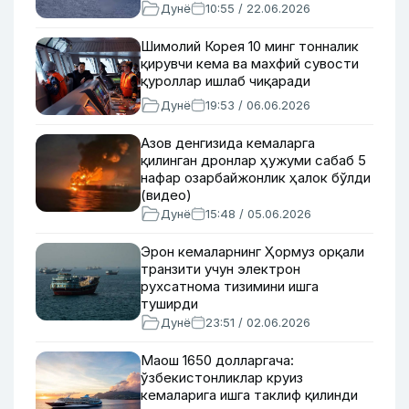
Дунё
10:55 / 22.06.2026
Шимолий Корея 10 минг тонналик
қирувчи кема ва махфий сувости
қуроллар ишлаб чиқаради
Дунё
19:53 / 06.06.2026
Азов денгизида кемаларга
қилинган дронлар ҳужуми сабаб 5
нафар озарбайжонлик ҳалок бўлди
(видео)
Дунё
15:48 / 05.06.2026
Эрон кемаларнинг Ҳормуз орқали
транзити учун электрон
рухсатнома тизимини ишга
туширди
Дунё
23:51 / 02.06.2026
Маош 1650 долларгача:
ўзбекистонликлар круиз
кемаларига ишга таклиф қилинди