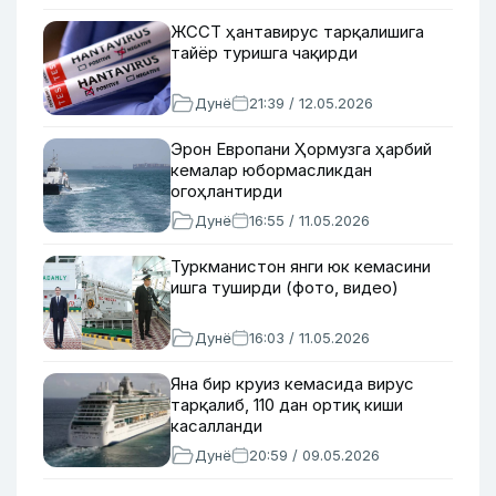
ЖССТ ҳантавирус тарқалишига
тайёр туришга чақирди
Дунё
21:39 / 12.05.2026
Эрон Европани Ҳормузга ҳарбий
кемалар юбормасликдан
огоҳлантирди
Дунё
16:55 / 11.05.2026
Туркманистон янги юк кемасини
ишга туширди (фото, видео)
Дунё
16:03 / 11.05.2026
Яна бир круиз кемасида вирус
тарқалиб, 110 дан ортиқ киши
касалланди
Дунё
20:59 / 09.05.2026