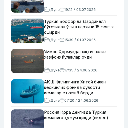
Дунё
19:12 / 03.07.2026
Туркия Босфор ва Дарданелл
бўғозидан ўтиш нархини 15 фоизга
оширди
Дунё
15:39 / 01.07.2026
Уммон Ҳормузда вақтинчалик
хавфсиз йўлаклар очди
Дунё
17:35 / 24.06.2026
АҚШ Филиппинга Хитой билан
кескинлик фонида сувости
кемалар етказиб берди
Дунё
07:20 / 24.06.2026
Россия Қора денгизда Туркия
кемасига ҳужум қилди (видео)