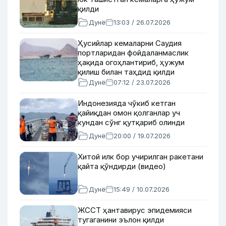
қилди
Дунё
13:03 / 26.07.2026
Ҳусийлар кемаларни Саудия
портларидан фойдаланмаслик
ҳақида огоҳлантириб, ҳужум
қилиш билан таҳдид қилди
Дунё
07:12 / 23.07.2026
Индонезияда чўкиб кетган
қайиқдан омон қолганлар уч
кундан сўнг қутқариб олинди
Дунё
20:00 / 19.07.2026
Хитой илк бор учирилган ракетани
қайта қўндирди (видео)
Дунё
15:49 / 10.07.2026
ЖССТ ҳантавирус эпидемияси
тугаганини эълон қилди